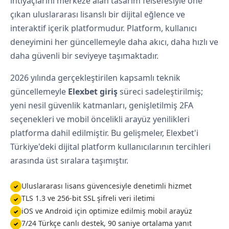
ihtiyaçlarını merkeze alan tasarım felsefesiyle öne
çıkan uluslararası lisanslı bir dijital eğlence ve
interaktif içerik platformudur. Platform, kullanıcı
deneyimini her güncellemeyle daha akıcı, daha hızlı ve
daha güvenli bir seviyeye taşımaktadır.
2026 yılında gerçekleştirilen kapsamlı teknik
güncellemeyle
Elexbet giriş
süreci sadeleştirilmiş;
yeni nesil güvenlik katmanları, genişletilmiş 2FA
seçenekleri ve mobil öncelikli arayüz yenilikleri
platforma dahil edilmiştir. Bu gelişmeler, Elexbet'i
Türkiye'deki dijital platform kullanıcılarının tercihleri
arasında üst sıralara taşımıştır.
Uluslararası lisans güvencesiyle denetimli hizmet
✓
TLS 1.3 ve 256-bit SSL şifreli veri iletimi
✓
iOS ve Android için optimize edilmiş mobil arayüz
✓
7/24 Türkçe canlı destek, 90 saniye ortalama yanıt
✓