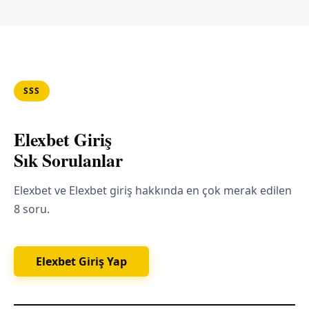
SSS
Elexbet Giriş
Sık Sorulanlar
Elexbet ve Elexbet giriş hakkında en çok merak edilen
8 soru.
Elexbet Giriş Yap