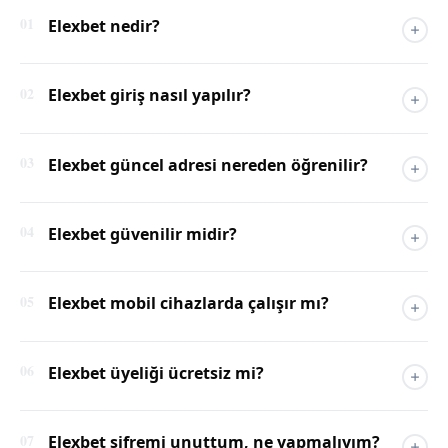
01
Elexbet nedir?
Elexbet, uluslararası lisans kapsamında faaliyet
02
Elexbet giriş nasıl yapılır?
gösteren, Türk kullanıcılara tam Türkçe arayüz ve 7/24
destek sunan dijital eğlence ve interaktif içerik
platformudur. Güvenlik odaklı altyapısı ve kesintisiz
tr.elexbetgir.com üzerinden doğrulanmış güncel
03
Elexbet güncel adresi nereden öğrenilir?
erişim altyapısıyla kullanıcı memnuniyetini öncelikli
Elexbet giriş adresini edinin. Adresi tarayıcınıza
hedef olarak benimseyen Elexbet, yıllar içinde güçlü
doğrudan yazın; URL'de kilit simgesi ve "https://"
bir üye tabanı oluşturmuştur.
olduğunu doğrulayın. Kullanıcı adı ve şifrenizi giriş
Elexbet güncel giriş adresi için tr.elexbetgir.com
04
Elexbet güvenilir midir?
formuna girin, Giriş butonuna tıklayın. 2FA aktifse
sayfasını düzenli olarak takip edin. Adres değişiklikleri
SMS ya da authenticator kodunuzu da girerek işlemi
anlık olarak güncellenmektedir. Arama motorlarından
tamamlayın.
ulaşılan sonuçlar her zaman resmi adres
Evet. Elexbet, uluslararası lisans çerçevesinde faaliyet
05
Elexbet mobil cihazlarda çalışır mı?
olmayabileceğinden, doğrulama için bu sayfayı
göstermekte olup bağımsız güvenlik denetimlerinden
kullanın ve adresi tarayıcınızda yer imi olarak
geçmektedir. 256-bit SSL şifreleme, TLS 1.3 protokolü
kaydedin.
ve yapay zeka destekli anomali tespiti, platformun
Evet. Elexbet'in 2026'da yenilenen duyarlı (responsive)
06
Elexbet üyeliği ücretsiz mi?
güvenlik standartlarını yüksek tutmaktadır.
arayüzü iOS ve Android'in tüm güncel sürümlerinde
sorunsuz çalışmaktadır. Ek uygulama indirmeye gerek
kalmadan mobil tarayıcıdan Elexbet giriş yapabilir,
Evet, Elexbet üyeliği tamamen ücretsizdir. Güncel
07
Elexbet şifremi unuttum, ne yapmalıyım?