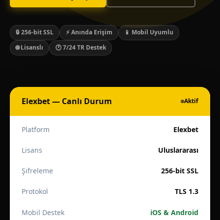
🔒 256-bit SSL
⚡ Anında Erişim
📱 Mobil Uyumlu
🌐 Lisanslı
🕐 7/24 TR Destek
Elexbet — Canlı Durum
Aktif
Platform
Elexbet
Lisans
Uluslararası
Şifreleme
256-bit SSL
Protokol
TLS 1.3
Mobil Destek
iOS & Android