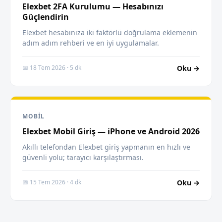
Elexbet 2FA Kurulumu — Hesabınızı
Güçlendirin
Elexbet hesabınıza iki faktörlü doğrulama eklemenin
adım adım rehberi ve en iyi uygulamalar.
Oku →
📅 18 Tem 2026 · 5 dk
MOBIL
Elexbet Mobil Giriş — iPhone ve Android 2026
Akıllı telefondan Elexbet giriş yapmanın en hızlı ve
güvenli yolu; tarayıcı karşılaştırması.
Oku →
📅 15 Tem 2026 · 4 dk