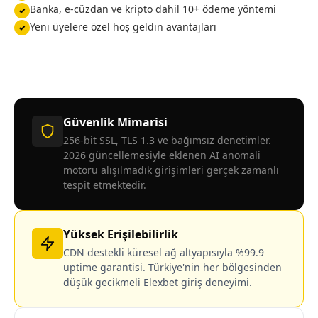
Banka, e-cüzdan ve kripto dahil 10+ ödeme yöntemi
✓
Yeni üyelere özel hoş geldin avantajları
✓
Güvenlik Mimarisi
256-bit SSL, TLS 1.3 ve bağımsız denetimler.
2026 güncellemesiyle eklenen AI anomali
motoru alışılmadık girişimleri gerçek zamanlı
tespit etmektedir.
Yüksek Erişilebilirlik
CDN destekli küresel ağ altyapısıyla %99.9
uptime garantisi. Türkiye'nin her bölgesinden
düşük gecikmeli Elexbet giriş deneyimi.