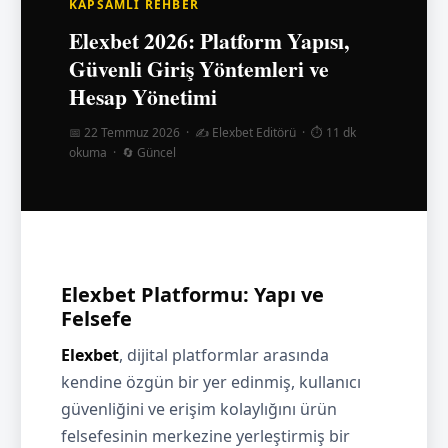
KAPSAMLI REHBER
Elexbet 2026: Platform Yapısı,
Güvenli Giriş Yöntemleri ve
Hesap Yönetimi
📅 22 Temmuz 2026 · ✍ Elexbet Editörü · ⏱ 11 dk
okuma · 🔄 Güncel
Elexbet Platformu: Yapı ve
Felsefe
Elexbet
, dijital platformlar arasında
kendine özgün bir yer edinmiş, kullanıcı
güvenliğini ve erişim kolaylığını ürün
felsefesinin merkezine yerleştirmiş bir