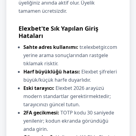
üyeliğiniz anında aktif olur. Üyelik
tamamen ücretsizdir.
Elexbet'te Sık Yapılan Giriş
Hataları
Sahte adres kullanımı:
tr.elexbetgir.com
yerine arama sonuçlarından rastgele
tıklamak risktir.
Harf büyüklüğü hatası:
Elexbet şifreleri
büyük/küçük harfe duyarlıdır.
Eski tarayıcı:
Elexbet 2026 arayüzü
modern standartlar gerektirmektedir;
tarayıcınızı güncel tutun.
2FA gecikmesi:
TOTP kodu 30 saniyede
yenilenir; kodun ekranda göründüğü
anda girin.