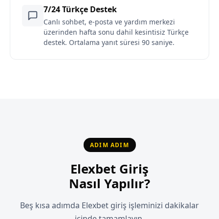
7/24 Türkçe Destek
Canlı sohbet, e-posta ve yardım merkezi
üzerinden hafta sonu dahil kesintisiz Türkçe
destek. Ortalama yanıt süresi 90 saniye.
ADIM ADIM
Elexbet Giriş
Nasıl Yapılır?
Beş kısa adımda Elexbet giriş işleminizi dakikalar
içinde tamamlayın.