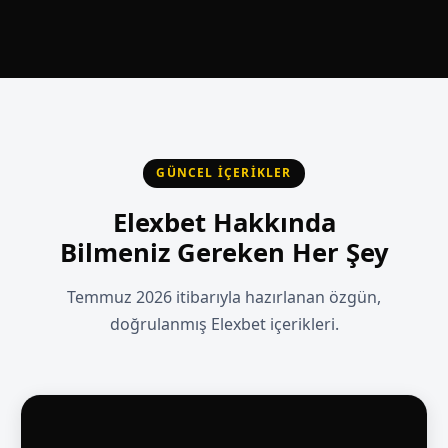
GÜNCEL İÇERIKLER
Elexbet Hakkında
Bilmeniz Gereken Her Şey
Temmuz 2026 itibarıyla hazırlanan özgün,
doğrulanmış Elexbet içerikleri.