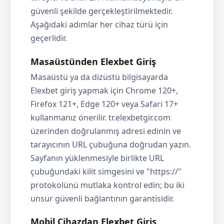
güvenli şekilde gerçekleştirilmektedir.
Aşağıdaki adımlar her cihaz türü için
geçerlidir.
Masaüstünden Elexbet Giriş
Masaüstü ya da dizüstü bilgisayarda
Elexbet giriş yapmak için Chrome 120+,
Firefox 121+, Edge 120+ veya Safari 17+
kullanmanız önerilir. tr.elexbetgir.com
üzerinden doğrulanmış adresi edinin ve
tarayıcının URL çubuğuna doğrudan yazın.
Sayfanın yüklenmesiyle birlikte URL
çubuğundaki kilit simgesini ve "https://"
protokolünü mutlaka kontrol edin; bu iki
unsur güvenli bağlantının garantisidir.
Mobil Cihazdan Elexbet Giriş