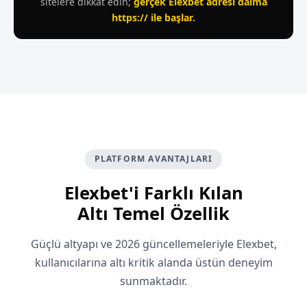
sitelere dikkat edin;
gerçek Elexbet adresi daima
https:// ile başlar.
PLATFORM AVANTAJLARI
Elexbet'i Farklı Kılan
Altı Temel Özellik
Güçlü altyapı ve 2026 güncellemeleriyle Elexbet,
kullanıcılarına altı kritik alanda üstün deneyim
sunmaktadır.