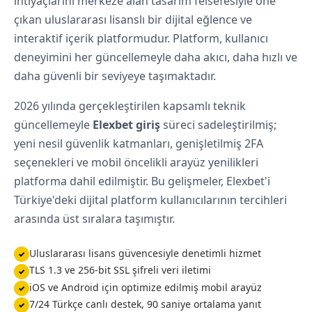
ihtiyaçlarını merkeze alan tasarım felsefesiyle öne
çıkan uluslararası lisanslı bir dijital eğlence ve
interaktif içerik platformudur. Platform, kullanıcı
deneyimini her güncellemeyle daha akıcı, daha hızlı ve
daha güvenli bir seviyeye taşımaktadır.
2026 yılında gerçekleştirilen kapsamlı teknik
güncellemeyle
Elexbet giriş
süreci sadeleştirilmiş;
yeni nesil güvenlik katmanları, genişletilmiş 2FA
seçenekleri ve mobil öncelikli arayüz yenilikleri
platforma dahil edilmiştir. Bu gelişmeler, Elexbet'i
Türkiye'deki dijital platform kullanıcılarının tercihleri
arasında üst sıralara taşımıştır.
Uluslararası lisans güvencesiyle denetimli hizmet
✓
TLS 1.3 ve 256-bit SSL şifreli veri iletimi
✓
iOS ve Android için optimize edilmiş mobil arayüz
✓
7/24 Türkçe canlı destek, 90 saniye ortalama yanıt
✓