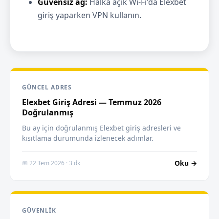
Güvensiz ağ:
Halka açık Wi-Fi'da Elexbet
giriş yaparken VPN kullanın.
GÜNCEL ADRES
Elexbet Giriş Adresi — Temmuz 2026
Doğrulanmış
Bu ay için doğrulanmış Elexbet giriş adresleri ve
kısıtlama durumunda izlenecek adımlar.
Oku →
📅 22 Tem 2026 · 3 dk
GÜVENLIK