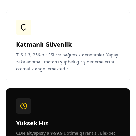
Katmanlı Güvenlik
TLS 1.3, 256-bit SSL ve bağımsız denetimler. Yapay
zeka anomali motoru şüpheli giriş denemelerini
otomatik engellemektedir.
Yüksek Hız
CDN altyapısıyla %99.9 uptime garantisi. Elexbet