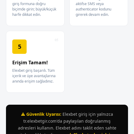
giriş formuna doğru
aktifse SMS veya
biçimde girin; büyük/küçük
authenticator kodunu
harfe dikkat edin.
girerek devam edin.
5
Erişim Tamam!
Elexbet giriş başarılı. Tüm
içerik ve üye avantajlarına
anında erişim sağladınız.
⚠ Güvenlik Uyarısı:
Elexbet giriş için yalnızca
tr.elexbetgir.com'da paylaşılan doğrulanmış
adresleri kullanın. Elexbet adını taklit eden sahte