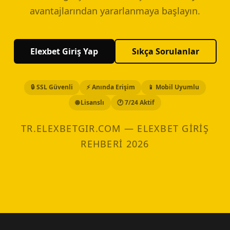
avantajlarından yararlanmaya başlayın.
Elexbet Giriş Yap
Sıkça Sorulanlar
🔒 SSL Güvenli
⚡ Anında Erişim
📱 Mobil Uyumlu
🌐 Lisanslı
🕐 7/24 Aktif
TR.ELEXBETGIR.COM — ELEXBET GİRİŞ
REHBERİ 2026