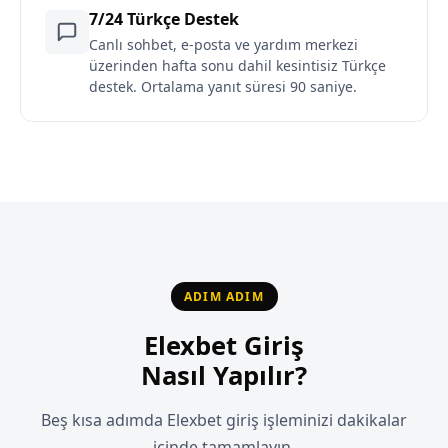
7/24 Türkçe Destek
Canlı sohbet, e-posta ve yardım merkezi
üzerinden hafta sonu dahil kesintisiz Türkçe
destek. Ortalama yanıt süresi 90 saniye.
ADIM ADIM
Elexbet Giriş
Nasıl Yapılır?
Beş kısa adımda Elexbet giriş işleminizi dakikalar
içinde tamamlayın.