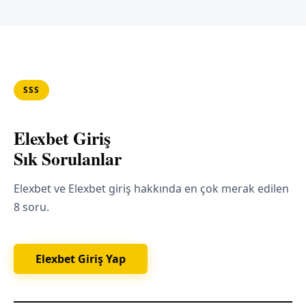
SSS
Elexbet Giriş
Sık Sorulanlar
Elexbet ve Elexbet giriş hakkında en çok merak edilen
8 soru.
Elexbet Giriş Yap