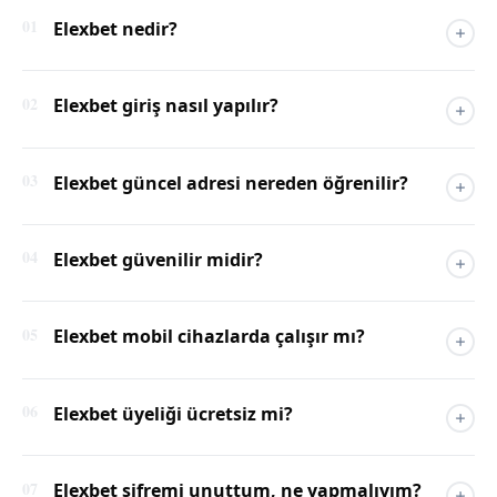
01
Elexbet nedir?
Elexbet, uluslararası lisans kapsamında faaliyet
02
Elexbet giriş nasıl yapılır?
gösteren, Türk kullanıcılara tam Türkçe arayüz ve 7/24
destek sunan dijital eğlence ve interaktif içerik
platformudur. Güvenlik odaklı altyapısı ve kesintisiz
tr.elexbetgir.com üzerinden doğrulanmış güncel
03
Elexbet güncel adresi nereden öğrenilir?
erişim altyapısıyla kullanıcı memnuniyetini öncelikli
Elexbet giriş adresini edinin. Adresi tarayıcınıza
hedef olarak benimseyen Elexbet, yıllar içinde güçlü
doğrudan yazın; URL'de kilit simgesi ve "https://"
bir üye tabanı oluşturmuştur.
olduğunu doğrulayın. Kullanıcı adı ve şifrenizi giriş
Elexbet güncel giriş adresi için tr.elexbetgir.com
04
Elexbet güvenilir midir?
formuna girin, Giriş butonuna tıklayın. 2FA aktifse
sayfasını düzenli olarak takip edin. Adres değişiklikleri
SMS ya da authenticator kodunuzu da girerek işlemi
anlık olarak güncellenmektedir. Arama motorlarından
tamamlayın.
ulaşılan sonuçlar her zaman resmi adres
Evet. Elexbet, uluslararası lisans çerçevesinde faaliyet
05
Elexbet mobil cihazlarda çalışır mı?
olmayabileceğinden, doğrulama için bu sayfayı
göstermekte olup bağımsız güvenlik denetimlerinden
kullanın ve adresi tarayıcınızda yer imi olarak
geçmektedir. 256-bit SSL şifreleme, TLS 1.3 protokolü
kaydedin.
ve yapay zeka destekli anomali tespiti, platformun
Evet. Elexbet'in 2026'da yenilenen duyarlı (responsive)
06
Elexbet üyeliği ücretsiz mi?
güvenlik standartlarını yüksek tutmaktadır.
arayüzü iOS ve Android'in tüm güncel sürümlerinde
sorunsuz çalışmaktadır. Ek uygulama indirmeye gerek
kalmadan mobil tarayıcıdan Elexbet giriş yapabilir,
Evet, Elexbet üyeliği tamamen ücretsizdir. Güncel
07
Elexbet şifremi unuttum, ne yapmalıyım?