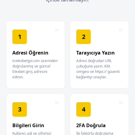
1
2
Adresi Öğrenin
Tarayıcıya Yazın
tr.elexbetgir.com üzerinden
Adresi doğrudan URL
doğrulanmış ve güncel
çubuğuna yazın. Kilit
Elexbet giriş adresini
simgesi ve https:// güvenli
edinin.
bağlantıyı onaylar.
3
4
Bilgileri Girin
2FA Doğrula
Kullanıcı adı ve şifrenizi
İki faktörlü doğrulama