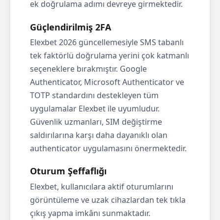
ek doğrulama adımı devreye girmektedir.
Güçlendirilmiş 2FA
Elexbet 2026 güncellemesiyle SMS tabanlı
tek faktörlü doğrulama yerini çok katmanlı
seçeneklere bırakmıştır. Google
Authenticator, Microsoft Authenticator ve
TOTP standardını destekleyen tüm
uygulamalar Elexbet ile uyumludur.
Güvenlik uzmanları, SIM değiştirme
saldırılarına karşı daha dayanıklı olan
authenticator uygulamasını önermektedir.
Oturum Şeffaflığı
Elexbet, kullanıcılara aktif oturumlarını
görüntüleme ve uzak cihazlardan tek tıkla
çıkış yapma imkânı sunmaktadır.