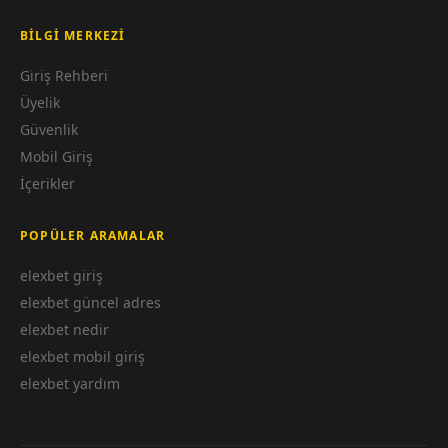
BILGI MERKEZI
Giriş Rehberi
Üyelik
Güvenlik
Mobil Giriş
İçerikler
POPÜLER ARAMALAR
elexbet giriş
elexbet güncel adres
elexbet nedir
elexbet mobil giriş
elexbet yardım