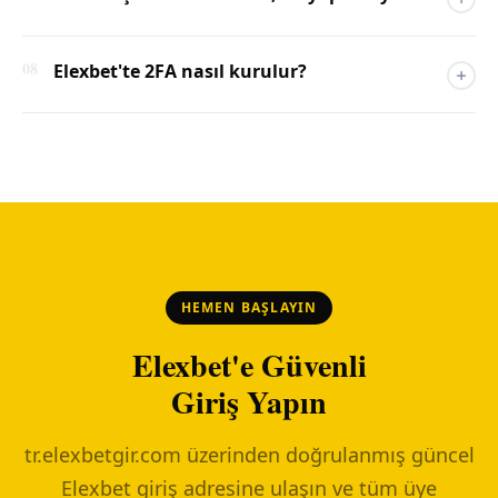
tüm özelliklere erişebilirsiniz.
adres üzerinden Kayıt Ol butonuna tıklayın, formu
doldurun ve e-posta veya SMS doğrulamasını
tamamlayın. Hesabınız hemen aktif olur ve hoş geldin
Elexbet giriş ekranındaki "Şifremi Unuttum"
08
Elexbet'te 2FA nasıl kurulur?
avantajlarına anında kavuşursunuz.
bağlantısına tıklayın. Üyelik e-posta adresinize
sıfırlama bağlantısı gönderilecektir. Bağlantı 15 dakika
geçerlidir. E-posta gelmezse spam klasörünüzü
Elexbet hesabınıza giriş yapın, sağ üstteki profil
kontrol edin; sorun devam ederse Elexbet canlı
menüsünden Güvenlik Ayarları'na gidin ve İki Faktörlü
desteğe başvurun.
Doğrulama seçeneğini aktif hale getirin. SMS veya
authenticator uygulama seçeneklerinden birini tercih
edin. SMS'e kıyasla authenticator uygulaması (Google,
Microsoft) SIM swap saldırılarına karşı çok daha
güvenlidir.
HEMEN BAŞLAYIN
Elexbet'e Güvenli
Giriş Yapın
tr.elexbetgir.com üzerinden doğrulanmış güncel
Elexbet giriş adresine ulaşın ve tüm üye