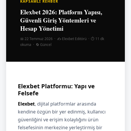
KAPSAMLI REHBER
Elexbet 2026: Platform Yapısı,
Güvenli Giriş Yöntemleri ve
Hesap Yönetimi
📅 22 Temmuz 2026 · ✍ Elexbet Editörü · ⏱ 11 dk
okuma · 🔄 Güncel
Elexbet Platformu: Yapı ve
Felsefe
Elexbet
, dijital platformlar arasında
kendine özgün bir yer edinmiş, kullanıcı
güvenliğini ve erişim kolaylığını ürün
felsefesinin merkezine yerleştirmiş bir