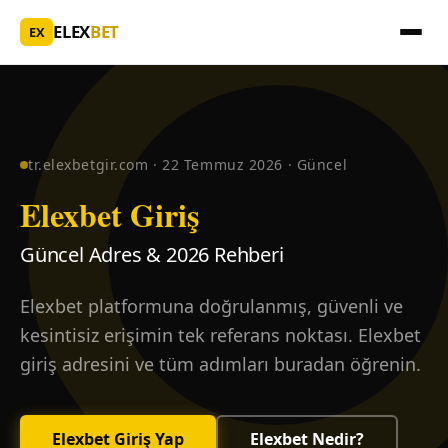
ELEX
BET
EX
tr.elexbetgir.com · 22 Temmuz 2026 · Güncel
Elexbet Giriş
Güncel Adres & 2026 Rehberi
Elexbet platformuna doğrulanmış, güvenli ve
kesintisiz erişimin tek referans noktası. Elexbet
giriş adresini ve tüm adımları buradan öğrenin.
Elexbet Giriş Yap
Elexbet Nedir?