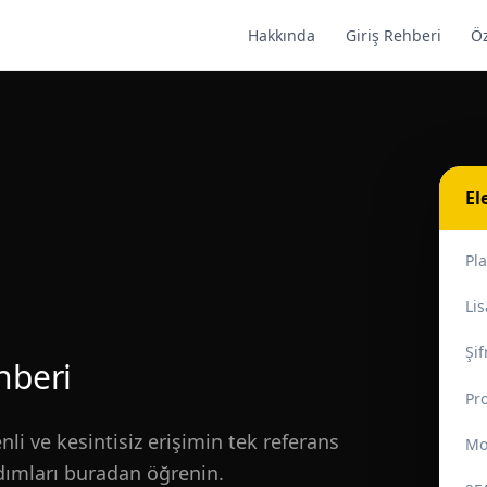
Hakkında
Giriş Rehberi
Öz
El
Pl
Li
Şi
hberi
Pr
i ve kesintisiz erişimin tek referans
Mo
adımları buradan öğrenin.