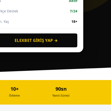
A
Aktif
rkçe Destek
7/24
n. Yaş
18+
ELEXBET GİRİŞ YAP →
10+
90sn
Ödeme
Yanıt Süresi