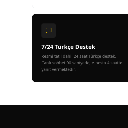
7/24 Türkçe Destek
Resmi tatil dahil 24 saat Türkçe destek.
Canlı sohbet 90 saniyede, e-posta 4 saatte
yanıt vermektedir.