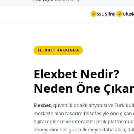
SSL Şifreli
Ulusl
✓
✓
ELEXBET HAKKINDA
Elexbet Nedir?
Neden Öne Çıkar
Elexbet
, güvenlik odaklı altyapısı ve Türk kull
merkeze alan tasarım felsefesiyle öne çıkan ul
dijital eğlence ve interaktif içerik platformud
deneyimini her güncellemeyle daha akıcı, dah