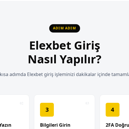
ADIM ADIM
Elexbet Giriş
Nasıl Yapılır?
kısa adımda Elexbet giriş işleminizi dakikalar içinde tamaml
3
4
 Yazın
Bilgileri Girin
2FA Doğru