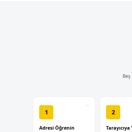
Beş 
1
2
Adresi Öğrenin
Tarayıcıya