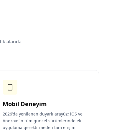
itik alanda
Mobil Deneyim
2026'da yenilenen duyarlı arayüz; iOS ve
Android'in tüm güncel sürümlerinde ek
uygulama gerektirmeden tam erişim.