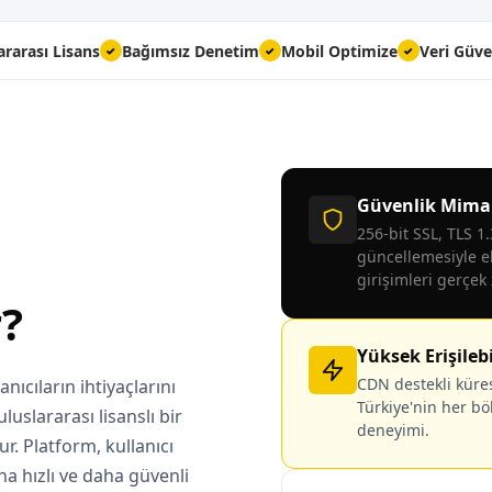
ararası Lisans
Bağımsız Denetim
Mobil Optimize
Veri Güve
✓
✓
✓
Güvenlik Mimar
256-bit SSL, TLS 1
güncellemesiyle e
girişimleri gerçek
?
Yüksek Erişilebi
CDN destekli küres
anıcıların ihtiyaçlarını
Türkiye'nin her bö
uslararası lisanslı bir
deneyimi.
ur. Platform, kullanıcı
a hızlı ve daha güvenli