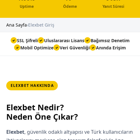
Uptime
Ödeme
Yanıt Süresi
Ana Sayfa
›
Elexbet Giriş
SSL Şifreli
Uluslararası Lisans
Bağımsız Denetim
✓
✓
✓
Mobil Optimize
Veri Güvenliği
Anında Erişim
✓
✓
✓
ELEXBET HAKKINDA
Elexbet Nedir?
Neden Öne Çıkar?
Elexbet
, güvenlik odaklı altyapısı ve Türk kullanıcıların