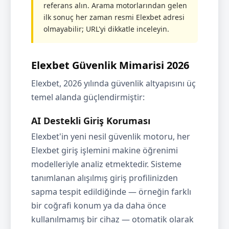
referans alın. Arama motorlarından gelen
ilk sonuç her zaman resmi Elexbet adresi
olmayabilir; URL'yi dikkatle inceleyin.
Elexbet Güvenlik Mimarisi 2026
Elexbet, 2026 yılında güvenlik altyapısını üç
temel alanda güçlendirmiştir:
AI Destekli Giriş Koruması
Elexbet'in yeni nesil güvenlik motoru, her
Elexbet giriş işlemini makine öğrenimi
modelleriyle analiz etmektedir. Sisteme
tanımlanan alışılmış giriş profilinizden
sapma tespit edildiğinde — örneğin farklı
bir coğrafi konum ya da daha önce
kullanılmamış bir cihaz — otomatik olarak