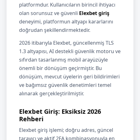
platformdur. Kullanıcıların birincil ihtiyacı
olan sorunsuz ve güvenli
Elexbet giriş
deneyimi, platformun altyapı kararlarını
doğrudan şekillendirmektedir.
2026 itibarıyla Elexbet, güncellenmiş TLS
1.3 altyapısı, AI destekli güvenlik motoru ve
sıfırdan tasarlanmış mobil arayüzüyle
önemli bir dönüşüm geçirmiştir. Bu
dönüşüm, mevcut üyelerin geri bildirimleri
ve bağımsız güvenlik denetimleri temel
alınarak gerçekleştirilmiştir.
Elexbet Giriş: Eksiksiz 2026
Rehberi
Elexbet giriş işlemi; doğru adres, güncel
tarayıcı ve aktif 2FA kombinasyonuyla en