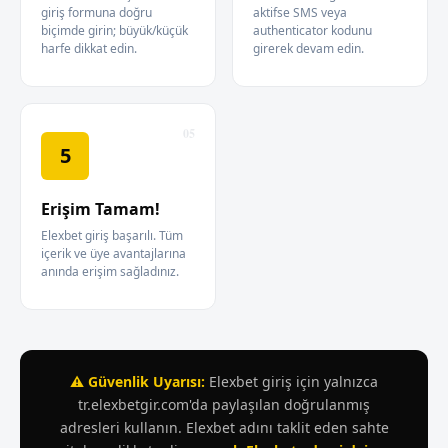
giriş formuna doğru
aktifse SMS veya
biçimde girin; büyük/küçük
authenticator kodunu
harfe dikkat edin.
girerek devam edin.
5
Erişim Tamam!
Elexbet giriş başarılı. Tüm
içerik ve üye avantajlarına
anında erişim sağladınız.
⚠ Güvenlik Uyarısı:
Elexbet giriş için yalnızca
tr.elexbetgir.com'da paylaşılan doğrulanmış
adresleri kullanın. Elexbet adını taklit eden sahte