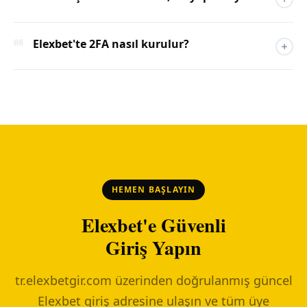
tüm özelliklere erişebilirsiniz.
adres üzerinden Kayıt Ol butonuna tıklayın, formu
doldurun ve e-posta veya SMS doğrulamasını
tamamlayın. Hesabınız hemen aktif olur ve hoş geldin
Elexbet giriş ekranındaki "Şifremi Unuttum"
08
Elexbet'te 2FA nasıl kurulur?
avantajlarına anında kavuşursunuz.
bağlantısına tıklayın. Üyelik e-posta adresinize
sıfırlama bağlantısı gönderilecektir. Bağlantı 15 dakika
geçerlidir. E-posta gelmezse spam klasörünüzü
Elexbet hesabınıza giriş yapın, sağ üstteki profil
kontrol edin; sorun devam ederse Elexbet canlı
menüsünden Güvenlik Ayarları'na gidin ve İki Faktörlü
desteğe başvurun.
Doğrulama seçeneğini aktif hale getirin. SMS veya
authenticator uygulama seçeneklerinden birini tercih
edin. SMS'e kıyasla authenticator uygulaması (Google,
Microsoft) SIM swap saldırılarına karşı çok daha
güvenlidir.
HEMEN BAŞLAYIN
Elexbet'e Güvenli
Giriş Yapın
tr.elexbetgir.com üzerinden doğrulanmış güncel
Elexbet giriş adresine ulaşın ve tüm üye