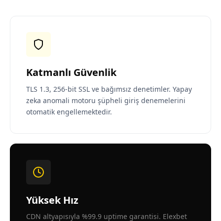
Katmanlı Güvenlik
TLS 1.3, 256-bit SSL ve bağımsız denetimler. Yapay
zeka anomali motoru şüpheli giriş denemelerini
otomatik engellemektedir.
Yüksek Hız
CDN altyapısıyla %99.9 uptime garantisi. Elexbet