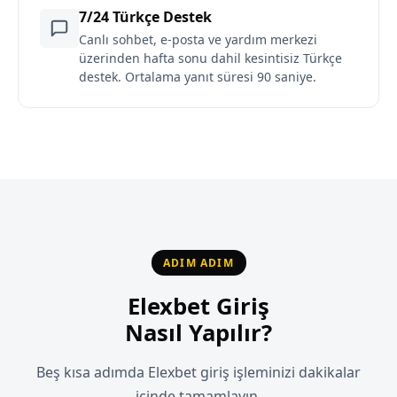
7/24 Türkçe Destek
Canlı sohbet, e-posta ve yardım merkezi
üzerinden hafta sonu dahil kesintisiz Türkçe
destek. Ortalama yanıt süresi 90 saniye.
ADIM ADIM
Elexbet Giriş
Nasıl Yapılır?
Beş kısa adımda Elexbet giriş işleminizi dakikalar
içinde tamamlayın.