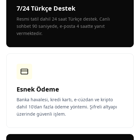
7/24 Türkçe Destek
Resmi tatil dahil 24 saat Türkçe destek. Canlı
sohbet 90 saniyede, e-posta 4 saatte yanıt
vermektedir.
Esnek Ödeme
Banka havalesi, kredi kartı, e-cüzdan ve kripto
dahil 10'dan fazla ödeme yöntemi. Şifreli altyapı
üzerinde güvenli işlem.