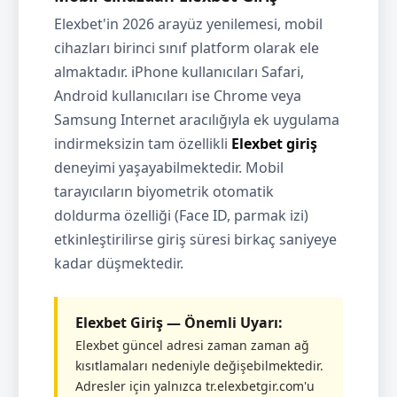
Elexbet'in 2026 arayüz yenilemesi, mobil
cihazları birinci sınıf platform olarak ele
almaktadır. iPhone kullanıcıları Safari,
Android kullanıcıları ise Chrome veya
Samsung Internet aracılığıyla ek uygulama
indirmeksizin tam özellikli
Elexbet giriş
deneyimi yaşayabilmektedir. Mobil
tarayıcıların biyometrik otomatik
doldurma özelliği (Face ID, parmak izi)
etkinleştirilirse giriş süresi birkaç saniyeye
kadar düşmektedir.
Elexbet Giriş — Önemli Uyarı:
Elexbet güncel adresi zaman zaman ağ
kısıtlamaları nedeniyle değişebilmektedir.
Adresler için yalnızca tr.elexbetgir.com'u