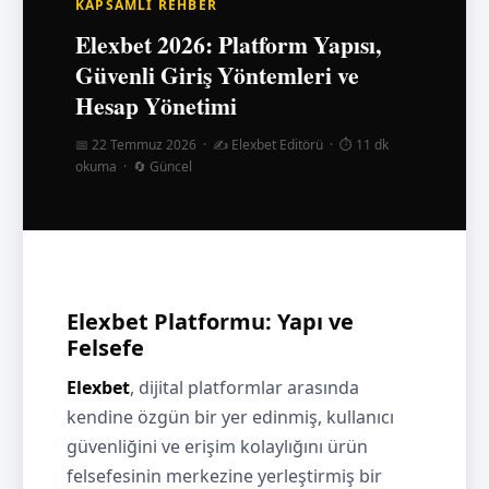
KAPSAMLI REHBER
Elexbet 2026: Platform Yapısı,
Güvenli Giriş Yöntemleri ve
Hesap Yönetimi
📅 22 Temmuz 2026 · ✍ Elexbet Editörü · ⏱ 11 dk
okuma · 🔄 Güncel
Elexbet Platformu: Yapı ve
Felsefe
Elexbet
, dijital platformlar arasında
kendine özgün bir yer edinmiş, kullanıcı
güvenliğini ve erişim kolaylığını ürün
felsefesinin merkezine yerleştirmiş bir