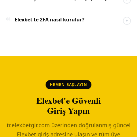
tüm özelliklere erişebilirsiniz.
adres üzerinden Kayıt Ol butonuna tıklayın, formu
doldurun ve e-posta veya SMS doğrulamasını
tamamlayın. Hesabınız hemen aktif olur ve hoş geldin
Elexbet giriş ekranındaki "Şifremi Unuttum"
08
Elexbet'te 2FA nasıl kurulur?
avantajlarına anında kavuşursunuz.
bağlantısına tıklayın. Üyelik e-posta adresinize
sıfırlama bağlantısı gönderilecektir. Bağlantı 15 dakika
geçerlidir. E-posta gelmezse spam klasörünüzü
Elexbet hesabınıza giriş yapın, sağ üstteki profil
kontrol edin; sorun devam ederse Elexbet canlı
menüsünden Güvenlik Ayarları'na gidin ve İki Faktörlü
desteğe başvurun.
Doğrulama seçeneğini aktif hale getirin. SMS veya
authenticator uygulama seçeneklerinden birini tercih
edin. SMS'e kıyasla authenticator uygulaması (Google,
Microsoft) SIM swap saldırılarına karşı çok daha
güvenlidir.
HEMEN BAŞLAYIN
Elexbet'e Güvenli
Giriş Yapın
tr.elexbetgir.com üzerinden doğrulanmış güncel
Elexbet giriş adresine ulaşın ve tüm üye