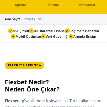
Uptime
Ödeme
Yanıt Süresi
Ana Sayfa
›
Elexbet Giriş
SSL Şifreli
Uluslararası Lisans
Bağımsız Denetim
✓
✓
✓
Mobil Optimize
Veri Güvenliği
Anında Erişim
✓
✓
✓
ELEXBET HAKKINDA
Elexbet Nedir?
Neden Öne Çıkar?
Elexbet
, güvenlik odaklı altyapısı ve Türk kullanıcıların