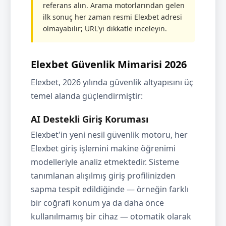
referans alın. Arama motorlarından gelen
ilk sonuç her zaman resmi Elexbet adresi
olmayabilir; URL'yi dikkatle inceleyin.
Elexbet Güvenlik Mimarisi 2026
Elexbet, 2026 yılında güvenlik altyapısını üç
temel alanda güçlendirmiştir:
AI Destekli Giriş Koruması
Elexbet'in yeni nesil güvenlik motoru, her
Elexbet giriş işlemini makine öğrenimi
modelleriyle analiz etmektedir. Sisteme
tanımlanan alışılmış giriş profilinizden
sapma tespit edildiğinde — örneğin farklı
bir coğrafi konum ya da daha önce
kullanılmamış bir cihaz — otomatik olarak