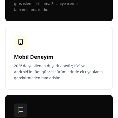
giriş işlemi ortalama 3 saniye içinde
tamamlanmaktadır.
Mobil Deneyim
2026'da yenilenen duyarlı arayüz; iOS ve
Android'in tüm güncel sürümlerinde ek uygulama
gerektirmeden tam erişim.