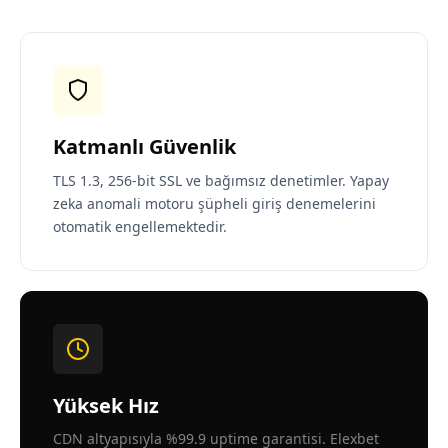
Katmanlı Güvenlik
TLS 1.3, 256-bit SSL ve bağımsız denetimler. Yapay
zeka anomali motoru şüpheli giriş denemelerini
otomatik engellemektedir.
Yüksek Hız
CDN altyapısıyla %99.9 uptime garantisi. Elexbet