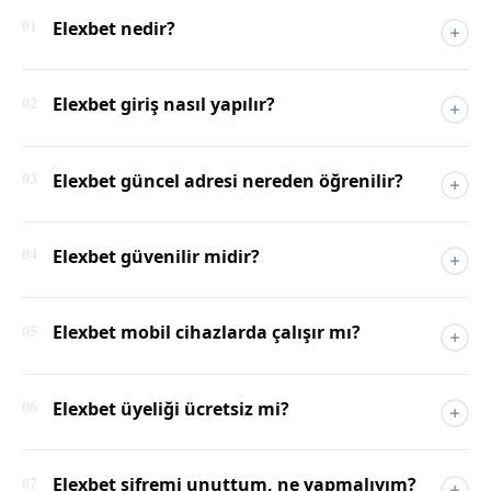
01
Elexbet nedir?
Elexbet, uluslararası lisans kapsamında faaliyet
02
Elexbet giriş nasıl yapılır?
gösteren, Türk kullanıcılara tam Türkçe arayüz ve 7/24
destek sunan dijital eğlence ve interaktif içerik
platformudur. Güvenlik odaklı altyapısı ve kesintisiz
tr.elexbetgir.com üzerinden doğrulanmış güncel
03
Elexbet güncel adresi nereden öğrenilir?
erişim altyapısıyla kullanıcı memnuniyetini öncelikli
Elexbet giriş adresini edinin. Adresi tarayıcınıza
hedef olarak benimseyen Elexbet, yıllar içinde güçlü
doğrudan yazın; URL'de kilit simgesi ve "https://"
bir üye tabanı oluşturmuştur.
olduğunu doğrulayın. Kullanıcı adı ve şifrenizi giriş
Elexbet güncel giriş adresi için tr.elexbetgir.com
04
Elexbet güvenilir midir?
formuna girin, Giriş butonuna tıklayın. 2FA aktifse
sayfasını düzenli olarak takip edin. Adres değişiklikleri
SMS ya da authenticator kodunuzu da girerek işlemi
anlık olarak güncellenmektedir. Arama motorlarından
tamamlayın.
ulaşılan sonuçlar her zaman resmi adres
Evet. Elexbet, uluslararası lisans çerçevesinde faaliyet
05
Elexbet mobil cihazlarda çalışır mı?
olmayabileceğinden, doğrulama için bu sayfayı
göstermekte olup bağımsız güvenlik denetimlerinden
kullanın ve adresi tarayıcınızda yer imi olarak
geçmektedir. 256-bit SSL şifreleme, TLS 1.3 protokolü
kaydedin.
ve yapay zeka destekli anomali tespiti, platformun
Evet. Elexbet'in 2026'da yenilenen duyarlı (responsive)
06
Elexbet üyeliği ücretsiz mi?
güvenlik standartlarını yüksek tutmaktadır.
arayüzü iOS ve Android'in tüm güncel sürümlerinde
sorunsuz çalışmaktadır. Ek uygulama indirmeye gerek
kalmadan mobil tarayıcıdan Elexbet giriş yapabilir,
Evet, Elexbet üyeliği tamamen ücretsizdir. Güncel
07
Elexbet şifremi unuttum, ne yapmalıyım?