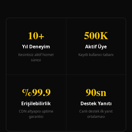
10+
500K
Yıl Deneyim
Aktif Üye
Kesintisiz aktif hizmet
Kayıtlı kullanıcı tabanı
süresi
%99.9
90sn
Erişilebilirlik
Destek Yanıtı
CDN altyapısı uptime
Canlı destek ilk yanıt
garantisi
ortalaması