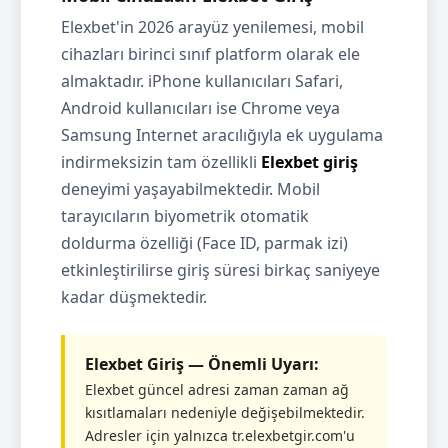
Elexbet'in 2026 arayüz yenilemesi, mobil
cihazları birinci sınıf platform olarak ele
almaktadır. iPhone kullanıcıları Safari,
Android kullanıcıları ise Chrome veya
Samsung Internet aracılığıyla ek uygulama
indirmeksizin tam özellikli
Elexbet giriş
deneyimi yaşayabilmektedir. Mobil
tarayıcıların biyometrik otomatik
doldurma özelliği (Face ID, parmak izi)
etkinleştirilirse giriş süresi birkaç saniyeye
kadar düşmektedir.
Elexbet Giriş — Önemli Uyarı:
Elexbet güncel adresi zaman zaman ağ
kısıtlamaları nedeniyle değişebilmektedir.
Adresler için yalnızca tr.elexbetgir.com'u