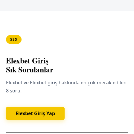
SSS
Elexbet Giriş
Sık Sorulanlar
Elexbet ve Elexbet giriş hakkında en çok merak edilen
8 soru.
Elexbet Giriş Yap