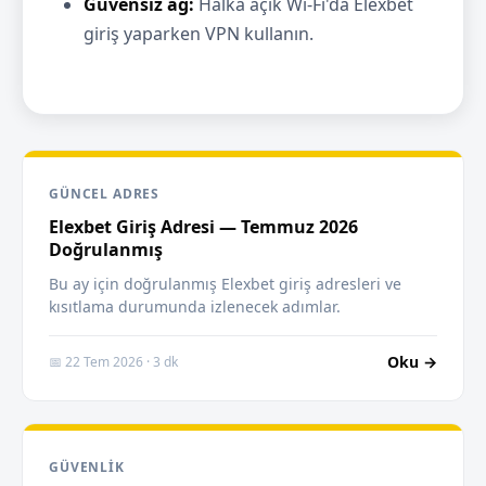
Güvensiz ağ:
Halka açık Wi-Fi'da Elexbet
giriş yaparken VPN kullanın.
GÜNCEL ADRES
Elexbet Giriş Adresi — Temmuz 2026
Doğrulanmış
Bu ay için doğrulanmış Elexbet giriş adresleri ve
kısıtlama durumunda izlenecek adımlar.
Oku →
📅 22 Tem 2026 · 3 dk
GÜVENLIK