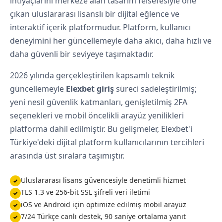
ihtiyaçlarını merkeze alan tasarım felsefesiyle öne
çıkan uluslararası lisanslı bir dijital eğlence ve
interaktif içerik platformudur. Platform, kullanıcı
deneyimini her güncellemeyle daha akıcı, daha hızlı ve
daha güvenli bir seviyeye taşımaktadır.
2026 yılında gerçekleştirilen kapsamlı teknik
güncellemeyle
Elexbet giriş
süreci sadeleştirilmiş;
yeni nesil güvenlik katmanları, genişletilmiş 2FA
seçenekleri ve mobil öncelikli arayüz yenilikleri
platforma dahil edilmiştir. Bu gelişmeler, Elexbet'i
Türkiye'deki dijital platform kullanıcılarının tercihleri
arasında üst sıralara taşımıştır.
Uluslararası lisans güvencesiyle denetimli hizmet
✓
TLS 1.3 ve 256-bit SSL şifreli veri iletimi
✓
iOS ve Android için optimize edilmiş mobil arayüz
✓
7/24 Türkçe canlı destek, 90 saniye ortalama yanıt
✓