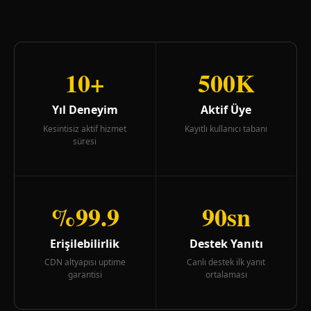
10+
500K
Yıl Deneyim
Aktif Üye
Kesintisiz aktif hizmet
Kayıtlı kullanıcı tabanı
süresi
%99.9
90sn
Erişilebilirlik
Destek Yanıtı
CDN altyapısı uptime
Canlı destek ilk yanıt
garantisi
ortalaması