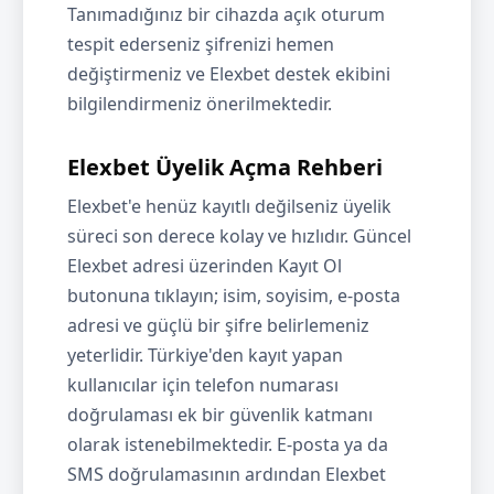
Tanımadığınız bir cihazda açık oturum
tespit ederseniz şifrenizi hemen
değiştirmeniz ve Elexbet destek ekibini
bilgilendirmeniz önerilmektedir.
Elexbet Üyelik Açma Rehberi
Elexbet'e henüz kayıtlı değilseniz üyelik
süreci son derece kolay ve hızlıdır. Güncel
Elexbet adresi üzerinden Kayıt Ol
butonuna tıklayın; isim, soyisim, e-posta
adresi ve güçlü bir şifre belirlemeniz
yeterlidir. Türkiye'den kayıt yapan
kullanıcılar için telefon numarası
doğrulaması ek bir güvenlik katmanı
olarak istenebilmektedir. E-posta ya da
SMS doğrulamasının ardından Elexbet