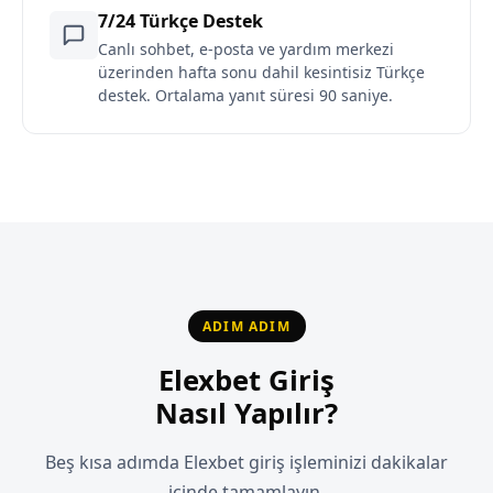
7/24 Türkçe Destek
Canlı sohbet, e-posta ve yardım merkezi
üzerinden hafta sonu dahil kesintisiz Türkçe
destek. Ortalama yanıt süresi 90 saniye.
ADIM ADIM
Elexbet Giriş
Nasıl Yapılır?
Beş kısa adımda Elexbet giriş işleminizi dakikalar
içinde tamamlayın.