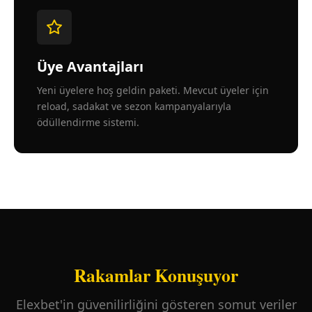
Üye Avantajları
Yeni üyelere hoş geldin paketi. Mevcut üyeler için
reload, sadakat ve sezon kampanyalarıyla
ödüllendirme sistemi.
Rakamlar Konuşuyor
Elexbet'in güvenilirliğini gösteren somut veriler