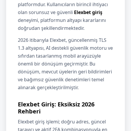
platformdur. Kullanıcıların birincil ihtiyacı
olan sorunsuz ve güvenli
Elexbet giriş
deneyimi, platformun altyapı kararlarını
doğrudan şekillendirmektedir.
2026 itibarıyla Elexbet, güncellenmiş TLS
1.3 altyapısı, AI destekli güvenlik motoru ve
sıfırdan tasarlanmış mobil arayüzüyle
önemli bir dönüşüm geçirmiştir. Bu
dönüşüm, mevcut üyelerin geri bildirimleri
ve bağımsız güvenlik denetimleri temel
alınarak gerçekleştirilmiştir.
Elexbet Giriş: Eksiksiz 2026
Rehberi
Elexbet giriş işlemi; doğru adres, güncel
tarayıcı ve aktif 2FA kombinasyonuyla en