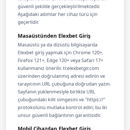
güvenli şekilde gerçekleştirilmektedir.
Aşağıdaki adımlar her cihaz türü için
geçerlidir.
Masaüstünden Elexbet Giriş
Masaüstü ya da dizüstü bilgisayarda
Elexbet giriş yapmak için Chrome 120+,
Firefox 121+, Edge 120+ veya Safari 17+
kullanmanız önerilir. tr.elexbetgir.com
üzerinden doğrulanmış adresi edinin ve
tarayıcının URL çubuğuna doğrudan yazın.
Sayfanın yüklenmesiyle birlikte URL
çubuğundaki kilit simgesini ve "https://"
protokolünü mutlaka kontrol edin; bu iki
unsur güvenli bağlantının garantisidir.
Mobil Cihazdan Elexbet Giriş