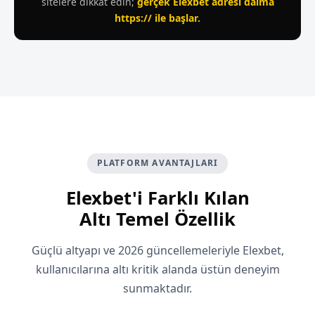
sitelere dikkat edin;
gerçek Elexbet adresi daima
https:// ile başlar.
PLATFORM AVANTAJLARI
Elexbet'i Farklı Kılan
Altı Temel Özellik
Güçlü altyapı ve 2026 güncellemeleriyle Elexbet,
kullanıcılarına altı kritik alanda üstün deneyim
sunmaktadır.