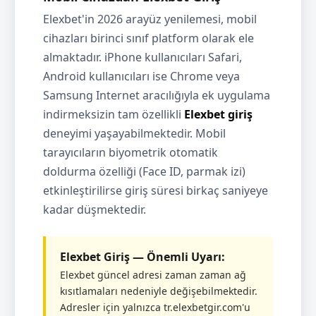
Elexbet'in 2026 arayüz yenilemesi, mobil
cihazları birinci sınıf platform olarak ele
almaktadır. iPhone kullanıcıları Safari,
Android kullanıcıları ise Chrome veya
Samsung Internet aracılığıyla ek uygulama
indirmeksizin tam özellikli
Elexbet giriş
deneyimi yaşayabilmektedir. Mobil
tarayıcıların biyometrik otomatik
doldurma özelliği (Face ID, parmak izi)
etkinleştirilirse giriş süresi birkaç saniyeye
kadar düşmektedir.
Elexbet Giriş — Önemli Uyarı:
Elexbet güncel adresi zaman zaman ağ
kısıtlamaları nedeniyle değişebilmektedir.
Adresler için yalnızca tr.elexbetgir.com'u