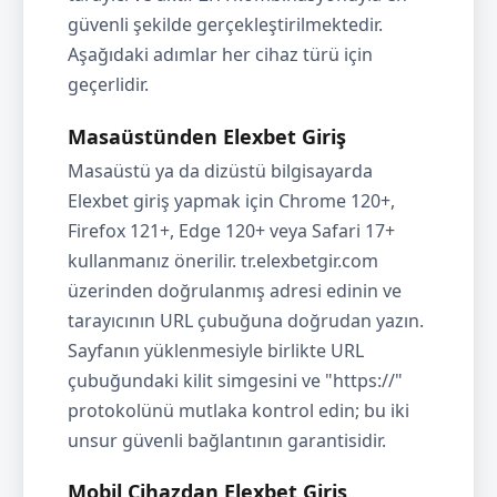
güvenli şekilde gerçekleştirilmektedir.
Aşağıdaki adımlar her cihaz türü için
geçerlidir.
Masaüstünden Elexbet Giriş
Masaüstü ya da dizüstü bilgisayarda
Elexbet giriş yapmak için Chrome 120+,
Firefox 121+, Edge 120+ veya Safari 17+
kullanmanız önerilir. tr.elexbetgir.com
üzerinden doğrulanmış adresi edinin ve
tarayıcının URL çubuğuna doğrudan yazın.
Sayfanın yüklenmesiyle birlikte URL
çubuğundaki kilit simgesini ve "https://"
protokolünü mutlaka kontrol edin; bu iki
unsur güvenli bağlantının garantisidir.
Mobil Cihazdan Elexbet Giriş