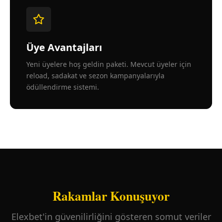
Üye Avantajları
Yeni üyelere hoş geldin paketi. Mevcut üyeler için
reload, sadakat ve sezon kampanyalarıyla
ödüllendirme sistemi.
Rakamlar Konuşuyor
Elexbet'in güvenilirliğini gösteren somut veriler