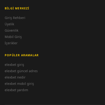
BILGI MERKEZI
Giriş Rehberi
Üyelik
Güvenlik
Mobil Giriş
İçerikler
POPÜLER ARAMALAR
elexbet giriş
elexbet güncel adres
elexbet nedir
elexbet mobil giriş
elexbet yardım