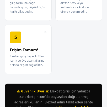
giriş formuna doğru
aktifse SMS veya
biçimde girin; büyük/küçük
authenticator kodunu
harfe dikkat edin.
girerek devam edin.
5
Erişim Tamam!
Elexbet giriş başarılı. Tüm
içerik ve üye avantajlarına
anında erişim sağladınız.
⚠ Güvenlik Uyarısı:
Elexbet giriş için yalnızca
tr.elexbetgir.com'da paylaşılan doğrulanmış
adresleri kullanın. Elexbet adını taklit eden sahte