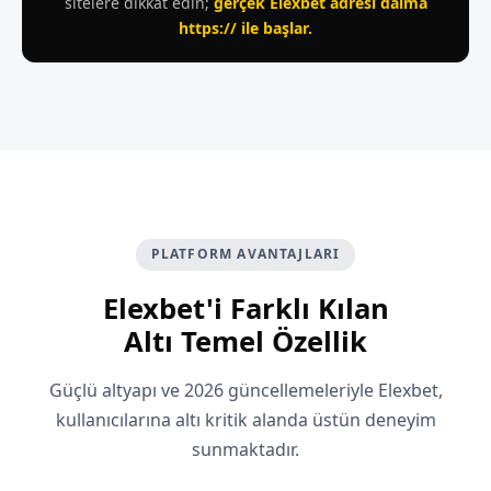
sitelere dikkat edin;
gerçek Elexbet adresi daima
https:// ile başlar.
PLATFORM AVANTAJLARI
Elexbet'i Farklı Kılan
Altı Temel Özellik
Güçlü altyapı ve 2026 güncellemeleriyle Elexbet,
kullanıcılarına altı kritik alanda üstün deneyim
sunmaktadır.