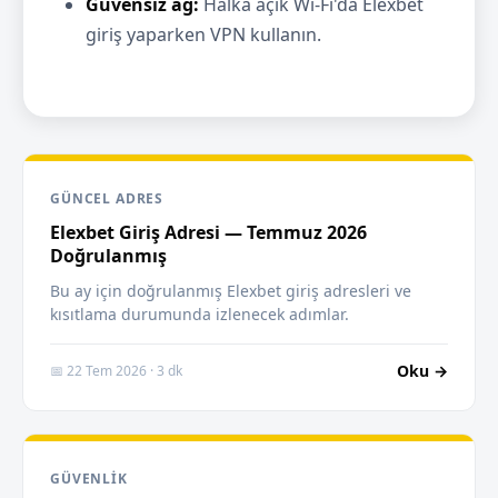
Güvensiz ağ:
Halka açık Wi-Fi'da Elexbet
giriş yaparken VPN kullanın.
GÜNCEL ADRES
Elexbet Giriş Adresi — Temmuz 2026
Doğrulanmış
Bu ay için doğrulanmış Elexbet giriş adresleri ve
kısıtlama durumunda izlenecek adımlar.
Oku →
📅 22 Tem 2026 · 3 dk
GÜVENLIK