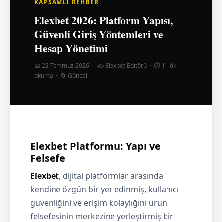
KAPSAMLI REHBER
Elexbet 2026: Platform Yapısı,
Güvenli Giriş Yöntemleri ve
Hesap Yönetimi
📅 22 Temmuz 2026 · ✍ Elexbet Editörü · ⏱ 11 dk
okuma · 🔄 Güncel
Elexbet Platformu: Yapı ve
Felsefe
Elexbet
, dijital platformlar arasında
kendine özgün bir yer edinmiş, kullanıcı
güvenliğini ve erişim kolaylığını ürün
felsefesinin merkezine yerleştirmiş bir