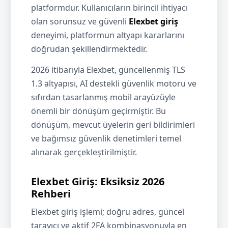
platformdur. Kullanıcıların birincil ihtiyacı
olan sorunsuz ve güvenli
Elexbet giriş
deneyimi, platformun altyapı kararlarını
doğrudan şekillendirmektedir.
2026 itibarıyla Elexbet, güncellenmiş TLS
1.3 altyapısı, AI destekli güvenlik motoru ve
sıfırdan tasarlanmış mobil arayüzüyle
önemli bir dönüşüm geçirmiştir. Bu
dönüşüm, mevcut üyelerin geri bildirimleri
ve bağımsız güvenlik denetimleri temel
alınarak gerçekleştirilmiştir.
Elexbet Giriş: Eksiksiz 2026
Rehberi
Elexbet giriş işlemi; doğru adres, güncel
tarayıcı ve aktif 2FA kombinasyonuyla en