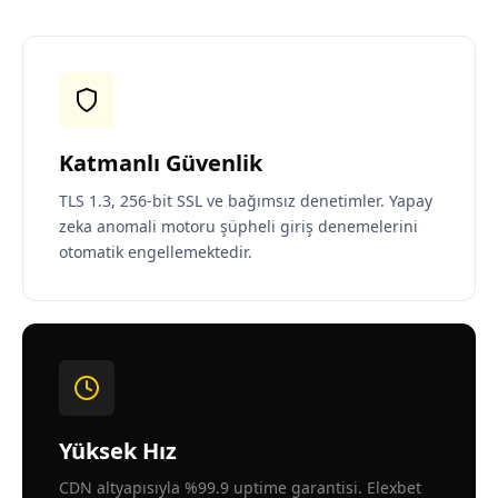
Katmanlı Güvenlik
TLS 1.3, 256-bit SSL ve bağımsız denetimler. Yapay
zeka anomali motoru şüpheli giriş denemelerini
otomatik engellemektedir.
Yüksek Hız
CDN altyapısıyla %99.9 uptime garantisi. Elexbet