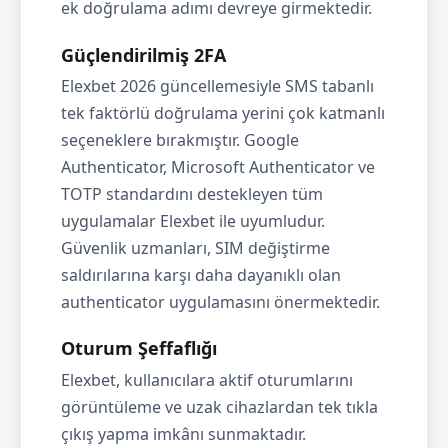
ek doğrulama adımı devreye girmektedir.
Güçlendirilmiş 2FA
Elexbet 2026 güncellemesiyle SMS tabanlı
tek faktörlü doğrulama yerini çok katmanlı
seçeneklere bırakmıştır. Google
Authenticator, Microsoft Authenticator ve
TOTP standardını destekleyen tüm
uygulamalar Elexbet ile uyumludur.
Güvenlik uzmanları, SIM değiştirme
saldırılarına karşı daha dayanıklı olan
authenticator uygulamasını önermektedir.
Oturum Şeffaflığı
Elexbet, kullanıcılara aktif oturumlarını
görüntüleme ve uzak cihazlardan tek tıkla
çıkış yapma imkânı sunmaktadır.