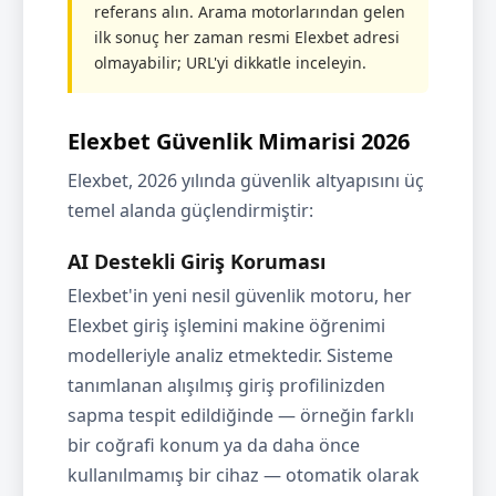
referans alın. Arama motorlarından gelen
ilk sonuç her zaman resmi Elexbet adresi
olmayabilir; URL'yi dikkatle inceleyin.
Elexbet Güvenlik Mimarisi 2026
Elexbet, 2026 yılında güvenlik altyapısını üç
temel alanda güçlendirmiştir:
AI Destekli Giriş Koruması
Elexbet'in yeni nesil güvenlik motoru, her
Elexbet giriş işlemini makine öğrenimi
modelleriyle analiz etmektedir. Sisteme
tanımlanan alışılmış giriş profilinizden
sapma tespit edildiğinde — örneğin farklı
bir coğrafi konum ya da daha önce
kullanılmamış bir cihaz — otomatik olarak