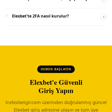
tüm özelliklere erişebilirsiniz.
adres üzerinden Kayıt Ol butonuna tıklayın, formu
doldurun ve e-posta veya SMS doğrulamasını
tamamlayın. Hesabınız hemen aktif olur ve hoş geldin
Elexbet giriş ekranındaki "Şifremi Unuttum"
08
Elexbet'te 2FA nasıl kurulur?
avantajlarına anında kavuşursunuz.
bağlantısına tıklayın. Üyelik e-posta adresinize
sıfırlama bağlantısı gönderilecektir. Bağlantı 15 dakika
geçerlidir. E-posta gelmezse spam klasörünüzü
Elexbet hesabınıza giriş yapın, sağ üstteki profil
kontrol edin; sorun devam ederse Elexbet canlı
menüsünden Güvenlik Ayarları'na gidin ve İki Faktörlü
desteğe başvurun.
Doğrulama seçeneğini aktif hale getirin. SMS veya
authenticator uygulama seçeneklerinden birini tercih
edin. SMS'e kıyasla authenticator uygulaması (Google,
Microsoft) SIM swap saldırılarına karşı çok daha
güvenlidir.
HEMEN BAŞLAYIN
Elexbet'e Güvenli
Giriş Yapın
tr.elexbetgir.com üzerinden doğrulanmış güncel
Elexbet giriş adresine ulaşın ve tüm üye