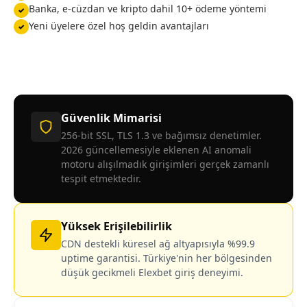
Banka, e-cüzdan ve kripto dahil 10+ ödeme yöntemi
✓
Yeni üyelere özel hoş geldin avantajları
✓
Güvenlik Mimarisi
256-bit SSL, TLS 1.3 ve bağımsız denetimler.
2026 güncellemesiyle eklenen AI anomali
motoru alışılmadık girişimleri gerçek zamanlı
tespit etmektedir.
Yüksek Erişilebilirlik
CDN destekli küresel ağ altyapısıyla %99.9
uptime garantisi. Türkiye'nin her bölgesinden
düşük gecikmeli Elexbet giriş deneyimi.