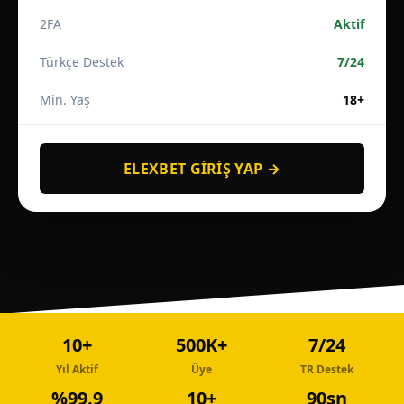
2FA
Aktif
Türkçe Destek
7/24
Min. Yaş
18+
ELEXBET GİRİŞ YAP →
10+
500K+
7/24
Yıl Aktif
Üye
TR Destek
%99.9
10+
90sn