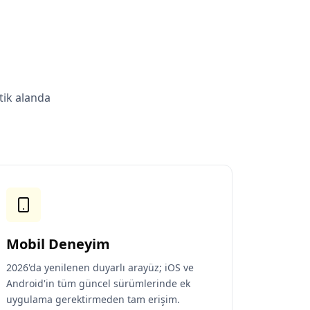
itik alanda
Mobil Deneyim
2026'da yenilenen duyarlı arayüz; iOS ve
Android'in tüm güncel sürümlerinde ek
uygulama gerektirmeden tam erişim.