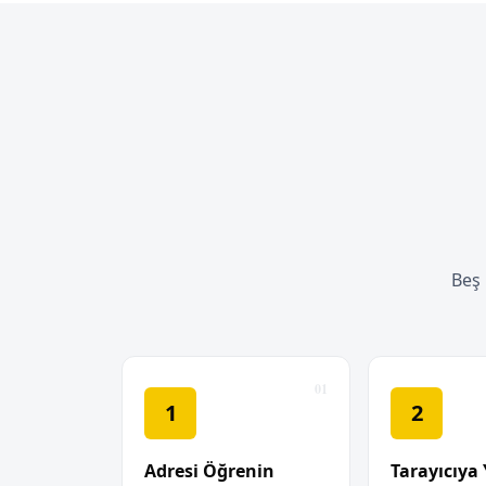
Beş 
1
2
Adresi Öğrenin
Tarayıcıya