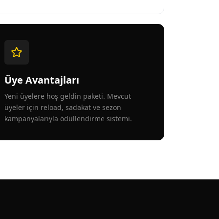
Üye Avantajları
Yeni üyelere hoş geldin paketi. Mevcut
üyeler için reload, sadakat ve sezon
kampanyalarıyla ödüllendirme sistemi.