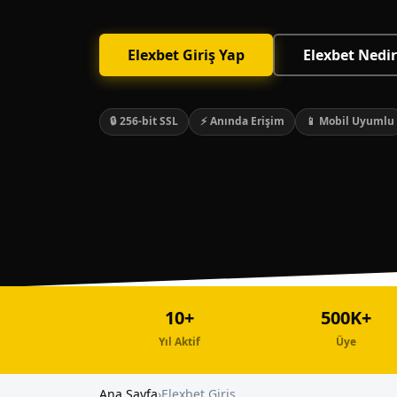
Elexbet Giriş Yap
Elexbet Nedir
🔒 256-bit SSL
⚡ Anında Erişim
📱 Mobil Uyumlu
10+
500K+
Yıl Aktif
Üye
Ana Sayfa
›
Elexbet Giriş