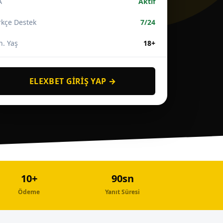
A
Aktif
rkçe Destek
7/24
n. Yaş
18+
ELEXBET GİRİŞ YAP →
10+
90sn
Ödeme
Yanıt Süresi