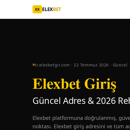
ELEX
BET
EX
tr.elexbetgir.com · 22 Temmuz 2026 · Güncel
Elexbet Giriş
Güncel Adres & 2026 Re
Elexbet platformuna doğrulanmış, güvenl
noktası. Elexbet giriş adresini ve tüm 