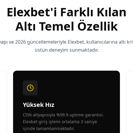
Elexbet'i Farklı Kılan
Altı Temel Özellik
apı ve 2026 güncellemeleriyle Elexbet, kullanıcılarına altı kr
üstün deneyim sunmaktadır.
Yüksek Hız
CDN altyapısıyla %99.9 uptime garantisi.
Elexbet giriş işlemi ortalama 3 saniye
içinde tamamlanmaktadır.