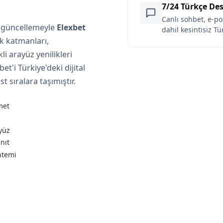
7/24 Türkçe De
Canlı sohbet, e-p
k güncellemeyle
Elexbet
dahil kesintisiz T
ik katmanları,
li arayüz yenilikleri
et'i Türkiye'deki dijital
t sıralara taşımıştır.
met
yüz
nıt
ntemi