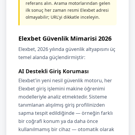
referans alın. Arama motorlarından gelen
ilk sonuç her zaman resmi Elexbet adresi
olmayabilir; URL'yi dikkatle inceleyin.
Elexbet Güvenlik Mimarisi 2026
Elexbet, 2026 yılında güvenlik altyapısını üç
temel alanda güçlendirmiştir:
AI Destekli Giriş Koruması
Elexbet'in yeni nesil güvenlik motoru, her
Elexbet giriş işlemini makine öğrenimi
modelleriyle analiz etmektedir. Sisteme
tanımlanan alışılmış giriş profilinizden
sapma tespit edildiğinde — örneğin farklı
bir coğrafi konum ya da daha önce
kullanılmamış bir cihaz — otomatik olarak