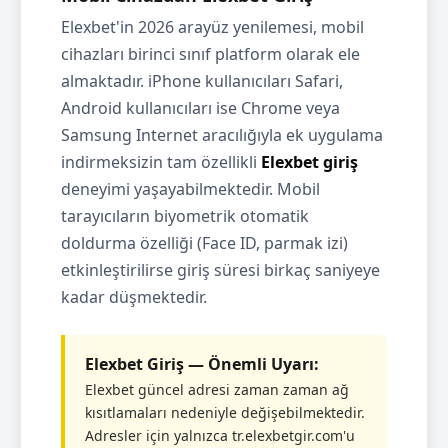
Elexbet'in 2026 arayüz yenilemesi, mobil
cihazları birinci sınıf platform olarak ele
almaktadır. iPhone kullanıcıları Safari,
Android kullanıcıları ise Chrome veya
Samsung Internet aracılığıyla ek uygulama
indirmeksizin tam özellikli
Elexbet giriş
deneyimi yaşayabilmektedir. Mobil
tarayıcıların biyometrik otomatik
doldurma özelliği (Face ID, parmak izi)
etkinleştirilirse giriş süresi birkaç saniyeye
kadar düşmektedir.
Elexbet Giriş — Önemli Uyarı:
Elexbet güncel adresi zaman zaman ağ
kısıtlamaları nedeniyle değişebilmektedir.
Adresler için yalnızca tr.elexbetgir.com'u