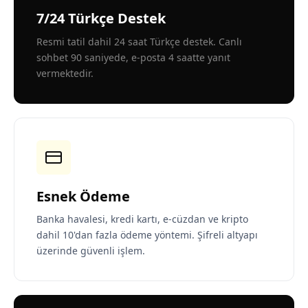
7/24 Türkçe Destek
Resmi tatil dahil 24 saat Türkçe destek. Canlı
sohbet 90 saniyede, e-posta 4 saatte yanıt
vermektedir.
Esnek Ödeme
Banka havalesi, kredi kartı, e-cüzdan ve kripto
dahil 10'dan fazla ödeme yöntemi. Şifreli altyapı
üzerinde güvenli işlem.