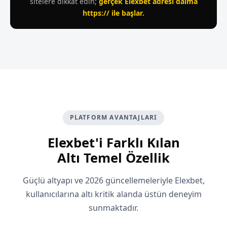
sitelere dikkat edin;
gerçek Elexbet adresi daima
https:// ile başlar.
PLATFORM AVANTAJLARI
Elexbet'i Farklı Kılan
Altı Temel Özellik
Güçlü altyapı ve 2026 güncellemeleriyle Elexbet,
kullanıcılarına altı kritik alanda üstün deneyim
sunmaktadır.