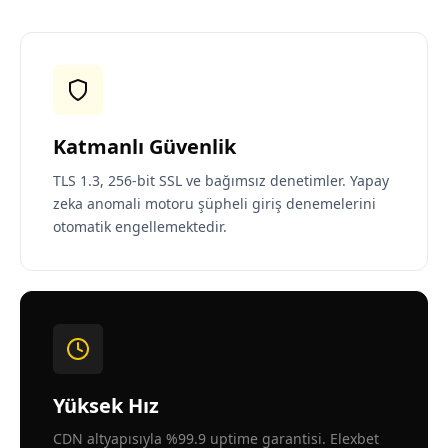
Katmanlı Güvenlik
TLS 1.3, 256-bit SSL ve bağımsız denetimler. Yapay
zeka anomali motoru şüpheli giriş denemelerini
otomatik engellemektedir.
Yüksek Hız
CDN altyapısıyla %99.9 uptime garantisi. Elexbet