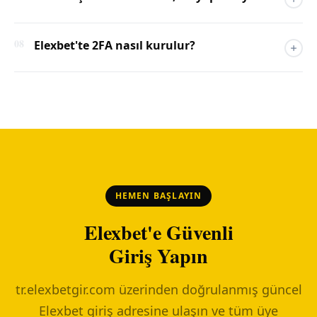
tüm özelliklere erişebilirsiniz.
adres üzerinden Kayıt Ol butonuna tıklayın, formu
doldurun ve e-posta veya SMS doğrulamasını
tamamlayın. Hesabınız hemen aktif olur ve hoş geldin
Elexbet giriş ekranındaki "Şifremi Unuttum"
08
Elexbet'te 2FA nasıl kurulur?
avantajlarına anında kavuşursunuz.
bağlantısına tıklayın. Üyelik e-posta adresinize
sıfırlama bağlantısı gönderilecektir. Bağlantı 15 dakika
geçerlidir. E-posta gelmezse spam klasörünüzü
Elexbet hesabınıza giriş yapın, sağ üstteki profil
kontrol edin; sorun devam ederse Elexbet canlı
menüsünden Güvenlik Ayarları'na gidin ve İki Faktörlü
desteğe başvurun.
Doğrulama seçeneğini aktif hale getirin. SMS veya
authenticator uygulama seçeneklerinden birini tercih
edin. SMS'e kıyasla authenticator uygulaması (Google,
Microsoft) SIM swap saldırılarına karşı çok daha
güvenlidir.
HEMEN BAŞLAYIN
Elexbet'e Güvenli
Giriş Yapın
tr.elexbetgir.com üzerinden doğrulanmış güncel
Elexbet giriş adresine ulaşın ve tüm üye