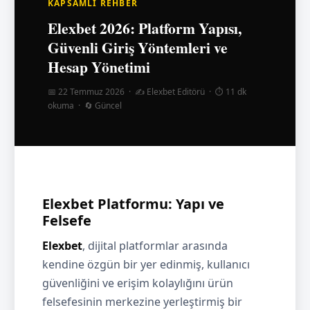
KAPSAMLI REHBER
Elexbet 2026: Platform Yapısı,
Güvenli Giriş Yöntemleri ve
Hesap Yönetimi
📅 22 Temmuz 2026 · ✍ Elexbet Editörü · ⏱ 11 dk
okuma · 🔄 Güncel
Elexbet Platformu: Yapı ve
Felsefe
Elexbet
, dijital platformlar arasında
kendine özgün bir yer edinmiş, kullanıcı
güvenliğini ve erişim kolaylığını ürün
felsefesinin merkezine yerleştirmiş bir