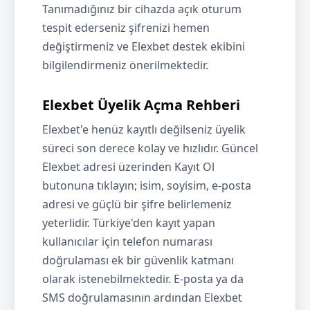
Tanımadığınız bir cihazda açık oturum
tespit ederseniz şifrenizi hemen
değiştirmeniz ve Elexbet destek ekibini
bilgilendirmeniz önerilmektedir.
Elexbet Üyelik Açma Rehberi
Elexbet'e henüz kayıtlı değilseniz üyelik
süreci son derece kolay ve hızlıdır. Güncel
Elexbet adresi üzerinden Kayıt Ol
butonuna tıklayın; isim, soyisim, e-posta
adresi ve güçlü bir şifre belirlemeniz
yeterlidir. Türkiye'den kayıt yapan
kullanıcılar için telefon numarası
doğrulaması ek bir güvenlik katmanı
olarak istenebilmektedir. E-posta ya da
SMS doğrulamasının ardından Elexbet