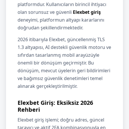
platformdur. Kullanıcıların birincil ihtiyacı
olan sorunsuz ve güvenli
Elexbet giriş
deneyimi, platformun altyapı kararlarını
doğrudan şekillendirmektedir.
2026 itibarıyla Elexbet, güncellenmiş TLS
1.3 altyapısı, AI destekli güvenlik motoru ve
sıfırdan tasarlanmış mobil arayüzüyle
önemli bir dönüşüm geçirmiştir. Bu
dönüşüm, mevcut üyelerin geri bildirimleri
ve bağımsız güvenlik denetimleri temel
alınarak gerçekleştirilmiştir.
Elexbet Giriş: Eksiksiz 2026
Rehberi
Elexbet giriş işlemi; doğru adres, güncel
tarayıcı ve aktif 2FA kombinasyonuyla en