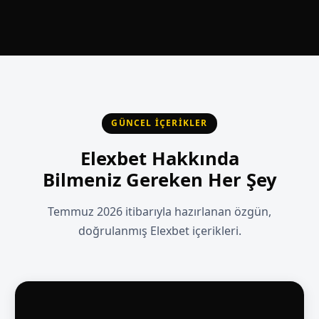
GÜNCEL İÇERIKLER
Elexbet Hakkında
Bilmeniz Gereken Her Şey
Temmuz 2026 itibarıyla hazırlanan özgün,
doğrulanmış Elexbet içerikleri.