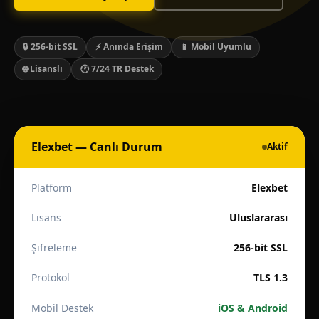
🔒 256-bit SSL
⚡ Anında Erişim
📱 Mobil Uyumlu
🌐 Lisanslı
🕐 7/24 TR Destek
Elexbet — Canlı Durum
Aktif
Platform
Elexbet
Lisans
Uluslararası
Şifreleme
256-bit SSL
Protokol
TLS 1.3
Mobil Destek
iOS & Android