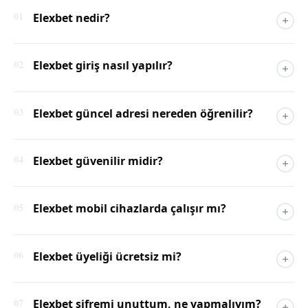
01
Elexbet nedir?
Elexbet, uluslararası lisans kapsamında faaliyet
02
Elexbet giriş nasıl yapılır?
gösteren, Türk kullanıcılara tam Türkçe arayüz ve 7/24
destek sunan dijital eğlence ve interaktif içerik
platformudur. Güvenlik odaklı altyapısı ve kesintisiz
tr.elexbetgir.com üzerinden doğrulanmış güncel
03
Elexbet güncel adresi nereden öğrenilir?
erişim altyapısıyla kullanıcı memnuniyetini öncelikli
Elexbet giriş adresini edinin. Adresi tarayıcınıza
hedef olarak benimseyen Elexbet, yıllar içinde güçlü
doğrudan yazın; URL'de kilit simgesi ve "https://"
bir üye tabanı oluşturmuştur.
olduğunu doğrulayın. Kullanıcı adı ve şifrenizi giriş
Elexbet güncel giriş adresi için tr.elexbetgir.com
04
Elexbet güvenilir midir?
formuna girin, Giriş butonuna tıklayın. 2FA aktifse
sayfasını düzenli olarak takip edin. Adres değişiklikleri
SMS ya da authenticator kodunuzu da girerek işlemi
anlık olarak güncellenmektedir. Arama motorlarından
tamamlayın.
ulaşılan sonuçlar her zaman resmi adres
Evet. Elexbet, uluslararası lisans çerçevesinde faaliyet
05
Elexbet mobil cihazlarda çalışır mı?
olmayabileceğinden, doğrulama için bu sayfayı
göstermekte olup bağımsız güvenlik denetimlerinden
kullanın ve adresi tarayıcınızda yer imi olarak
geçmektedir. 256-bit SSL şifreleme, TLS 1.3 protokolü
kaydedin.
ve yapay zeka destekli anomali tespiti, platformun
Evet. Elexbet'in 2026'da yenilenen duyarlı (responsive)
06
Elexbet üyeliği ücretsiz mi?
güvenlik standartlarını yüksek tutmaktadır.
arayüzü iOS ve Android'in tüm güncel sürümlerinde
sorunsuz çalışmaktadır. Ek uygulama indirmeye gerek
kalmadan mobil tarayıcıdan Elexbet giriş yapabilir,
Evet, Elexbet üyeliği tamamen ücretsizdir. Güncel
07
Elexbet şifremi unuttum, ne yapmalıyım?