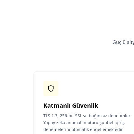
Güçlü alty
Katmanlı Güvenlik
TLS 1.3, 256-bit SSL ve bağımsız denetimler.
Yapay zeka anomali motoru şüpheli giriş
denemelerini otomatik engellemektedir.