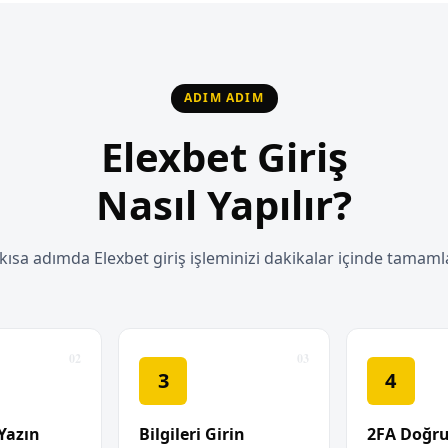
ADIM ADIM
Elexbet Giriş
Nasıl Yapılır?
kısa adımda Elexbet giriş işleminizi dakikalar içinde tamaml
3
4
 Yazın
Bilgileri Girin
2FA Doğru