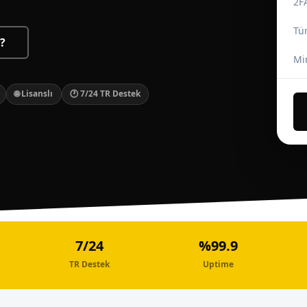
2F
Tü
?
Mi
🌐 Lisanslı
🕐 7/24 TR Destek
7/24
%99.9
TR Destek
Uptime