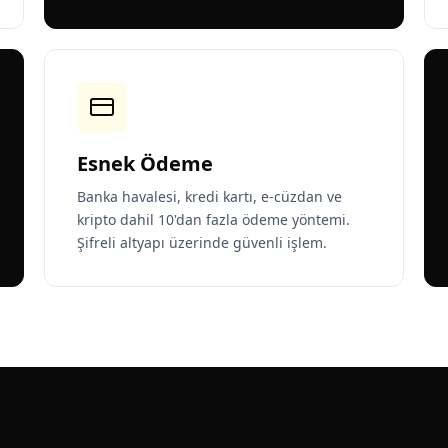
Esnek Ödeme
Banka havalesi, kredi kartı, e-cüzdan ve
kripto dahil 10'dan fazla ödeme yöntemi.
Şifreli altyapı üzerinde güvenli işlem.