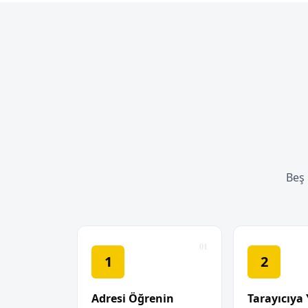
Beş 
1
2
Adresi Öğrenin
Tarayıcıya