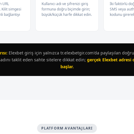
n URL
Kullanıcı adı ve şifrenizi giriş
İki faktörlü d
Kilit simgesi
formuna doğru biçimde girin;
SMS veya auth
nli bağlantıyı
büyük/küçük harfe dikkat edin.
kodunu girere
ısı:
Elexbet giriş için yalnızca tr.elexbetgir.com'da paylaşılan doğr
 adını taklit eden sahte sitelere dikkat edin;
gerçek Elexbet adresi d
başlar.
PLATFORM AVANTAJLARI