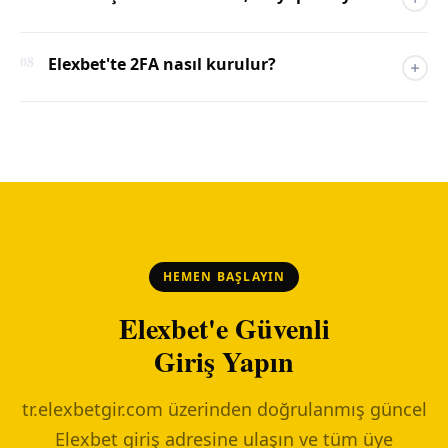
tüm özelliklere erişebilirsiniz.
adres üzerinden Kayıt Ol butonuna tıklayın, formu
doldurun ve e-posta veya SMS doğrulamasını
tamamlayın. Hesabınız hemen aktif olur ve hoş geldin
Elexbet giriş ekranındaki "Şifremi Unuttum"
08
Elexbet'te 2FA nasıl kurulur?
avantajlarına anında kavuşursunuz.
bağlantısına tıklayın. Üyelik e-posta adresinize
sıfırlama bağlantısı gönderilecektir. Bağlantı 15 dakika
geçerlidir. E-posta gelmezse spam klasörünüzü
Elexbet hesabınıza giriş yapın, sağ üstteki profil
kontrol edin; sorun devam ederse Elexbet canlı
menüsünden Güvenlik Ayarları'na gidin ve İki Faktörlü
desteğe başvurun.
Doğrulama seçeneğini aktif hale getirin. SMS veya
authenticator uygulama seçeneklerinden birini tercih
edin. SMS'e kıyasla authenticator uygulaması (Google,
Microsoft) SIM swap saldırılarına karşı çok daha
güvenlidir.
HEMEN BAŞLAYIN
Elexbet'e Güvenli
Giriş Yapın
tr.elexbetgir.com üzerinden doğrulanmış güncel
Elexbet giriş adresine ulaşın ve tüm üye