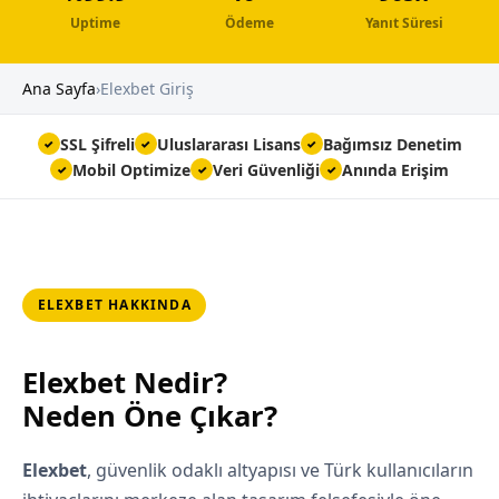
Uptime
Ödeme
Yanıt Süresi
Ana Sayfa
›
Elexbet Giriş
SSL Şifreli
Uluslararası Lisans
Bağımsız Denetim
✓
✓
✓
Mobil Optimize
Veri Güvenliği
Anında Erişim
✓
✓
✓
ELEXBET HAKKINDA
Elexbet Nedir?
Neden Öne Çıkar?
Elexbet
, güvenlik odaklı altyapısı ve Türk kullanıcıların