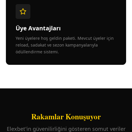
Üye Avantajları
Yeni üyelere hoş geldin paketi. Mevcut üyeler için
reload, sadakat ve sezon kampanyalarıyla
ödüllendirme sistemi.
Rakamlar Konuşuyor
Elexbet'in güvenilirliğini gösteren somut veriler