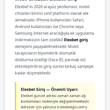
Elexbet'in 2026 arayüz yenilemesi, mobil
cihazları birinci sınıf platform olarak ele
almaktadır. iPhone kullanıcıları Safari,
Android kullanıcıları ise Chrome veya
Samsung Internet aracılığıyla ek uygulama
indirmeksizin tam özellikli
Elexbet giriş
deneyimi yaşayabilmektedir. Mobil
tarayıcıların biyometrik otomatik
doldurma özelliği (Face ID, parmak izi)
etkinleştirilirse giriş süresi birkaç saniyeye
kadar düşmektedir.
Elexbet Giriş — Önemli Uyarı:
Elexbet güncel adresi zaman zaman ağ
kısıtlamaları nedeniyle değişebilmektedir.
Adresler için yalnızca tr.elexbetgir.com'u