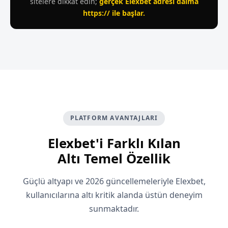
sitelere dikkat edin;
gerçek Elexbet adresi daima
https:// ile başlar.
PLATFORM AVANTAJLARI
Elexbet'i Farklı Kılan
Altı Temel Özellik
Güçlü altyapı ve 2026 güncellemeleriyle Elexbet,
kullanıcılarına altı kritik alanda üstün deneyim
sunmaktadır.