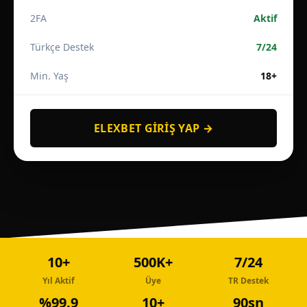
2FA
Aktif
Türkçe Destek
7/24
Min. Yaş
18+
ELEXBET GİRİŞ YAP →
10+
500K+
7/24
Yıl Aktif
Üye
TR Destek
%99.9
10+
90sn