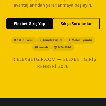
avantajlarından yararlanmaya başlayın.
Elexbet Giriş Yap
Sıkça Sorulanlar
🔒 SSL Güvenli
⚡ Anında Erişim
📱 Mobil Uyumlu
🌐 Lisanslı
🕐 7/24 Aktif
TR.ELEXBETGIR.COM — ELEXBET GİRİŞ
REHBERİ 2026