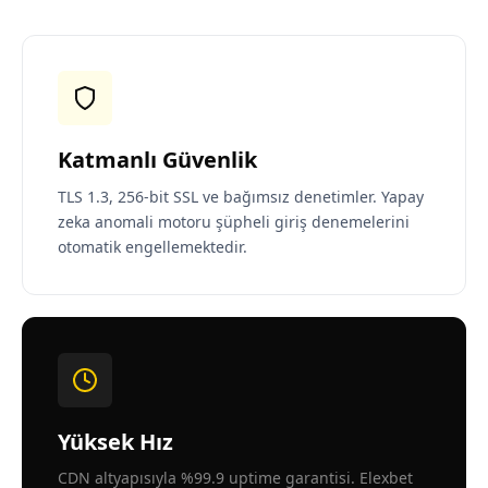
Katmanlı Güvenlik
TLS 1.3, 256-bit SSL ve bağımsız denetimler. Yapay
zeka anomali motoru şüpheli giriş denemelerini
otomatik engellemektedir.
Yüksek Hız
CDN altyapısıyla %99.9 uptime garantisi. Elexbet