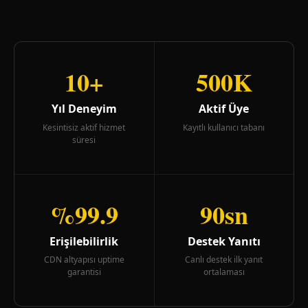
10+
500K
Yıl Deneyim
Aktif Üye
Kesintisiz aktif hizmet
Kayıtlı kullanıcı tabanı
süresi
%99.9
90sn
Erişilebilirlik
Destek Yanıtı
CDN altyapısı uptime
Canlı destek ilk yanıt
garantisi
ortalaması