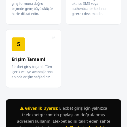
giriş formuna doğru
aktifse SMS veya
biçimde girin; büyük/küçük
authenticator kodunu
harfe dikkat edin.
girerek devam edin.
5
Erişim Tamam!
Elexbet giriş başarılı. Tüm
içerik ve üye avantajlarına
anında erişim sağladınız.
⚠ Güvenlik Uyarısı:
Elexbet giriş için yalnızca
tr.elexbetgir.com'da paylaşılan doğrulanmış
adresleri kullanın. Elexbet adını taklit eden sahte