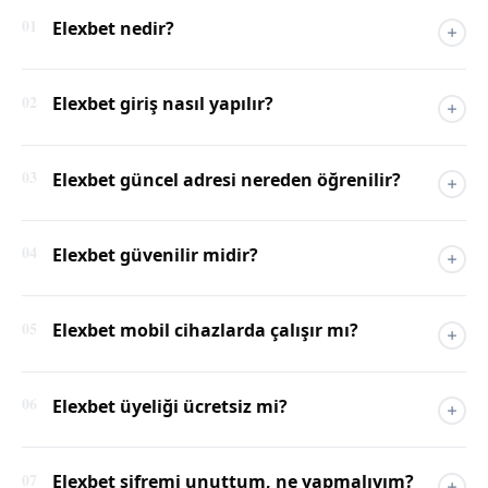
01
Elexbet nedir?
Elexbet, uluslararası lisans kapsamında faaliyet
02
Elexbet giriş nasıl yapılır?
gösteren, Türk kullanıcılara tam Türkçe arayüz ve 7/24
destek sunan dijital eğlence ve interaktif içerik
platformudur. Güvenlik odaklı altyapısı ve kesintisiz
tr.elexbetgir.com üzerinden doğrulanmış güncel
03
Elexbet güncel adresi nereden öğrenilir?
erişim altyapısıyla kullanıcı memnuniyetini öncelikli
Elexbet giriş adresini edinin. Adresi tarayıcınıza
hedef olarak benimseyen Elexbet, yıllar içinde güçlü
doğrudan yazın; URL'de kilit simgesi ve "https://"
bir üye tabanı oluşturmuştur.
olduğunu doğrulayın. Kullanıcı adı ve şifrenizi giriş
Elexbet güncel giriş adresi için tr.elexbetgir.com
04
Elexbet güvenilir midir?
formuna girin, Giriş butonuna tıklayın. 2FA aktifse
sayfasını düzenli olarak takip edin. Adres değişiklikleri
SMS ya da authenticator kodunuzu da girerek işlemi
anlık olarak güncellenmektedir. Arama motorlarından
tamamlayın.
ulaşılan sonuçlar her zaman resmi adres
Evet. Elexbet, uluslararası lisans çerçevesinde faaliyet
05
Elexbet mobil cihazlarda çalışır mı?
olmayabileceğinden, doğrulama için bu sayfayı
göstermekte olup bağımsız güvenlik denetimlerinden
kullanın ve adresi tarayıcınızda yer imi olarak
geçmektedir. 256-bit SSL şifreleme, TLS 1.3 protokolü
kaydedin.
ve yapay zeka destekli anomali tespiti, platformun
Evet. Elexbet'in 2026'da yenilenen duyarlı (responsive)
06
Elexbet üyeliği ücretsiz mi?
güvenlik standartlarını yüksek tutmaktadır.
arayüzü iOS ve Android'in tüm güncel sürümlerinde
sorunsuz çalışmaktadır. Ek uygulama indirmeye gerek
kalmadan mobil tarayıcıdan Elexbet giriş yapabilir,
Evet, Elexbet üyeliği tamamen ücretsizdir. Güncel
07
Elexbet şifremi unuttum, ne yapmalıyım?