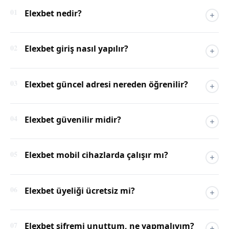
01
Elexbet nedir?
Elexbet, uluslararası lisans kapsamında faaliyet
02
Elexbet giriş nasıl yapılır?
gösteren, Türk kullanıcılara tam Türkçe arayüz ve 7/24
destek sunan dijital eğlence ve interaktif içerik
platformudur. Güvenlik odaklı altyapısı ve kesintisiz
tr.elexbetgir.com üzerinden doğrulanmış güncel
03
Elexbet güncel adresi nereden öğrenilir?
erişim altyapısıyla kullanıcı memnuniyetini öncelikli
Elexbet giriş adresini edinin. Adresi tarayıcınıza
hedef olarak benimseyen Elexbet, yıllar içinde güçlü
doğrudan yazın; URL'de kilit simgesi ve "https://"
bir üye tabanı oluşturmuştur.
olduğunu doğrulayın. Kullanıcı adı ve şifrenizi giriş
Elexbet güncel giriş adresi için tr.elexbetgir.com
04
Elexbet güvenilir midir?
formuna girin, Giriş butonuna tıklayın. 2FA aktifse
sayfasını düzenli olarak takip edin. Adres değişiklikleri
SMS ya da authenticator kodunuzu da girerek işlemi
anlık olarak güncellenmektedir. Arama motorlarından
tamamlayın.
ulaşılan sonuçlar her zaman resmi adres
Evet. Elexbet, uluslararası lisans çerçevesinde faaliyet
05
Elexbet mobil cihazlarda çalışır mı?
olmayabileceğinden, doğrulama için bu sayfayı
göstermekte olup bağımsız güvenlik denetimlerinden
kullanın ve adresi tarayıcınızda yer imi olarak
geçmektedir. 256-bit SSL şifreleme, TLS 1.3 protokolü
kaydedin.
ve yapay zeka destekli anomali tespiti, platformun
Evet. Elexbet'in 2026'da yenilenen duyarlı (responsive)
06
Elexbet üyeliği ücretsiz mi?
güvenlik standartlarını yüksek tutmaktadır.
arayüzü iOS ve Android'in tüm güncel sürümlerinde
sorunsuz çalışmaktadır. Ek uygulama indirmeye gerek
kalmadan mobil tarayıcıdan Elexbet giriş yapabilir,
Evet, Elexbet üyeliği tamamen ücretsizdir. Güncel
07
Elexbet şifremi unuttum, ne yapmalıyım?