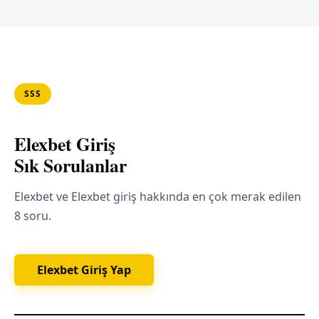
SSS
Elexbet Giriş
Sık Sorulanlar
Elexbet ve Elexbet giriş hakkında en çok merak edilen
8 soru.
Elexbet Giriş Yap