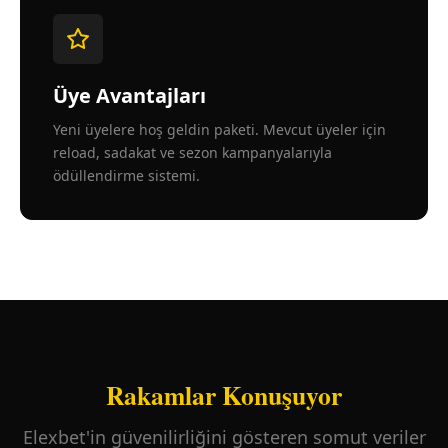
Üye Avantajları
Yeni üyelere hoş geldin paketi. Mevcut üyeler için
reload, sadakat ve sezon kampanyalarıyla
ödüllendirme sistemi.
Rakamlar Konuşuyor
Elexbet'in güvenilirliğini gösteren somut veriler