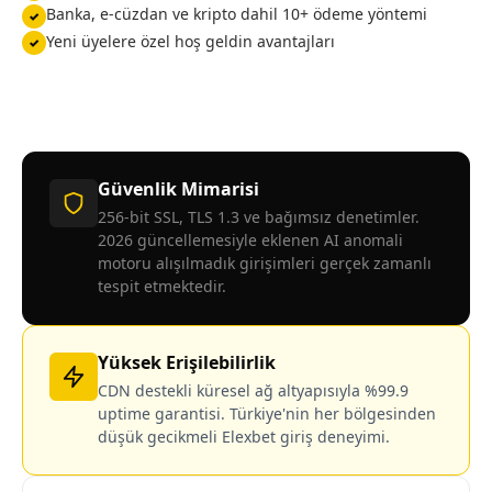
Banka, e-cüzdan ve kripto dahil 10+ ödeme yöntemi
✓
Yeni üyelere özel hoş geldin avantajları
✓
Güvenlik Mimarisi
256-bit SSL, TLS 1.3 ve bağımsız denetimler.
2026 güncellemesiyle eklenen AI anomali
motoru alışılmadık girişimleri gerçek zamanlı
tespit etmektedir.
Yüksek Erişilebilirlik
CDN destekli küresel ağ altyapısıyla %99.9
uptime garantisi. Türkiye'nin her bölgesinden
düşük gecikmeli Elexbet giriş deneyimi.