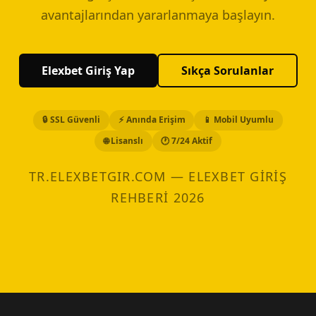
avantajlarından yararlanmaya başlayın.
Elexbet Giriş Yap
Sıkça Sorulanlar
🔒 SSL Güvenli
⚡ Anında Erişim
📱 Mobil Uyumlu
🌐 Lisanslı
🕐 7/24 Aktif
TR.ELEXBETGIR.COM — ELEXBET GİRİŞ
REHBERİ 2026