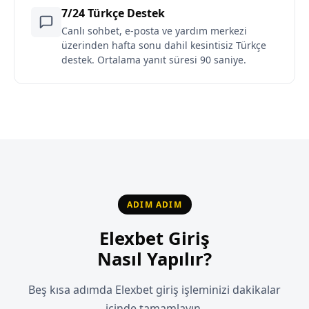
7/24 Türkçe Destek
Canlı sohbet, e-posta ve yardım merkezi
üzerinden hafta sonu dahil kesintisiz Türkçe
destek. Ortalama yanıt süresi 90 saniye.
ADIM ADIM
Elexbet Giriş
Nasıl Yapılır?
Beş kısa adımda Elexbet giriş işleminizi dakikalar
içinde tamamlayın.