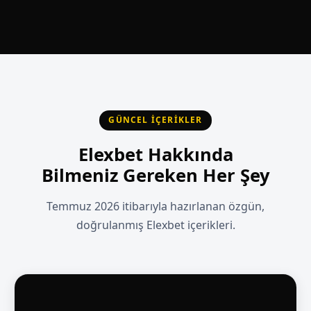
GÜNCEL İÇERIKLER
Elexbet Hakkında
Bilmeniz Gereken Her Şey
Temmuz 2026 itibarıyla hazırlanan özgün,
doğrulanmış Elexbet içerikleri.