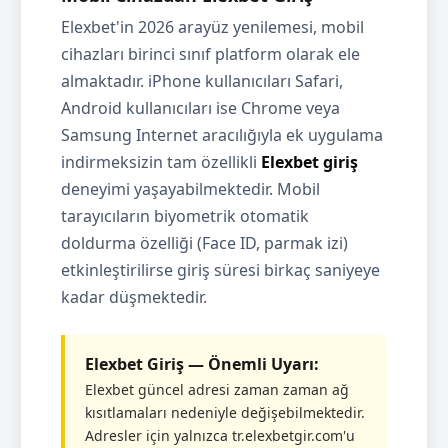
Elexbet'in 2026 arayüz yenilemesi, mobil
cihazları birinci sınıf platform olarak ele
almaktadır. iPhone kullanıcıları Safari,
Android kullanıcıları ise Chrome veya
Samsung Internet aracılığıyla ek uygulama
indirmeksizin tam özellikli
Elexbet giriş
deneyimi yaşayabilmektedir. Mobil
tarayıcıların biyometrik otomatik
doldurma özelliği (Face ID, parmak izi)
etkinleştirilirse giriş süresi birkaç saniyeye
kadar düşmektedir.
Elexbet Giriş — Önemli Uyarı:
Elexbet güncel adresi zaman zaman ağ
kısıtlamaları nedeniyle değişebilmektedir.
Adresler için yalnızca tr.elexbetgir.com'u