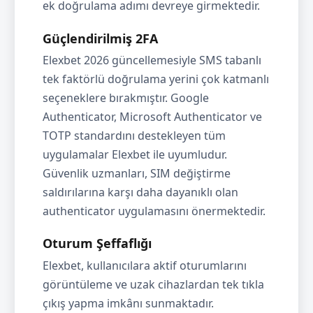
ek doğrulama adımı devreye girmektedir.
Güçlendirilmiş 2FA
Elexbet 2026 güncellemesiyle SMS tabanlı
tek faktörlü doğrulama yerini çok katmanlı
seçeneklere bırakmıştır. Google
Authenticator, Microsoft Authenticator ve
TOTP standardını destekleyen tüm
uygulamalar Elexbet ile uyumludur.
Güvenlik uzmanları, SIM değiştirme
saldırılarına karşı daha dayanıklı olan
authenticator uygulamasını önermektedir.
Oturum Şeffaflığı
Elexbet, kullanıcılara aktif oturumlarını
görüntüleme ve uzak cihazlardan tek tıkla
çıkış yapma imkânı sunmaktadır.