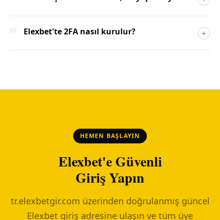
tüm özelliklere erişebilirsiniz.
adres üzerinden Kayıt Ol butonuna tıklayın, formu
doldurun ve e-posta veya SMS doğrulamasını
tamamlayın. Hesabınız hemen aktif olur ve hoş geldin
Elexbet giriş ekranındaki "Şifremi Unuttum"
08
Elexbet'te 2FA nasıl kurulur?
avantajlarına anında kavuşursunuz.
bağlantısına tıklayın. Üyelik e-posta adresinize
sıfırlama bağlantısı gönderilecektir. Bağlantı 15 dakika
geçerlidir. E-posta gelmezse spam klasörünüzü
Elexbet hesabınıza giriş yapın, sağ üstteki profil
kontrol edin; sorun devam ederse Elexbet canlı
menüsünden Güvenlik Ayarları'na gidin ve İki Faktörlü
desteğe başvurun.
Doğrulama seçeneğini aktif hale getirin. SMS veya
authenticator uygulama seçeneklerinden birini tercih
edin. SMS'e kıyasla authenticator uygulaması (Google,
Microsoft) SIM swap saldırılarına karşı çok daha
güvenlidir.
HEMEN BAŞLAYIN
Elexbet'e Güvenli
Giriş Yapın
tr.elexbetgir.com üzerinden doğrulanmış güncel
Elexbet giriş adresine ulaşın ve tüm üye