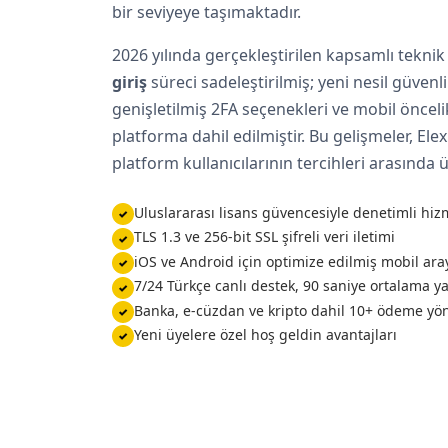
bir seviyeye taşımaktadır.
2026 yılında gerçekleştirilen kapsamlı tekni
giriş
süreci sadeleştirilmiş; yeni nesil güvenl
genişletilmiş 2FA seçenekleri ve mobil öncelik
platforma dahil edilmiştir. Bu gelişmeler, Elexb
platform kullanıcılarının tercihleri arasında üs
Uluslararası lisans güvencesiyle denetimli hiz
✓
TLS 1.3 ve 256-bit SSL şifreli veri iletimi
✓
iOS ve Android için optimize edilmiş mobil ara
✓
7/24 Türkçe canlı destek, 90 saniye ortalama ya
✓
Banka, e-cüzdan ve kripto dahil 10+ ödeme yö
✓
Yeni üyelere özel hoş geldin avantajları
✓