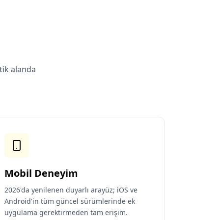
itik alanda
Mobil Deneyim
2026'da yenilenen duyarlı arayüz; iOS ve
Android'in tüm güncel sürümlerinde ek
uygulama gerektirmeden tam erişim.