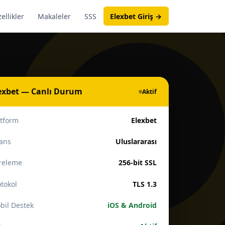
ellikler
Makaleler
SSS
Elexbet Giriş →
exbet — Canlı Durum
Aktif
atform
Elexbet
sans
Uluslararası
freleme
256-bit SSL
otokol
TLS 1.3
bil Destek
iOS & Android