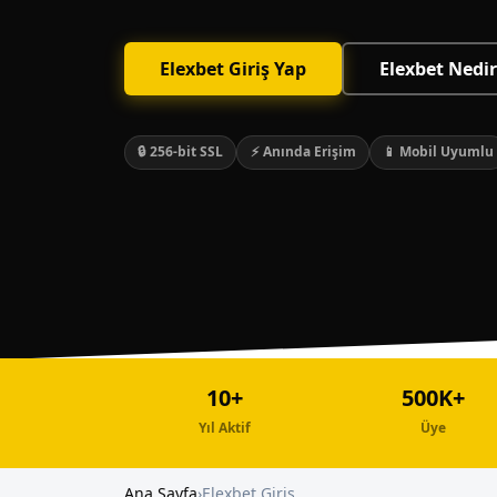
Elexbet Giriş Yap
Elexbet Nedir
🔒 256-bit SSL
⚡ Anında Erişim
📱 Mobil Uyumlu
10+
500K+
Yıl Aktif
Üye
Ana Sayfa
›
Elexbet Giriş