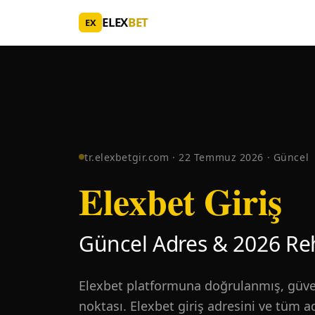
ELEX
BET
EX
tr.elexbetgir.com · 22 Temmuz 2026 · Güncel
Elexbet Giriş
Güncel Adres & 2026 Re
Elexbet platformuna doğrulanmış, güvenl
noktası. Elexbet giriş adresini ve tüm 