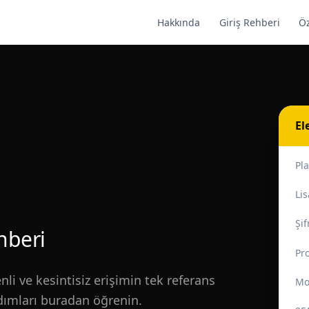
Hakkında
Giriş Rehberi
Öz
El
Pl
Li
Şi
hberi
Pr
i ve kesintisiz erişimin tek referans
Mo
adımları buradan öğrenin.