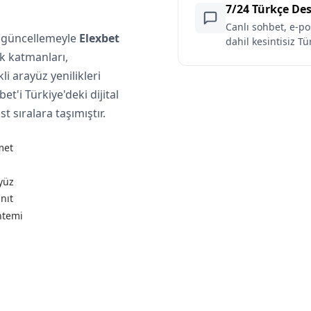
7/24 Türkçe De
Canlı sohbet, e-p
k güncellemeyle
Elexbet
dahil kesintisiz T
ik katmanları,
li arayüz yenilikleri
et'i Türkiye'deki dijital
t sıralara taşımıştır.
met
yüz
nıt
ntemi