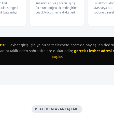
n URL
Kullanıcı adı ve şifrenizi giriş
İki faktörlü d
Kilit simgesi
formuna doğru biçimde girin;
SMS veya auth
nli bağlantıyı
büyük/küçük harfe dikkat edin.
kodunu girere
ısı:
Elexbet giriş için yalnızca tr.elexbetgir.com'da paylaşılan doğr
 adını taklit eden sahte sitelere dikkat edin;
gerçek Elexbet adresi d
başlar.
PLATFORM AVANTAJLARI