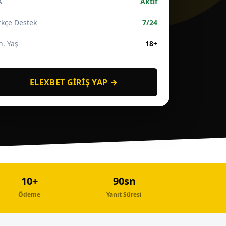
A
Aktif
rkçe Destek
7/24
n. Yaş
18+
ELEXBET GİRİŞ YAP →
10+
90sn
Ödeme
Yanıt Süresi