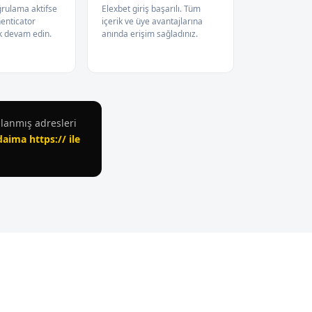
oğrulama aktifse
Elexbet giriş başarılı. Tüm
enticator
içerik ve üye avantajlarına
k devam edin.
anında erişim sağladınız.
ulanmış adresleri
aima https:// ile