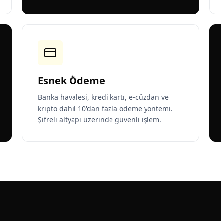
Esnek Ödeme
Banka havalesi, kredi kartı, e-cüzdan ve
kripto dahil 10'dan fazla ödeme yöntemi.
Şifreli altyapı üzerinde güvenli işlem.