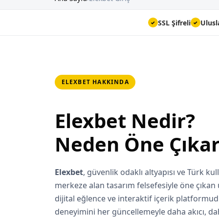
SSL Şifreli
Ulusl
✓
✓
ELEXBET HAKKINDA
Elexbet Nedir?
Neden Öne Çıkar
Elexbet
, güvenlik odaklı altyapısı ve Türk kull
merkeze alan tasarım felsefesiyle öne çıkan ul
dijital eğlence ve interaktif içerik platformud
deneyimini her güncellemeyle daha akıcı, dah