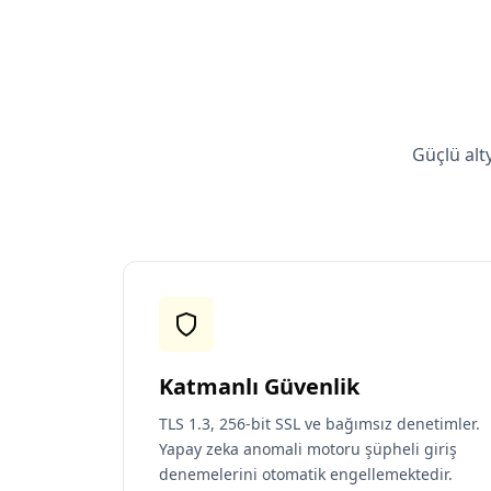
Güçlü alty
Katmanlı Güvenlik
TLS 1.3, 256-bit SSL ve bağımsız denetimler.
Yapay zeka anomali motoru şüpheli giriş
denemelerini otomatik engellemektedir.