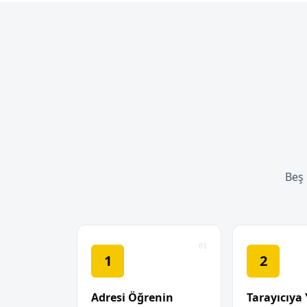
Beş 
1
2
Adresi Öğrenin
Tarayıcıya