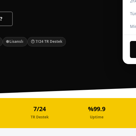
2F
Tü
?
Mi
🌐 Lisanslı
🕐 7/24 TR Destek
7/24
%99.9
TR Destek
Uptime