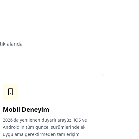
itik alanda
Mobil Deneyim
2026'da yenilenen duyarlı arayüz; iOS ve
Android'in tüm güncel sürümlerinde ek
uygulama gerektirmeden tam erişim.