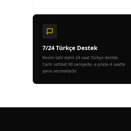
7/24 Türkçe Destek
Resmi tatil dahil 24 saat Türkçe destek.
Canlı sohbet 90 saniyede, e-posta 4 saatte
yanıt vermektedir.