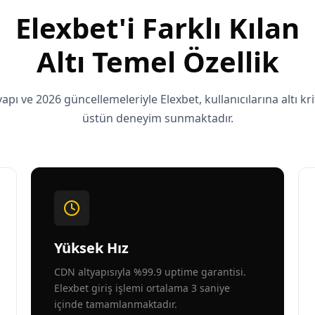
Elexbet'i Farklı Kılan
Altı Temel Özellik
apı ve 2026 güncellemeleriyle Elexbet, kullanıcılarına altı kr
üstün deneyim sunmaktadır.
Yüksek Hız
CDN altyapısıyla %99.9 uptime garantisi.
Elexbet giriş işlemi ortalama 3 saniye
içinde tamamlanmaktadır.