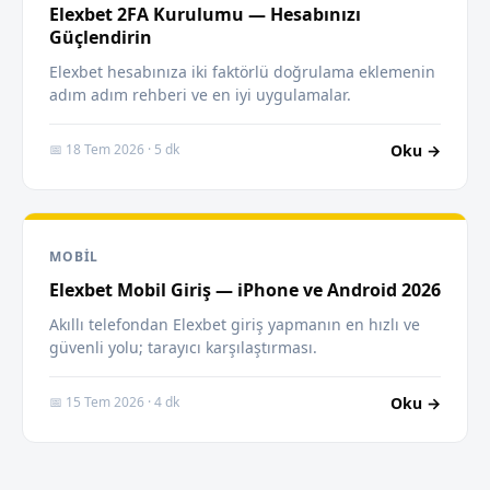
Elexbet 2FA Kurulumu — Hesabınızı
Güçlendirin
Elexbet hesabınıza iki faktörlü doğrulama eklemenin
adım adım rehberi ve en iyi uygulamalar.
Oku →
📅 18 Tem 2026 · 5 dk
MOBIL
Elexbet Mobil Giriş — iPhone ve Android 2026
Akıllı telefondan Elexbet giriş yapmanın en hızlı ve
güvenli yolu; tarayıcı karşılaştırması.
Oku →
📅 15 Tem 2026 · 4 dk