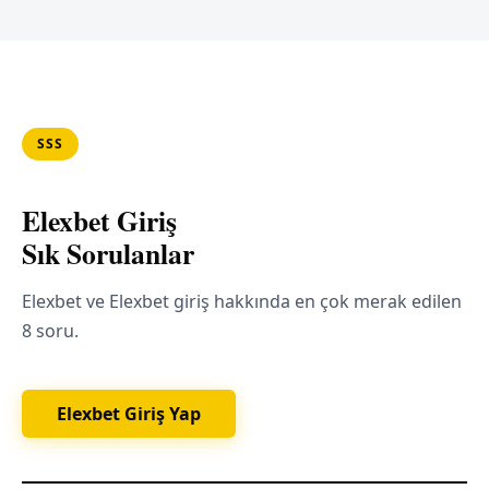
SSS
Elexbet Giriş
Sık Sorulanlar
Elexbet ve Elexbet giriş hakkında en çok merak edilen
8 soru.
Elexbet Giriş Yap