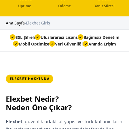
Uptime
Ödeme
Yanıt Süresi
Ana Sayfa
›
Elexbet Giriş
SSL Şifreli
Uluslararası Lisans
Bağımsız Denetim
✓
✓
✓
Mobil Optimize
Veri Güvenliği
Anında Erişim
✓
✓
✓
ELEXBET HAKKINDA
Elexbet Nedir?
Neden Öne Çıkar?
Elexbet
, güvenlik odaklı altyapısı ve Türk kullanıcıların