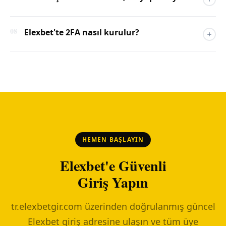
tüm özelliklere erişebilirsiniz.
adres üzerinden Kayıt Ol butonuna tıklayın, formu
doldurun ve e-posta veya SMS doğrulamasını
tamamlayın. Hesabınız hemen aktif olur ve hoş geldin
Elexbet giriş ekranındaki "Şifremi Unuttum"
08
Elexbet'te 2FA nasıl kurulur?
avantajlarına anında kavuşursunuz.
bağlantısına tıklayın. Üyelik e-posta adresinize
sıfırlama bağlantısı gönderilecektir. Bağlantı 15 dakika
geçerlidir. E-posta gelmezse spam klasörünüzü
Elexbet hesabınıza giriş yapın, sağ üstteki profil
kontrol edin; sorun devam ederse Elexbet canlı
menüsünden Güvenlik Ayarları'na gidin ve İki Faktörlü
desteğe başvurun.
Doğrulama seçeneğini aktif hale getirin. SMS veya
authenticator uygulama seçeneklerinden birini tercih
edin. SMS'e kıyasla authenticator uygulaması (Google,
Microsoft) SIM swap saldırılarına karşı çok daha
güvenlidir.
HEMEN BAŞLAYIN
Elexbet'e Güvenli
Giriş Yapın
tr.elexbetgir.com üzerinden doğrulanmış güncel
Elexbet giriş adresine ulaşın ve tüm üye