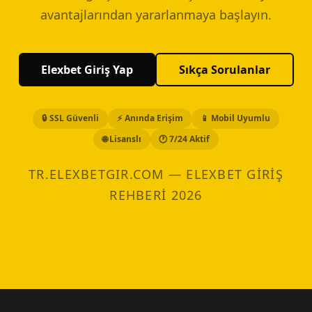
avantajlarından yararlanmaya başlayın.
Elexbet Giriş Yap
Sıkça Sorulanlar
🔒 SSL Güvenli
⚡ Anında Erişim
📱 Mobil Uyumlu
🌐 Lisanslı
🕐 7/24 Aktif
TR.ELEXBETGIR.COM — ELEXBET GİRİŞ
REHBERİ 2026