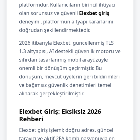
platformdur. Kullanıcıların birincil ihtiyacı
olan sorunsuz ve güvenli
Elexbet giriş
deneyimi, platformun altyapı kararlarını
doğrudan şekillendirmektedir.
2026 itibarıyla Elexbet, güncellenmiş TLS
1.3 altyapısı, AI destekli güvenlik motoru ve
sıfırdan tasarlanmış mobil arayüzüyle
önemli bir dönüşüm geçirmiştir. Bu
dönüşüm, mevcut üyelerin geri bildirimleri
ve bağımsız güvenlik denetimleri temel
alınarak gerçekleştirilmiştir.
Elexbet Giriş: Eksiksiz 2026
Rehberi
Elexbet giriş işlemi; doğru adres, güncel
tarayıcı ve aktif 2FA kombinasyonuyla en