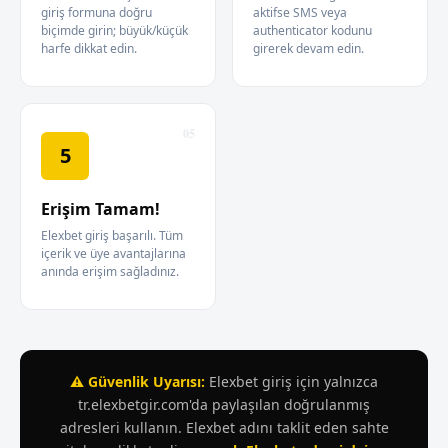
giriş formuna doğru
aktifse SMS veya
biçimde girin; büyük/küçük
authenticator kodunu
harfe dikkat edin.
girerek devam edin.
5
Erişim Tamam!
Elexbet giriş başarılı. Tüm
içerik ve üye avantajlarına
anında erişim sağladınız.
⚠ Güvenlik Uyarısı:
Elexbet giriş için yalnızca
tr.elexbetgir.com'da paylaşılan doğrulanmış
adresleri kullanın. Elexbet adını taklit eden sahte