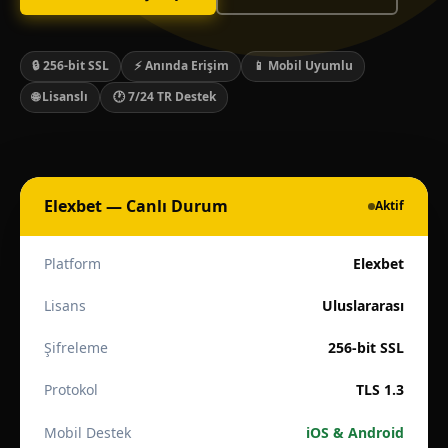
🔒 256-bit SSL
⚡ Anında Erişim
📱 Mobil Uyumlu
🌐 Lisanslı
🕐 7/24 TR Destek
Elexbet — Canlı Durum
Aktif
Platform
Elexbet
Lisans
Uluslararası
Şifreleme
256-bit SSL
Protokol
TLS 1.3
Mobil Destek
iOS & Android