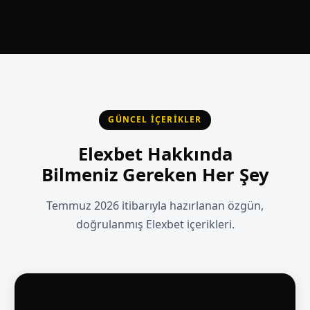
GÜNCEL İÇERIKLER
Elexbet Hakkında
Bilmeniz Gereken Her Şey
Temmuz 2026 itibarıyla hazırlanan özgün,
doğrulanmış Elexbet içerikleri.