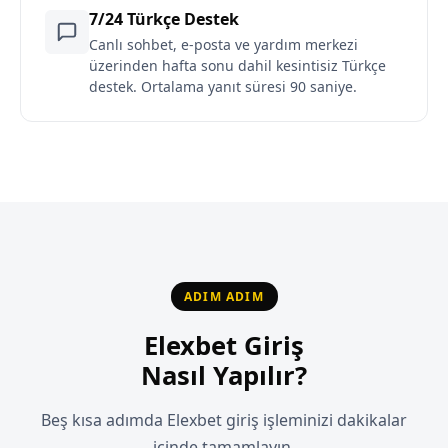
7/24 Türkçe Destek
Canlı sohbet, e-posta ve yardım merkezi
üzerinden hafta sonu dahil kesintisiz Türkçe
destek. Ortalama yanıt süresi 90 saniye.
ADIM ADIM
Elexbet Giriş
Nasıl Yapılır?
Beş kısa adımda Elexbet giriş işleminizi dakikalar
içinde tamamlayın.