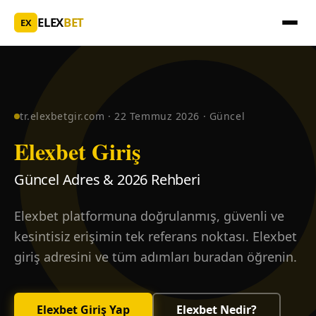
ELEX
BET
EX
tr.elexbetgir.com · 22 Temmuz 2026 · Güncel
Elexbet Giriş
Güncel Adres & 2026 Rehberi
Elexbet platformuna doğrulanmış, güvenli ve
kesintisiz erişimin tek referans noktası. Elexbet
giriş adresini ve tüm adımları buradan öğrenin.
Elexbet Giriş Yap
Elexbet Nedir?