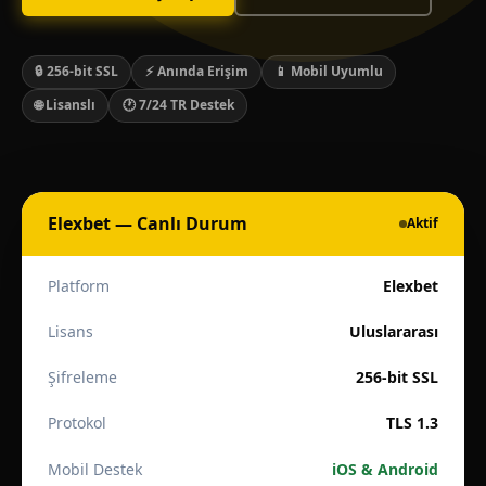
🔒 256-bit SSL
⚡ Anında Erişim
📱 Mobil Uyumlu
🌐 Lisanslı
🕐 7/24 TR Destek
Elexbet — Canlı Durum
Aktif
Platform
Elexbet
Lisans
Uluslararası
Şifreleme
256-bit SSL
Protokol
TLS 1.3
Mobil Destek
iOS & Android