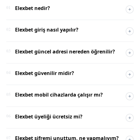
01
Elexbet nedir?
Elexbet, uluslararası lisans kapsamında faaliyet
02
Elexbet giriş nasıl yapılır?
gösteren, Türk kullanıcılara tam Türkçe arayüz ve 7/24
destek sunan dijital eğlence ve interaktif içerik
platformudur. Güvenlik odaklı altyapısı ve kesintisiz
tr.elexbetgir.com üzerinden doğrulanmış güncel
03
Elexbet güncel adresi nereden öğrenilir?
erişim altyapısıyla kullanıcı memnuniyetini öncelikli
Elexbet giriş adresini edinin. Adresi tarayıcınıza
hedef olarak benimseyen Elexbet, yıllar içinde güçlü
doğrudan yazın; URL'de kilit simgesi ve "https://"
bir üye tabanı oluşturmuştur.
olduğunu doğrulayın. Kullanıcı adı ve şifrenizi giriş
Elexbet güncel giriş adresi için tr.elexbetgir.com
04
Elexbet güvenilir midir?
formuna girin, Giriş butonuna tıklayın. 2FA aktifse
sayfasını düzenli olarak takip edin. Adres değişiklikleri
SMS ya da authenticator kodunuzu da girerek işlemi
anlık olarak güncellenmektedir. Arama motorlarından
tamamlayın.
ulaşılan sonuçlar her zaman resmi adres
Evet. Elexbet, uluslararası lisans çerçevesinde faaliyet
05
Elexbet mobil cihazlarda çalışır mı?
olmayabileceğinden, doğrulama için bu sayfayı
göstermekte olup bağımsız güvenlik denetimlerinden
kullanın ve adresi tarayıcınızda yer imi olarak
geçmektedir. 256-bit SSL şifreleme, TLS 1.3 protokolü
kaydedin.
ve yapay zeka destekli anomali tespiti, platformun
Evet. Elexbet'in 2026'da yenilenen duyarlı (responsive)
06
Elexbet üyeliği ücretsiz mi?
güvenlik standartlarını yüksek tutmaktadır.
arayüzü iOS ve Android'in tüm güncel sürümlerinde
sorunsuz çalışmaktadır. Ek uygulama indirmeye gerek
kalmadan mobil tarayıcıdan Elexbet giriş yapabilir,
Evet, Elexbet üyeliği tamamen ücretsizdir. Güncel
07
Elexbet şifremi unuttum, ne yapmalıyım?