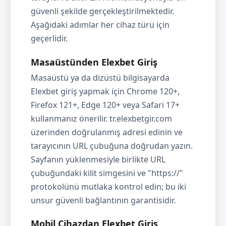
güvenli şekilde gerçekleştirilmektedir.
Aşağıdaki adımlar her cihaz türü için
geçerlidir.
Masaüstünden Elexbet Giriş
Masaüstü ya da dizüstü bilgisayarda
Elexbet giriş yapmak için Chrome 120+,
Firefox 121+, Edge 120+ veya Safari 17+
kullanmanız önerilir. tr.elexbetgir.com
üzerinden doğrulanmış adresi edinin ve
tarayıcının URL çubuğuna doğrudan yazın.
Sayfanın yüklenmesiyle birlikte URL
çubuğundaki kilit simgesini ve "https://"
protokolünü mutlaka kontrol edin; bu iki
unsur güvenli bağlantının garantisidir.
Mobil Cihazdan Elexbet Giriş