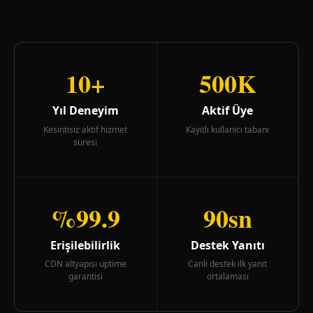
10+
500K
Yıl Deneyim
Aktif Üye
Kesintisiz aktif hizmet
Kayıtlı kullanıcı tabanı
süresi
%99.9
90sn
Erişilebilirlik
Destek Yanıtı
CDN altyapısı uptime
Canlı destek ilk yanıt
garantisi
ortalaması