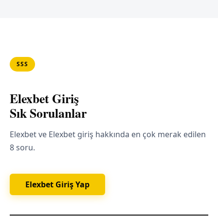
SSS
Elexbet Giriş
Sık Sorulanlar
Elexbet ve Elexbet giriş hakkında en çok merak edilen
8 soru.
Elexbet Giriş Yap