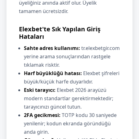
üyeliğiniz anında aktif olur. Üyelik
tamamen ücretsizdir.
Elexbet'te Sık Yapılan Giriş
Hataları
Sahte adres kullanımı:
tr.elexbetgir.com
yerine arama sonuçlarından rastgele
tıklamak risktir.
Harf büyüklüğü hatası:
Elexbet şifreleri
büyük/küçük harfe duyarlıdır.
Eski tarayıcı:
Elexbet 2026 arayüzü
modern standartlar gerektirmektedir;
tarayıcınızı güncel tutun.
2FA gecikmesi:
TOTP kodu 30 saniyede
yenilenir; kodun ekranda göründüğü
anda girin.