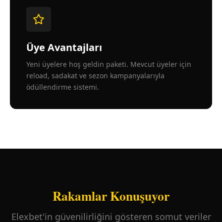
Üye Avantajları
Yeni üyelere hoş geldin paketi. Mevcut üyeler için
reload, sadakat ve sezon kampanyalarıyla
ödüllendirme sistemi.
Rakamlar Konuşuyor
Elexbet'in güvenilirliğini gösteren somut veriler