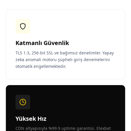
Katmanlı Güvenlik
TLS 1.3, 256-bit SSL ve bağımsız denetimler. Yapay
zeka anomali motoru şüpheli giriş denemelerini
otomatik engellemektedir.
Yüksek Hız
CDN altyapısıyla %99.9 uptime garantisi. Elexbet