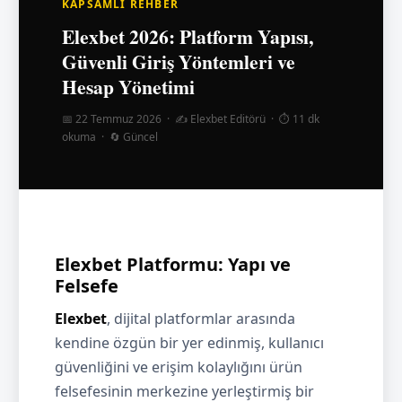
KAPSAMLI REHBER
Elexbet 2026: Platform Yapısı,
Güvenli Giriş Yöntemleri ve
Hesap Yönetimi
📅 22 Temmuz 2026 · ✍ Elexbet Editörü · ⏱ 11 dk
okuma · 🔄 Güncel
Elexbet Platformu: Yapı ve
Felsefe
Elexbet
, dijital platformlar arasında
kendine özgün bir yer edinmiş, kullanıcı
güvenliğini ve erişim kolaylığını ürün
felsefesinin merkezine yerleştirmiş bir