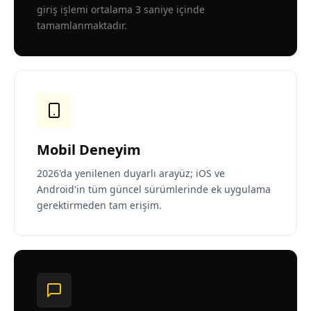
giriş işlemi ortalama 3 saniye içinde
tamamlanmaktadır.
Mobil Deneyim
2026'da yenilenen duyarlı arayüz; iOS ve
Android'in tüm güncel sürümlerinde ek uygulama
gerektirmeden tam erişim.