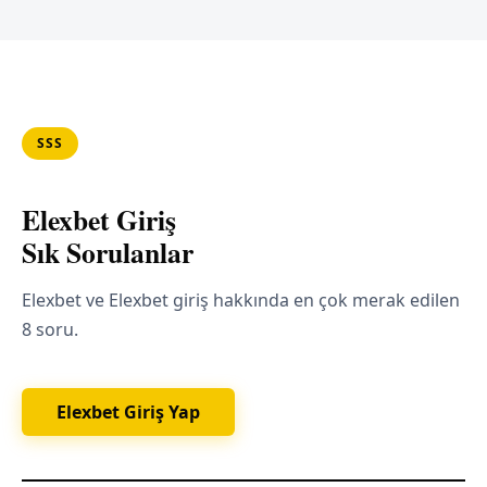
SSS
Elexbet Giriş
Sık Sorulanlar
Elexbet ve Elexbet giriş hakkında en çok merak edilen
8 soru.
Elexbet Giriş Yap