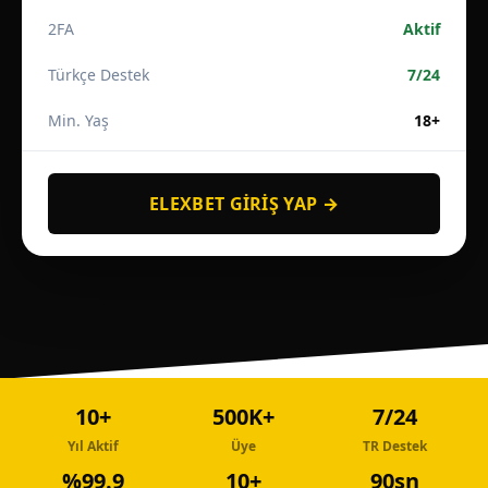
2FA
Aktif
Türkçe Destek
7/24
Min. Yaş
18+
ELEXBET GİRİŞ YAP →
10+
500K+
7/24
Yıl Aktif
Üye
TR Destek
%99.9
10+
90sn