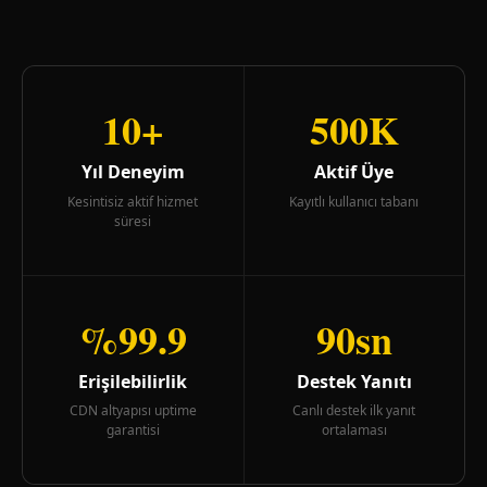
10+
500K
Yıl Deneyim
Aktif Üye
Kesintisiz aktif hizmet
Kayıtlı kullanıcı tabanı
süresi
%99.9
90sn
Erişilebilirlik
Destek Yanıtı
CDN altyapısı uptime
Canlı destek ilk yanıt
garantisi
ortalaması