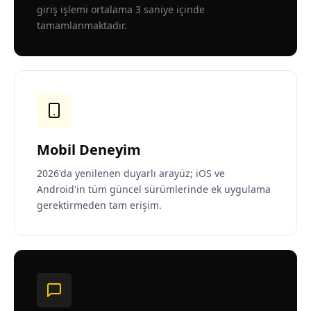
giriş işlemi ortalama 3 saniye içinde
tamamlanmaktadır.
Mobil Deneyim
2026'da yenilenen duyarlı arayüz; iOS ve
Android'in tüm güncel sürümlerinde ek uygulama
gerektirmeden tam erişim.