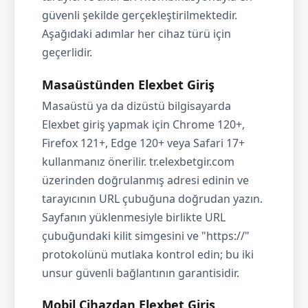
güvenli şekilde gerçekleştirilmektedir.
Aşağıdaki adımlar her cihaz türü için
geçerlidir.
Masaüstünden Elexbet Giriş
Masaüstü ya da dizüstü bilgisayarda
Elexbet giriş yapmak için Chrome 120+,
Firefox 121+, Edge 120+ veya Safari 17+
kullanmanız önerilir. tr.elexbetgir.com
üzerinden doğrulanmış adresi edinin ve
tarayıcının URL çubuğuna doğrudan yazın.
Sayfanın yüklenmesiyle birlikte URL
çubuğundaki kilit simgesini ve "https://"
protokolünü mutlaka kontrol edin; bu iki
unsur güvenli bağlantının garantisidir.
Mobil Cihazdan Elexbet Giriş