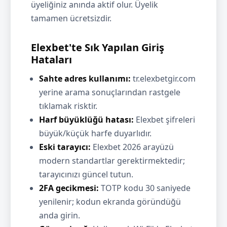
üyeliğiniz anında aktif olur. Üyelik
tamamen ücretsizdir.
Elexbet'te Sık Yapılan Giriş
Hataları
Sahte adres kullanımı:
tr.elexbetgir.com
yerine arama sonuçlarından rastgele
tıklamak risktir.
Harf büyüklüğü hatası:
Elexbet şifreleri
büyük/küçük harfe duyarlıdır.
Eski tarayıcı:
Elexbet 2026 arayüzü
modern standartlar gerektirmektedir;
tarayıcınızı güncel tutun.
2FA gecikmesi:
TOTP kodu 30 saniyede
yenilenir; kodun ekranda göründüğü
anda girin.