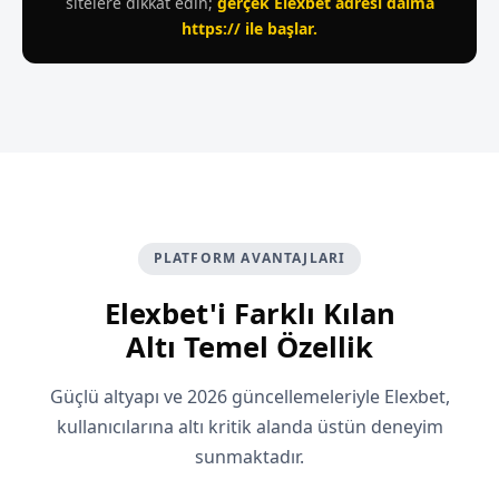
sitelere dikkat edin;
gerçek Elexbet adresi daima
https:// ile başlar.
PLATFORM AVANTAJLARI
Elexbet'i Farklı Kılan
Altı Temel Özellik
Güçlü altyapı ve 2026 güncellemeleriyle Elexbet,
kullanıcılarına altı kritik alanda üstün deneyim
sunmaktadır.