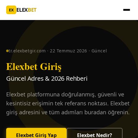
ELEX
BET
EX
tr.elexbetgir.com · 22 Temmuz 2026 · Güncel
Elexbet Giriş
Güncel Adres & 2026 Rehberi
Elexbet platformuna doğrulanmış, güvenli ve
kesintisiz erişimin tek referans noktası. Elexbet
giriş adresini ve tüm adımları buradan öğrenin.
Elexbet Giriş Yap
Elexbet Nedir?