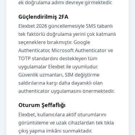
ek doğrulama adımı devreye girmektedir.
Güçlendirilmiş 2FA
Elexbet 2026 güncellemesiyle SMS tabanlı
tek faktörlü doğrulama yerini çok katmanlı
seçeneklere bırakmıştır. Google
Authenticator, Microsoft Authenticator ve
TOTP standardını destekleyen tüm
uygulamalar Elexbet ile uyumludur.
Güvenlik uzmanları, SIM değiştirme
saldırılarına karşı daha dayanıklı olan
authenticator uygulamasını önermektedir.
Oturum Şeffaflığı
Elexbet, kullanıcılara aktif oturumlarını
görüntüleme ve uzak cihazlardan tek tıkla
çıkış yapma imkânı sunmaktadır.