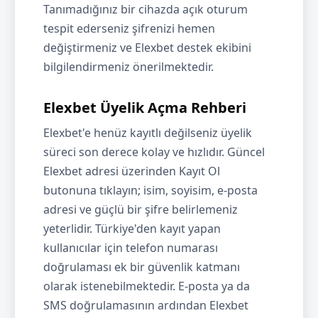
Tanımadığınız bir cihazda açık oturum
tespit ederseniz şifrenizi hemen
değiştirmeniz ve Elexbet destek ekibini
bilgilendirmeniz önerilmektedir.
Elexbet Üyelik Açma Rehberi
Elexbet'e henüz kayıtlı değilseniz üyelik
süreci son derece kolay ve hızlıdır. Güncel
Elexbet adresi üzerinden Kayıt Ol
butonuna tıklayın; isim, soyisim, e-posta
adresi ve güçlü bir şifre belirlemeniz
yeterlidir. Türkiye'den kayıt yapan
kullanıcılar için telefon numarası
doğrulaması ek bir güvenlik katmanı
olarak istenebilmektedir. E-posta ya da
SMS doğrulamasının ardından Elexbet