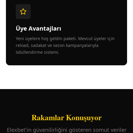
Üye Avantajları
Yeni üyelere hoş geldin paketi. Mevcut üyeler için
reload, sadakat ve sezon kampanyalarıyla
ödüllendirme sistemi.
Rakamlar Konuşuyor
Elexbet'in güvenilirliğini gösteren somut veriler