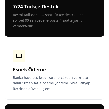
7/24 Türkçe Destek
Resmi tatil dahil 24 saat Türkçe destek. Canlı
sohbet 90 saniyede, e-posta 4 saatte yanıt
vermektedir.
Esnek Ödeme
Banka havalesi, kredi kartı, e-cüzdan ve kripto
dahil 10'dan fazla ödeme yöntemi. Şifreli altyapı
üzerinde güvenli işlem.