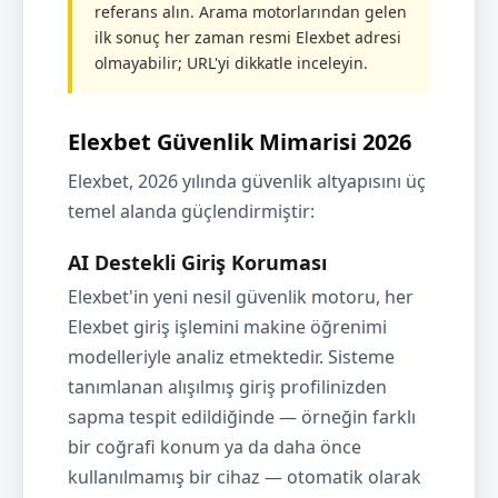
referans alın. Arama motorlarından gelen
ilk sonuç her zaman resmi Elexbet adresi
olmayabilir; URL'yi dikkatle inceleyin.
Elexbet Güvenlik Mimarisi 2026
Elexbet, 2026 yılında güvenlik altyapısını üç
temel alanda güçlendirmiştir:
AI Destekli Giriş Koruması
Elexbet'in yeni nesil güvenlik motoru, her
Elexbet giriş işlemini makine öğrenimi
modelleriyle analiz etmektedir. Sisteme
tanımlanan alışılmış giriş profilinizden
sapma tespit edildiğinde — örneğin farklı
bir coğrafi konum ya da daha önce
kullanılmamış bir cihaz — otomatik olarak