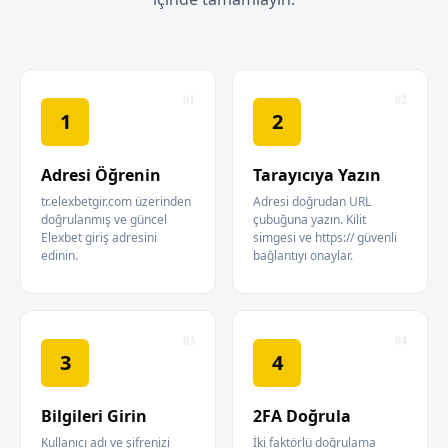
1
2
Adresi Öğrenin
Tarayıcıya Yazın
tr.elexbetgir.com üzerinden
Adresi doğrudan URL
doğrulanmış ve güncel
çubuğuna yazın. Kilit
Elexbet giriş adresini
simgesi ve https:// güvenli
edinin.
bağlantıyı onaylar.
3
4
Bilgileri Girin
2FA Doğrula
Kullanıcı adı ve şifrenizi
İki faktörlü doğrulama