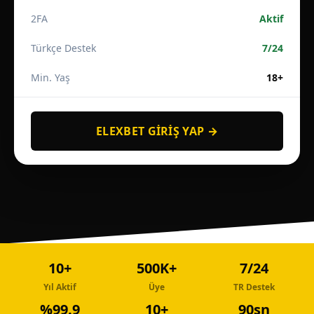
2FA
Aktif
Türkçe Destek
7/24
Min. Yaş
18+
ELEXBET GİRİŞ YAP →
10+
500K+
7/24
Yıl Aktif
Üye
TR Destek
%99.9
10+
90sn