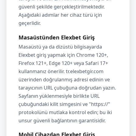
güvenli şekilde gerçekleştirilmektedir.
Aşağıdaki adımlar her cihaz türü için
geçerlidir.
Masaüstünden Elexbet Giriş
Masaüstü ya da dizüstü bilgisayarda
Elexbet giriş yapmak için Chrome 120+,
Firefox 121+, Edge 120+ veya Safari 17+
kullanmanız önerilir. tr.elexbetgir.com
üzerinden doğrulanmış adresi edinin ve
tarayıcının URL çubuğuna doğrudan yazın.
Sayfanın yüklenmesiyle birlikte URL
çubuğundaki kilit simgesini ve "https://"
protokolünü mutlaka kontrol edin; bu iki
unsur güvenli bağlantının garantisidir.
Mobil Cihazdan Elexbet Giriş