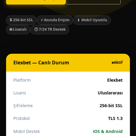
🔒 256-bit SSL
⚡ Anında Erişim
📱 Mobil Uyumlu
🌐 Lisanslı
🕐 7/24 TR Destek
Elexbet — Canlı Durum
Aktif
Platform
Elexbet
Lisans
Uluslararası
Şifreleme
256-bit SSL
Protokol
TLS 1.3
Mobil Destek
iOS & Android