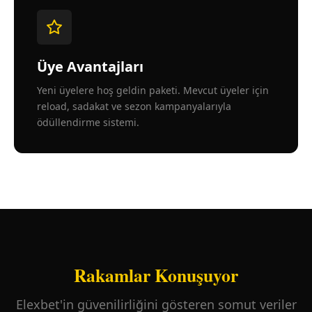
Üye Avantajları
Yeni üyelere hoş geldin paketi. Mevcut üyeler için
reload, sadakat ve sezon kampanyalarıyla
ödüllendirme sistemi.
Rakamlar Konuşuyor
Elexbet'in güvenilirliğini gösteren somut veriler