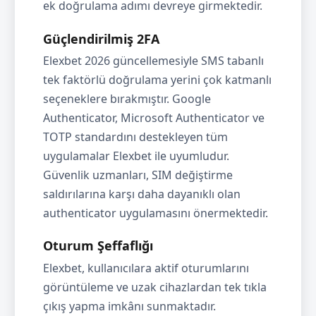
ek doğrulama adımı devreye girmektedir.
Güçlendirilmiş 2FA
Elexbet 2026 güncellemesiyle SMS tabanlı
tek faktörlü doğrulama yerini çok katmanlı
seçeneklere bırakmıştır. Google
Authenticator, Microsoft Authenticator ve
TOTP standardını destekleyen tüm
uygulamalar Elexbet ile uyumludur.
Güvenlik uzmanları, SIM değiştirme
saldırılarına karşı daha dayanıklı olan
authenticator uygulamasını önermektedir.
Oturum Şeffaflığı
Elexbet, kullanıcılara aktif oturumlarını
görüntüleme ve uzak cihazlardan tek tıkla
çıkış yapma imkânı sunmaktadır.