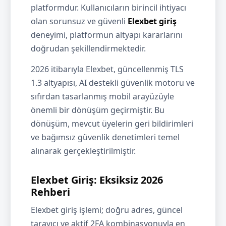
platformdur. Kullanıcıların birincil ihtiyacı
olan sorunsuz ve güvenli
Elexbet giriş
deneyimi, platformun altyapı kararlarını
doğrudan şekillendirmektedir.
2026 itibarıyla Elexbet, güncellenmiş TLS
1.3 altyapısı, AI destekli güvenlik motoru ve
sıfırdan tasarlanmış mobil arayüzüyle
önemli bir dönüşüm geçirmiştir. Bu
dönüşüm, mevcut üyelerin geri bildirimleri
ve bağımsız güvenlik denetimleri temel
alınarak gerçekleştirilmiştir.
Elexbet Giriş: Eksiksiz 2026
Rehberi
Elexbet giriş işlemi; doğru adres, güncel
tarayıcı ve aktif 2FA kombinasyonuyla en