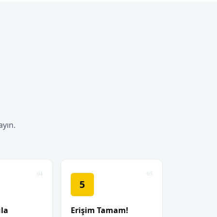
ayın.
5
la
Erişim Tamam!