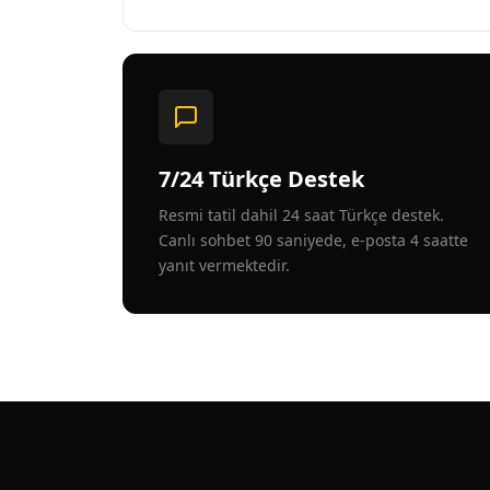
7/24 Türkçe Destek
Resmi tatil dahil 24 saat Türkçe destek.
Canlı sohbet 90 saniyede, e-posta 4 saatte
yanıt vermektedir.