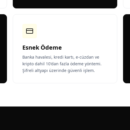
Esnek Ödeme
Banka havalesi, kredi kartı, e-cüzdan ve
kripto dahil 10'dan fazla ödeme yöntemi.
Şifreli altyapı üzerinde güvenli işlem.