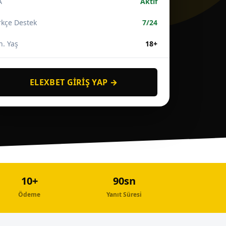
A
Aktif
rkçe Destek
7/24
n. Yaş
18+
ELEXBET GİRİŞ YAP →
10+
90sn
Ödeme
Yanıt Süresi