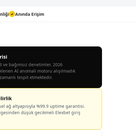
nliği
Anında Erişim
✓
isi
.3 ve bağımsız denetimler. 2026
klenen AI anomali motoru alışılmadık
 zamanlı tespit etmektedir.
lirlik
el ağ altyapısıyla %99.9 uptime garantisi.
lgesinden düşük gecikmeli Elexbet giriş