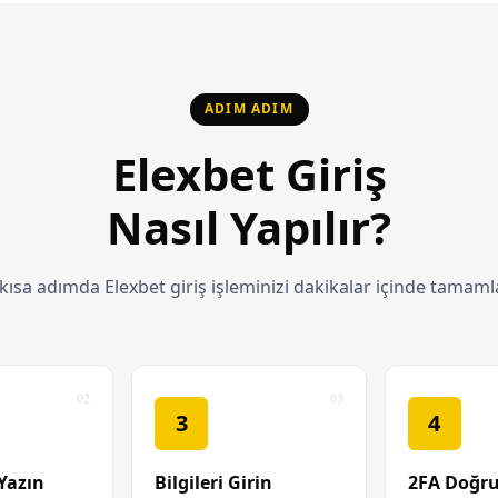
ADIM ADIM
Elexbet Giriş
Nasıl Yapılır?
kısa adımda Elexbet giriş işleminizi dakikalar içinde tamaml
3
4
 Yazın
Bilgileri Girin
2FA Doğru