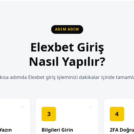
ADIM ADIM
Elexbet Giriş
Nasıl Yapılır?
kısa adımda Elexbet giriş işleminizi dakikalar içinde tamaml
3
4
 Yazın
Bilgileri Girin
2FA Doğru