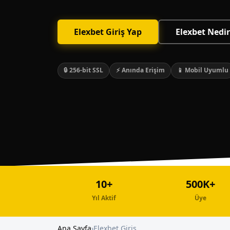
Elexbet Giriş Yap
Elexbet Nedir
🔒 256-bit SSL
⚡ Anında Erişim
📱 Mobil Uyumlu
10+
500K+
Yıl Aktif
Üye
Ana Sayfa
›
Elexbet Giriş