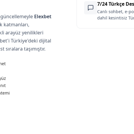
7/24 Türkçe De
Canlı sohbet, e-p
k güncellemeyle
Elexbet
dahil kesintisiz T
ik katmanları,
li arayüz yenilikleri
et'i Türkiye'deki dijital
t sıralara taşımıştır.
met
yüz
nıt
ntemi