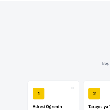
Beş 
1
2
Adresi Öğrenin
Tarayıcıya