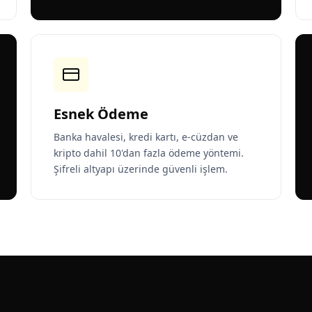
Esnek Ödeme
Banka havalesi, kredi kartı, e-cüzdan ve
kripto dahil 10'dan fazla ödeme yöntemi.
Şifreli altyapı üzerinde güvenli işlem.