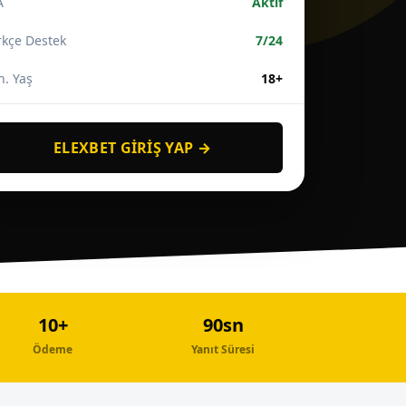
A
Aktif
rkçe Destek
7/24
n. Yaş
18+
ELEXBET GİRİŞ YAP →
10+
90sn
Ödeme
Yanıt Süresi