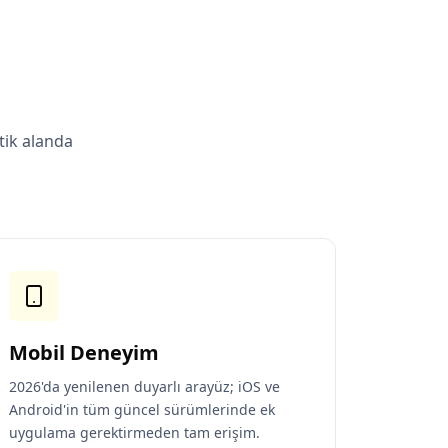
itik alanda
Mobil Deneyim
2026'da yenilenen duyarlı arayüz; iOS ve
Android'in tüm güncel sürümlerinde ek
uygulama gerektirmeden tam erişim.