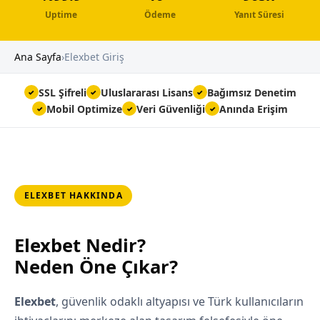
Uptime
Ödeme
Yanıt Süresi
Ana Sayfa
›
Elexbet Giriş
SSL Şifreli
Uluslararası Lisans
Bağımsız Denetim
✓
✓
✓
Mobil Optimize
Veri Güvenliği
Anında Erişim
✓
✓
✓
ELEXBET HAKKINDA
Elexbet Nedir?
Neden Öne Çıkar?
Elexbet
, güvenlik odaklı altyapısı ve Türk kullanıcıların