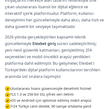
ihtiyaçlarını merkeze alan tasarım felsefesiyle öne
çıkan uluslararası lisanslı bir dijital eğlence ve
interaktif içerik platformudur. Platform, kullanıcı
deneyimini her güncellemeyle daha akıcı, daha hızlı ve
daha güvenli bir seviyeye taşımaktadır.
2026 yılında gerçekleştirilen kapsamlı teknik
güncellemeyle
Elexbet giriş
süreci sadeleştirilmiş;
yeni nesil güvenlik katmanları, genişletilmiş 2FA
seçenekleri ve mobil öncelikli arayüz yenilikleri
platforma dahil edilmiştir. Bu gelişmeler, Elexbet'i
Türkiye'deki dijital platform kullanıcılarının tercihleri
arasında üst sıralara taşımıştır.
Uluslararası lisans güvencesiyle denetimli hizmet
✓
TLS 1.3 ve 256-bit SSL şifreli veri iletimi
✓
iOS ve Android için optimize edilmiş mobil arayüz
✓
7/24 Türkçe canlı destek, 90 saniye ortalama yanıt
✓