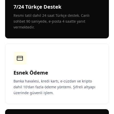
7/24 Türkçe Destek
Resmi tatil dahil 24 saat Türkçe destek. Canlı
sohbet 90 saniyede, e-posta 4 saatte yanıt
vermektedir.
Esnek Ödeme
Banka havalesi, kredi kartı, e-cüzdan ve kripto
dahil 10'dan fazla ödeme yöntemi. Şifreli altyapı
üzerinde güvenli işlem.