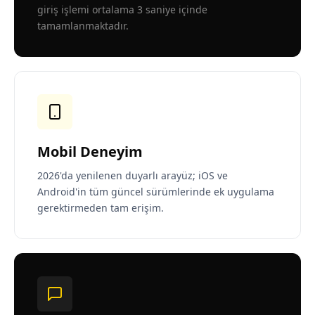
giriş işlemi ortalama 3 saniye içinde
tamamlanmaktadır.
Mobil Deneyim
2026'da yenilenen duyarlı arayüz; iOS ve
Android'in tüm güncel sürümlerinde ek uygulama
gerektirmeden tam erişim.