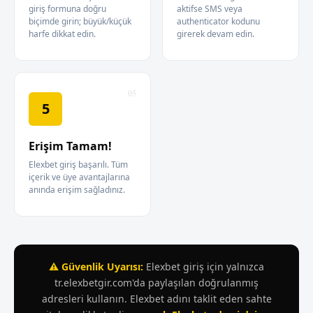
giriş formuna doğru
aktifse SMS veya
biçimde girin; büyük/küçük
authenticator kodunu
harfe dikkat edin.
girerek devam edin.
5
Erişim Tamam!
Elexbet giriş başarılı. Tüm
içerik ve üye avantajlarına
anında erişim sağladınız.
⚠ Güvenlik Uyarısı:
Elexbet giriş için yalnızca
tr.elexbetgir.com'da paylaşılan doğrulanmış
adresleri kullanın. Elexbet adını taklit eden sahte