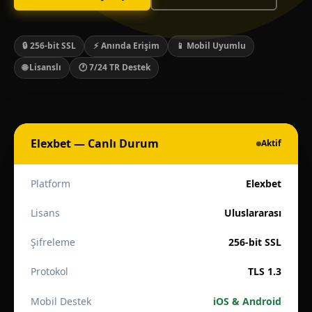
🔒 256-bit SSL
⚡ Anında Erişim
📱 Mobil Uyumlu
🌐 Lisanslı
🕐 7/24 TR Destek
Elexbet — Canlı Durum
Aktif
Platform
Elexbet
Lisans
Uluslararası
Şifreleme
256-bit SSL
Protokol
TLS 1.3
Mobil Destek
iOS & Android