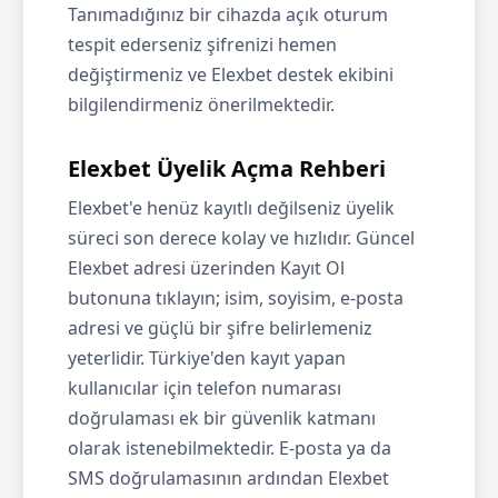
Tanımadığınız bir cihazda açık oturum
tespit ederseniz şifrenizi hemen
değiştirmeniz ve Elexbet destek ekibini
bilgilendirmeniz önerilmektedir.
Elexbet Üyelik Açma Rehberi
Elexbet'e henüz kayıtlı değilseniz üyelik
süreci son derece kolay ve hızlıdır. Güncel
Elexbet adresi üzerinden Kayıt Ol
butonuna tıklayın; isim, soyisim, e-posta
adresi ve güçlü bir şifre belirlemeniz
yeterlidir. Türkiye'den kayıt yapan
kullanıcılar için telefon numarası
doğrulaması ek bir güvenlik katmanı
olarak istenebilmektedir. E-posta ya da
SMS doğrulamasının ardından Elexbet