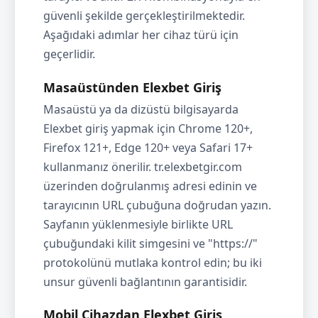
güvenli şekilde gerçekleştirilmektedir.
Aşağıdaki adımlar her cihaz türü için
geçerlidir.
Masaüstünden Elexbet Giriş
Masaüstü ya da dizüstü bilgisayarda
Elexbet giriş yapmak için Chrome 120+,
Firefox 121+, Edge 120+ veya Safari 17+
kullanmanız önerilir. tr.elexbetgir.com
üzerinden doğrulanmış adresi edinin ve
tarayıcının URL çubuğuna doğrudan yazın.
Sayfanın yüklenmesiyle birlikte URL
çubuğundaki kilit simgesini ve "https://"
protokolünü mutlaka kontrol edin; bu iki
unsur güvenli bağlantının garantisidir.
Mobil Cihazdan Elexbet Giriş