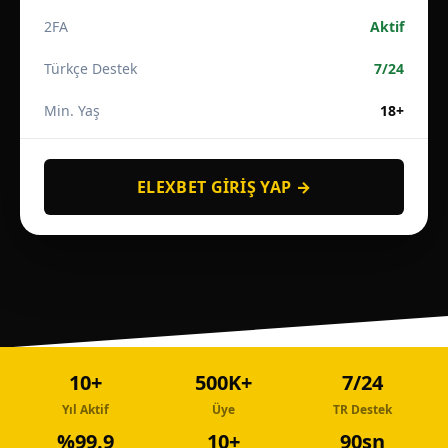
2FA
Aktif
Türkçe Destek
7/24
Min. Yaş
18+
ELEXBET GİRİŞ YAP →
10+
500K+
7/24
Yıl Aktif
Üye
TR Destek
%99.9
10+
90sn