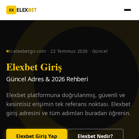
ELEX
BET
EX
tr.elexbetgir.com · 22 Temmuz 2026 · Güncel
Elexbet Giriş
Güncel Adres & 2026 Rehberi
Elexbet platformuna doğrulanmış, güvenli ve
kesintisiz erişimin tek referans noktası. Elexbet
giriş adresini ve tüm adımları buradan öğrenin.
Elexbet Giriş Yap
Elexbet Nedir?