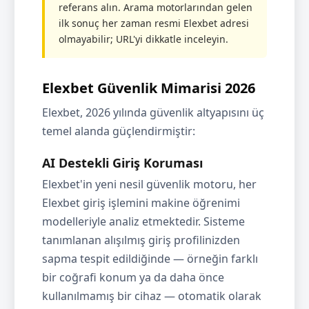
referans alın. Arama motorlarından gelen
ilk sonuç her zaman resmi Elexbet adresi
olmayabilir; URL'yi dikkatle inceleyin.
Elexbet Güvenlik Mimarisi 2026
Elexbet, 2026 yılında güvenlik altyapısını üç
temel alanda güçlendirmiştir:
AI Destekli Giriş Koruması
Elexbet'in yeni nesil güvenlik motoru, her
Elexbet giriş işlemini makine öğrenimi
modelleriyle analiz etmektedir. Sisteme
tanımlanan alışılmış giriş profilinizden
sapma tespit edildiğinde — örneğin farklı
bir coğrafi konum ya da daha önce
kullanılmamış bir cihaz — otomatik olarak