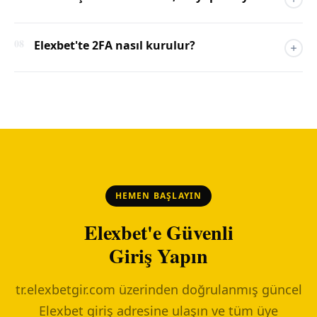
tüm özelliklere erişebilirsiniz.
adres üzerinden Kayıt Ol butonuna tıklayın, formu
doldurun ve e-posta veya SMS doğrulamasını
tamamlayın. Hesabınız hemen aktif olur ve hoş geldin
Elexbet giriş ekranındaki "Şifremi Unuttum"
08
Elexbet'te 2FA nasıl kurulur?
avantajlarına anında kavuşursunuz.
bağlantısına tıklayın. Üyelik e-posta adresinize
sıfırlama bağlantısı gönderilecektir. Bağlantı 15 dakika
geçerlidir. E-posta gelmezse spam klasörünüzü
Elexbet hesabınıza giriş yapın, sağ üstteki profil
kontrol edin; sorun devam ederse Elexbet canlı
menüsünden Güvenlik Ayarları'na gidin ve İki Faktörlü
desteğe başvurun.
Doğrulama seçeneğini aktif hale getirin. SMS veya
authenticator uygulama seçeneklerinden birini tercih
edin. SMS'e kıyasla authenticator uygulaması (Google,
Microsoft) SIM swap saldırılarına karşı çok daha
güvenlidir.
HEMEN BAŞLAYIN
Elexbet'e Güvenli
Giriş Yapın
tr.elexbetgir.com üzerinden doğrulanmış güncel
Elexbet giriş adresine ulaşın ve tüm üye