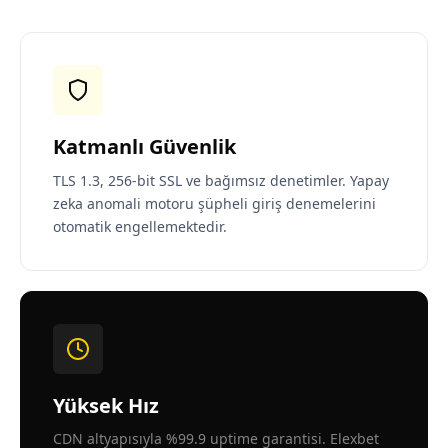
Katmanlı Güvenlik
TLS 1.3, 256-bit SSL ve bağımsız denetimler. Yapay
zeka anomali motoru şüpheli giriş denemelerini
otomatik engellemektedir.
Yüksek Hız
CDN altyapısıyla %99.9 uptime garantisi. Elexbet