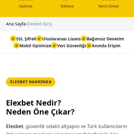
Uptime
Ödeme
Yanıt Süresi
Ana Sayfa
›
Elexbet Giriş
SSL Şifreli
Uluslararası Lisans
Bağımsız Denetim
✓
✓
✓
Mobil Optimize
Veri Güvenliği
Anında Erişim
✓
✓
✓
ELEXBET HAKKINDA
Elexbet Nedir?
Neden Öne Çıkar?
Elexbet
, güvenlik odaklı altyapısı ve Türk kullanıcıların