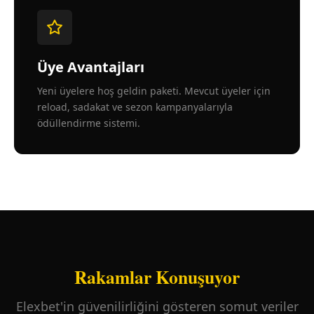
Üye Avantajları
Yeni üyelere hoş geldin paketi. Mevcut üyeler için
reload, sadakat ve sezon kampanyalarıyla
ödüllendirme sistemi.
Rakamlar Konuşuyor
Elexbet'in güvenilirliğini gösteren somut veriler