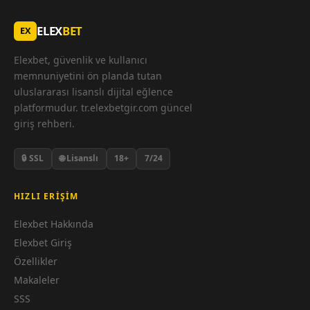
ELEX
BET
EX
Elexbet, güvenlik ve kullanıcı
memnuniyetini ön planda tutan
uluslararası lisanslı dijital eğlence
platformudur. tr.elexbetgir.com güncel
giriş rehberi.
🔒 SSL
🌐 Lisanslı
18+
7/24
HIZLI ERIŞIM
Elexbet Hakkında
Elexbet Giriş
Özellikler
Makaleler
SSS