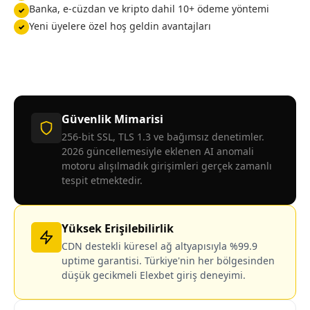
Banka, e-cüzdan ve kripto dahil 10+ ödeme yöntemi
✓
Yeni üyelere özel hoş geldin avantajları
✓
Güvenlik Mimarisi
256-bit SSL, TLS 1.3 ve bağımsız denetimler.
2026 güncellemesiyle eklenen AI anomali
motoru alışılmadık girişimleri gerçek zamanlı
tespit etmektedir.
Yüksek Erişilebilirlik
CDN destekli küresel ağ altyapısıyla %99.9
uptime garantisi. Türkiye'nin her bölgesinden
düşük gecikmeli Elexbet giriş deneyimi.