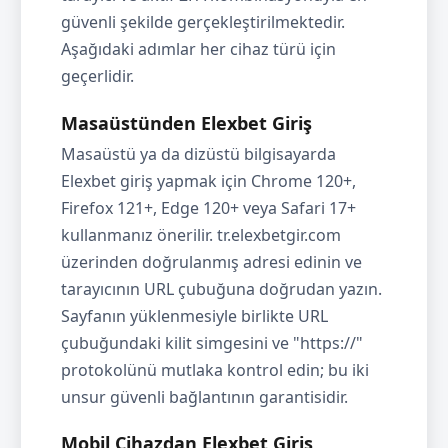
güvenli şekilde gerçekleştirilmektedir.
Aşağıdaki adımlar her cihaz türü için
geçerlidir.
Masaüstünden Elexbet Giriş
Masaüstü ya da dizüstü bilgisayarda
Elexbet giriş yapmak için Chrome 120+,
Firefox 121+, Edge 120+ veya Safari 17+
kullanmanız önerilir. tr.elexbetgir.com
üzerinden doğrulanmış adresi edinin ve
tarayıcının URL çubuğuna doğrudan yazın.
Sayfanın yüklenmesiyle birlikte URL
çubuğundaki kilit simgesini ve "https://"
protokolünü mutlaka kontrol edin; bu iki
unsur güvenli bağlantının garantisidir.
Mobil Cihazdan Elexbet Giriş