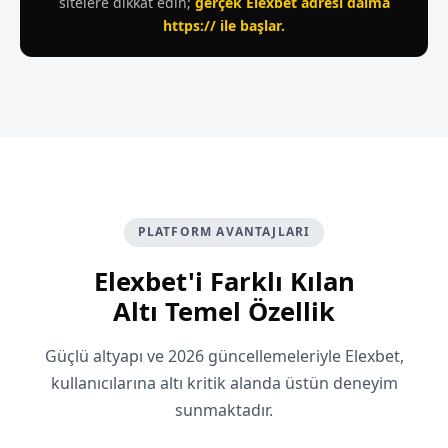
sitelere dikkat edin;
gerçek Elexbet adresi daima
https:// ile başlar.
PLATFORM AVANTAJLARI
Elexbet'i Farklı Kılan
Altı Temel Özellik
Güçlü altyapı ve 2026 güncellemeleriyle Elexbet,
kullanıcılarına altı kritik alanda üstün deneyim
sunmaktadır.