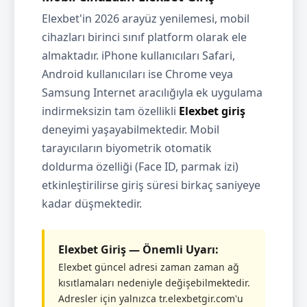
Elexbet'in 2026 arayüz yenilemesi, mobil
cihazları birinci sınıf platform olarak ele
almaktadır. iPhone kullanıcıları Safari,
Android kullanıcıları ise Chrome veya
Samsung Internet aracılığıyla ek uygulama
indirmeksizin tam özellikli
Elexbet giriş
deneyimi yaşayabilmektedir. Mobil
tarayıcıların biyometrik otomatik
doldurma özelliği (Face ID, parmak izi)
etkinleştirilirse giriş süresi birkaç saniyeye
kadar düşmektedir.
Elexbet Giriş — Önemli Uyarı:
Elexbet güncel adresi zaman zaman ağ
kısıtlamaları nedeniyle değişebilmektedir.
Adresler için yalnızca tr.elexbetgir.com'u