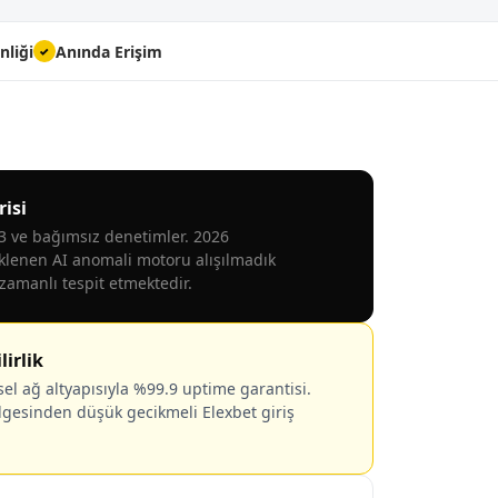
nliği
Anında Erişim
✓
isi
.3 ve bağımsız denetimler. 2026
klenen AI anomali motoru alışılmadık
 zamanlı tespit etmektedir.
lirlik
el ağ altyapısıyla %99.9 uptime garantisi.
lgesinden düşük gecikmeli Elexbet giriş