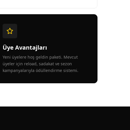
Üye Avantajları
Yeni üyelere hoş geldin paketi. Mevcut
üyeler için reload, sadakat ve sezon
kampanyalarıyla ödüllendirme sistemi.