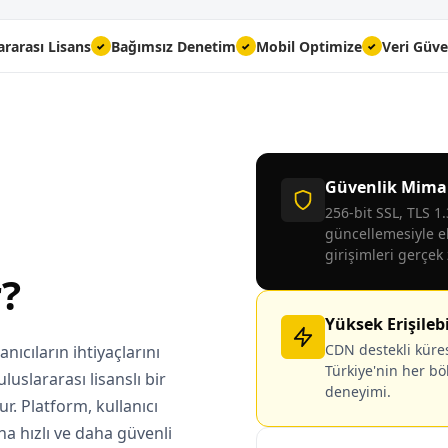
ararası Lisans
Bağımsız Denetim
Mobil Optimize
Veri Güve
✓
✓
✓
Güvenlik Mimar
256-bit SSL, TLS 1
güncellemesiyle e
girişimleri gerçek
?
Yüksek Erişilebi
CDN destekli küres
anıcıların ihtiyaçlarını
Türkiye'nin her bö
uslararası lisanslı bir
deneyimi.
ur. Platform, kullanıcı
a hızlı ve daha güvenli