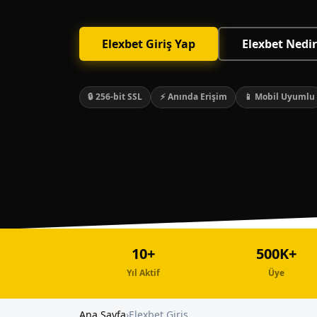
Elexbet Giriş Yap
Elexbet Nedir
🔒 256-bit SSL
⚡ Anında Erişim
📱 Mobil Uyumlu
10+
500K+
Yıl Aktif
Üye
Ana Sayfa
›
Elexbet Giriş