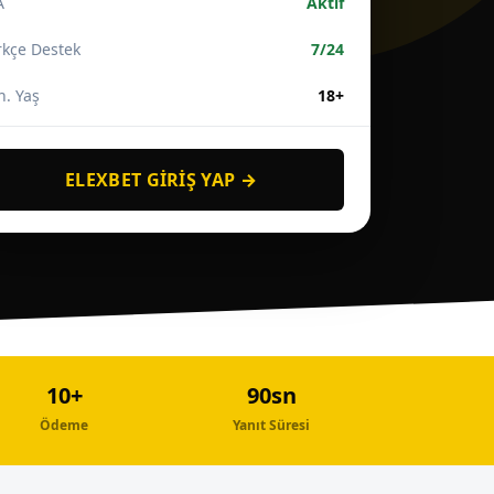
A
Aktif
rkçe Destek
7/24
n. Yaş
18+
ELEXBET GİRİŞ YAP →
10+
90sn
Ödeme
Yanıt Süresi