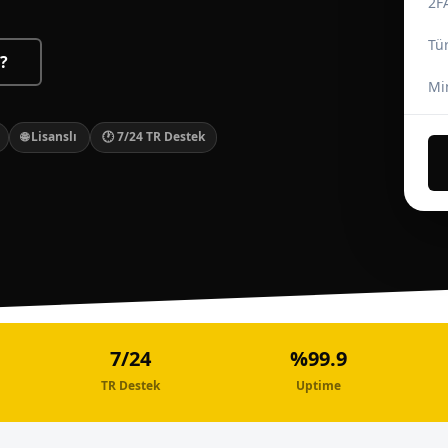
2F
Tü
?
Mi
🌐 Lisanslı
🕐 7/24 TR Destek
7/24
%99.9
TR Destek
Uptime