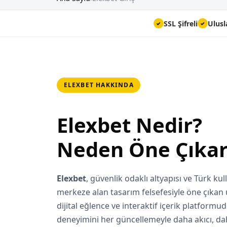
SSL Şifreli
Ulusl
✓
✓
ELEXBET HAKKINDA
Elexbet Nedir?
Neden Öne Çıkar
Elexbet
, güvenlik odaklı altyapısı ve Türk kull
merkeze alan tasarım felsefesiyle öne çıkan ul
dijital eğlence ve interaktif içerik platformud
deneyimini her güncellemeyle daha akıcı, dah