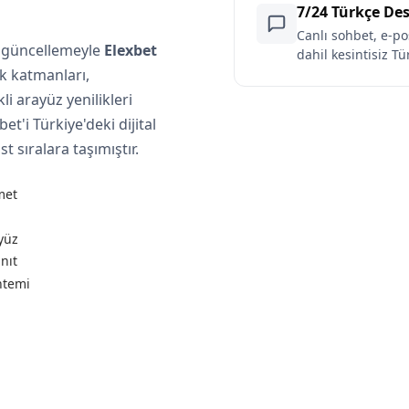
7/24 Türkçe De
Canlı sohbet, e-p
k güncellemeyle
Elexbet
dahil kesintisiz T
ik katmanları,
li arayüz yenilikleri
et'i Türkiye'deki dijital
t sıralara taşımıştır.
met
yüz
nıt
ntemi