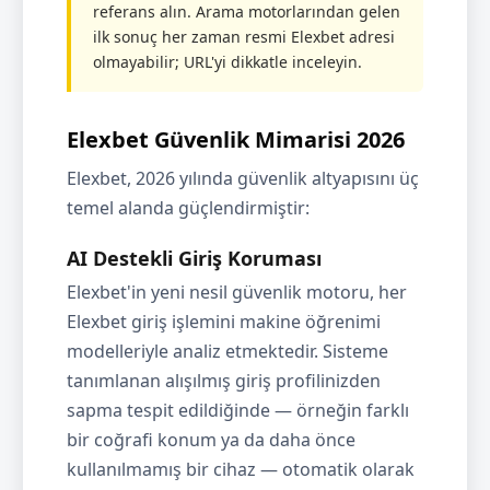
referans alın. Arama motorlarından gelen
ilk sonuç her zaman resmi Elexbet adresi
olmayabilir; URL'yi dikkatle inceleyin.
Elexbet Güvenlik Mimarisi 2026
Elexbet, 2026 yılında güvenlik altyapısını üç
temel alanda güçlendirmiştir:
AI Destekli Giriş Koruması
Elexbet'in yeni nesil güvenlik motoru, her
Elexbet giriş işlemini makine öğrenimi
modelleriyle analiz etmektedir. Sisteme
tanımlanan alışılmış giriş profilinizden
sapma tespit edildiğinde — örneğin farklı
bir coğrafi konum ya da daha önce
kullanılmamış bir cihaz — otomatik olarak