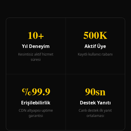
10+
500K
Yıl Deneyim
Aktif Üye
Kesintisiz aktif hizmet
Kayıtlı kullanıcı tabanı
süresi
%99.9
90sn
Erişilebilirlik
Destek Yanıtı
CDN altyapısı uptime
Canlı destek ilk yanıt
garantisi
ortalaması