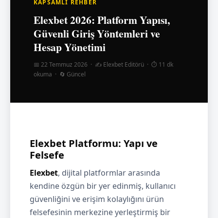
KAPSAMLI REHBER
Elexbet 2026: Platform Yapısı,
Güvenli Giriş Yöntemleri ve
Hesap Yönetimi
📅 22 Temmuz 2026 · ✍ Elexbet Editörü · ⏱ 11 dk
okuma · 🔄 Güncel
Elexbet Platformu: Yapı ve
Felsefe
Elexbet
, dijital platformlar arasında
kendine özgün bir yer edinmiş, kullanıcı
güvenliğini ve erişim kolaylığını ürün
felsefesinin merkezine yerleştirmiş bir