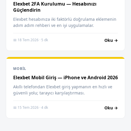
Elexbet 2FA Kurulumu — Hesabınızı
Güçlendirin
Elexbet hesabınıza iki faktörlü doğrulama eklemenin
adım adım rehberi ve en iyi uygulamalar.
Oku →
📅 18 Tem 2026 · 5 dk
MOBIL
Elexbet Mobil Giriş — iPhone ve Android 2026
Akıllı telefondan Elexbet giriş yapmanın en hızlı ve
güvenli yolu; tarayıcı karşılaştırması.
Oku →
📅 15 Tem 2026 · 4 dk