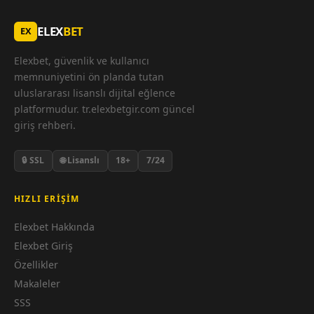
ELEX
BET
EX
Elexbet, güvenlik ve kullanıcı
memnuniyetini ön planda tutan
uluslararası lisanslı dijital eğlence
platformudur. tr.elexbetgir.com güncel
giriş rehberi.
🔒 SSL
🌐 Lisanslı
18+
7/24
HIZLI ERIŞIM
Elexbet Hakkında
Elexbet Giriş
Özellikler
Makaleler
SSS