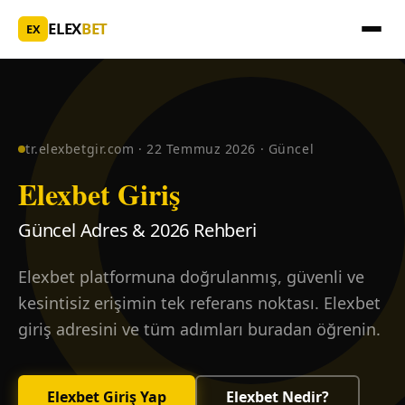
ELEX
BET
EX
tr.elexbetgir.com · 22 Temmuz 2026 · Güncel
Elexbet Giriş
Güncel Adres & 2026 Rehberi
Elexbet platformuna doğrulanmış, güvenli ve
kesintisiz erişimin tek referans noktası. Elexbet
giriş adresini ve tüm adımları buradan öğrenin.
Elexbet Giriş Yap
Elexbet Nedir?