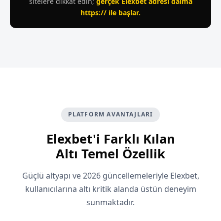
sitelere dikkat edin;
gerçek Elexbet adresi daima
https:// ile başlar.
PLATFORM AVANTAJLARI
Elexbet'i Farklı Kılan
Altı Temel Özellik
Güçlü altyapı ve 2026 güncellemeleriyle Elexbet,
kullanıcılarına altı kritik alanda üstün deneyim
sunmaktadır.