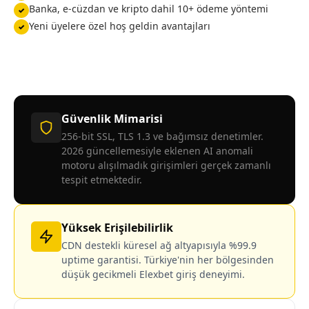
Banka, e-cüzdan ve kripto dahil 10+ ödeme yöntemi
✓
Yeni üyelere özel hoş geldin avantajları
✓
Güvenlik Mimarisi
256-bit SSL, TLS 1.3 ve bağımsız denetimler.
2026 güncellemesiyle eklenen AI anomali
motoru alışılmadık girişimleri gerçek zamanlı
tespit etmektedir.
Yüksek Erişilebilirlik
CDN destekli küresel ağ altyapısıyla %99.9
uptime garantisi. Türkiye'nin her bölgesinden
düşük gecikmeli Elexbet giriş deneyimi.