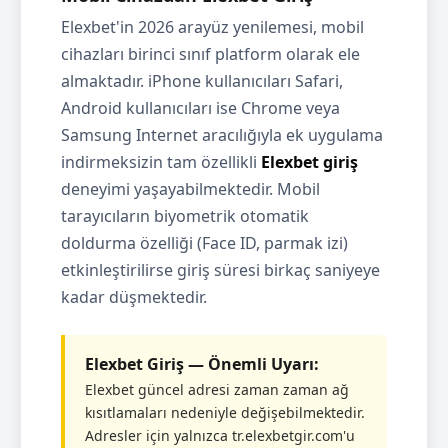
Elexbet'in 2026 arayüz yenilemesi, mobil
cihazları birinci sınıf platform olarak ele
almaktadır. iPhone kullanıcıları Safari,
Android kullanıcıları ise Chrome veya
Samsung Internet aracılığıyla ek uygulama
indirmeksizin tam özellikli
Elexbet giriş
deneyimi yaşayabilmektedir. Mobil
tarayıcıların biyometrik otomatik
doldurma özelliği (Face ID, parmak izi)
etkinleştirilirse giriş süresi birkaç saniyeye
kadar düşmektedir.
Elexbet Giriş — Önemli Uyarı:
Elexbet güncel adresi zaman zaman ağ
kısıtlamaları nedeniyle değişebilmektedir.
Adresler için yalnızca tr.elexbetgir.com'u