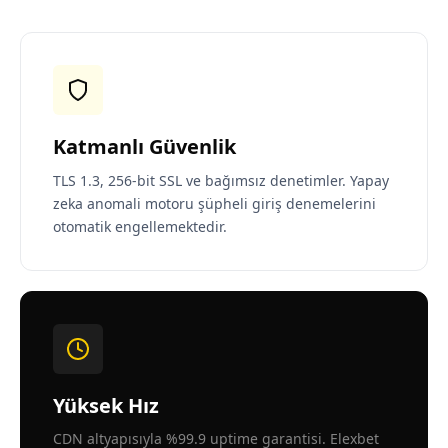
Katmanlı Güvenlik
TLS 1.3, 256-bit SSL ve bağımsız denetimler. Yapay
zeka anomali motoru şüpheli giriş denemelerini
otomatik engellemektedir.
Yüksek Hız
CDN altyapısıyla %99.9 uptime garantisi. Elexbet