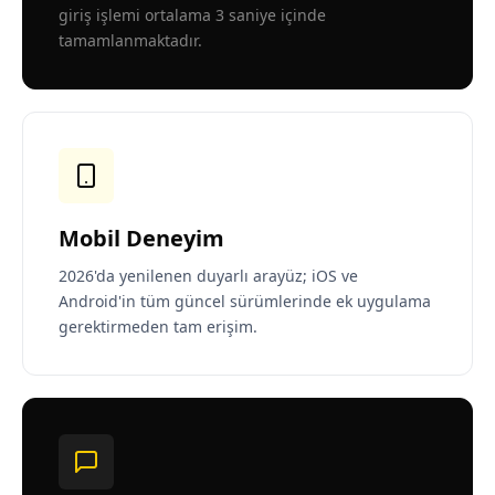
giriş işlemi ortalama 3 saniye içinde
tamamlanmaktadır.
Mobil Deneyim
2026'da yenilenen duyarlı arayüz; iOS ve
Android'in tüm güncel sürümlerinde ek uygulama
gerektirmeden tam erişim.