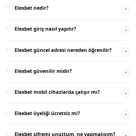
01
Elexbet nedir?
Elexbet, uluslararası lisans kapsamında faaliyet
02
Elexbet giriş nasıl yapılır?
gösteren, Türk kullanıcılara tam Türkçe arayüz ve 7/24
destek sunan dijital eğlence ve interaktif içerik
platformudur. Güvenlik odaklı altyapısı ve kesintisiz
tr.elexbetgir.com üzerinden doğrulanmış güncel
03
Elexbet güncel adresi nereden öğrenilir?
erişim altyapısıyla kullanıcı memnuniyetini öncelikli
Elexbet giriş adresini edinin. Adresi tarayıcınıza
hedef olarak benimseyen Elexbet, yıllar içinde güçlü
doğrudan yazın; URL'de kilit simgesi ve "https://"
bir üye tabanı oluşturmuştur.
olduğunu doğrulayın. Kullanıcı adı ve şifrenizi giriş
Elexbet güncel giriş adresi için tr.elexbetgir.com
04
Elexbet güvenilir midir?
formuna girin, Giriş butonuna tıklayın. 2FA aktifse
sayfasını düzenli olarak takip edin. Adres değişiklikleri
SMS ya da authenticator kodunuzu da girerek işlemi
anlık olarak güncellenmektedir. Arama motorlarından
tamamlayın.
ulaşılan sonuçlar her zaman resmi adres
Evet. Elexbet, uluslararası lisans çerçevesinde faaliyet
05
Elexbet mobil cihazlarda çalışır mı?
olmayabileceğinden, doğrulama için bu sayfayı
göstermekte olup bağımsız güvenlik denetimlerinden
kullanın ve adresi tarayıcınızda yer imi olarak
geçmektedir. 256-bit SSL şifreleme, TLS 1.3 protokolü
kaydedin.
ve yapay zeka destekli anomali tespiti, platformun
Evet. Elexbet'in 2026'da yenilenen duyarlı (responsive)
06
Elexbet üyeliği ücretsiz mi?
güvenlik standartlarını yüksek tutmaktadır.
arayüzü iOS ve Android'in tüm güncel sürümlerinde
sorunsuz çalışmaktadır. Ek uygulama indirmeye gerek
kalmadan mobil tarayıcıdan Elexbet giriş yapabilir,
Evet, Elexbet üyeliği tamamen ücretsizdir. Güncel
07
Elexbet şifremi unuttum, ne yapmalıyım?