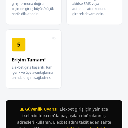
giriş formuna doğru
aktifse SMS veya
biçimde girin; büyük/küçük
authenticator kodunu
harfe dikkat edin.
girerek devam edin.
5
Erişim Tamam!
Elexbet giriş başarılı. Tüm
içerik ve üye avantajlarına
anında erişim sağladınız.
⚠ Güvenlik Uyarısı:
Elexbet giriş için yalnızca
tr.elexbetgir.com'da paylaşılan doğrulanmış
adresleri kullanın. Elexbet adını taklit eden sahte