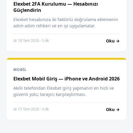
Elexbet 2FA Kurulumu — Hesabınızı
Güçlendirin
Elexbet hesabınıza iki faktörlü doğrulama eklemenin
adım adım rehberi ve en iyi uygulamalar.
Oku →
📅 18 Tem 2026 · 5 dk
MOBIL
Elexbet Mobil Giriş — iPhone ve Android 2026
Akıllı telefondan Elexbet giriş yapmanın en hızlı ve
güvenli yolu; tarayıcı karşılaştırması.
Oku →
📅 15 Tem 2026 · 4 dk