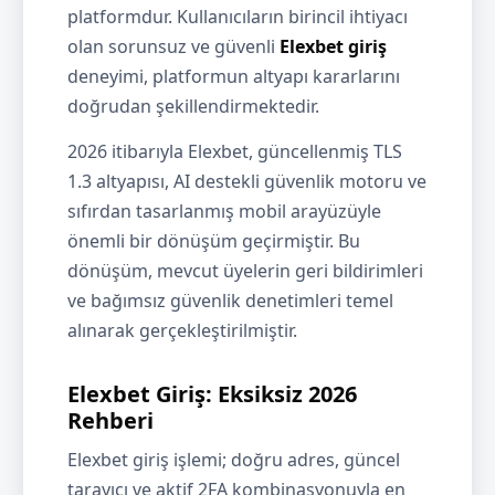
platformdur. Kullanıcıların birincil ihtiyacı
olan sorunsuz ve güvenli
Elexbet giriş
deneyimi, platformun altyapı kararlarını
doğrudan şekillendirmektedir.
2026 itibarıyla Elexbet, güncellenmiş TLS
1.3 altyapısı, AI destekli güvenlik motoru ve
sıfırdan tasarlanmış mobil arayüzüyle
önemli bir dönüşüm geçirmiştir. Bu
dönüşüm, mevcut üyelerin geri bildirimleri
ve bağımsız güvenlik denetimleri temel
alınarak gerçekleştirilmiştir.
Elexbet Giriş: Eksiksiz 2026
Rehberi
Elexbet giriş işlemi; doğru adres, güncel
tarayıcı ve aktif 2FA kombinasyonuyla en