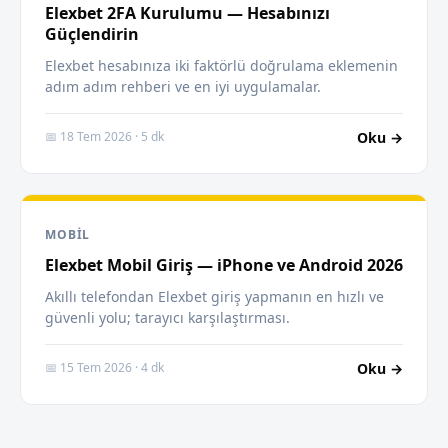
Elexbet 2FA Kurulumu — Hesabınızı
Güçlendirin
Elexbet hesabınıza iki faktörlü doğrulama eklemenin
adım adım rehberi ve en iyi uygulamalar.
Oku →
📅 18 Tem 2026 · 5 dk
MOBIL
Elexbet Mobil Giriş — iPhone ve Android 2026
Akıllı telefondan Elexbet giriş yapmanın en hızlı ve
güvenli yolu; tarayıcı karşılaştırması.
Oku →
📅 15 Tem 2026 · 4 dk