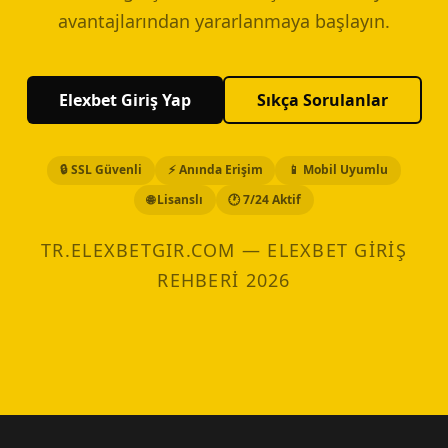
avantajlarından yararlanmaya başlayın.
Elexbet Giriş Yap
Sıkça Sorulanlar
🔒 SSL Güvenli
⚡ Anında Erişim
📱 Mobil Uyumlu
🌐 Lisanslı
🕐 7/24 Aktif
TR.ELEXBETGIR.COM — ELEXBET GİRİŞ
REHBERİ 2026