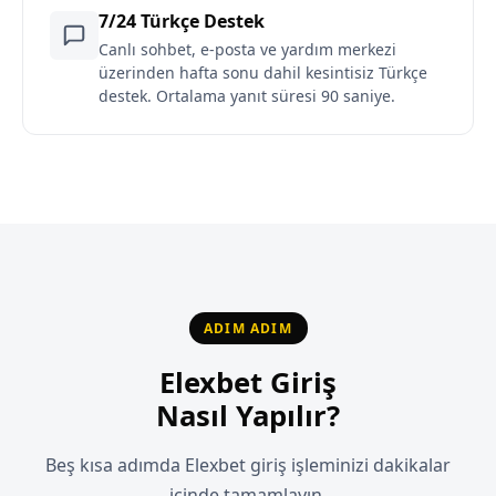
7/24 Türkçe Destek
Canlı sohbet, e-posta ve yardım merkezi
üzerinden hafta sonu dahil kesintisiz Türkçe
destek. Ortalama yanıt süresi 90 saniye.
ADIM ADIM
Elexbet Giriş
Nasıl Yapılır?
Beş kısa adımda Elexbet giriş işleminizi dakikalar
içinde tamamlayın.