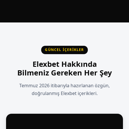
GÜNCEL İÇERIKLER
Elexbet Hakkında
Bilmeniz Gereken Her Şey
Temmuz 2026 itibarıyla hazırlanan özgün,
doğrulanmış Elexbet içerikleri.