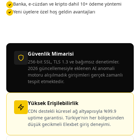
Banka, e-cüzdan ve kripto dahil 10+ ödeme yöntemi
✓
Yeni üyelere özel hoş geldin avantajları
✓
Güvenlik Mimarisi
256-bit SSL, TLS 1.3 ve bağımsız denetimler.
2026 güncellemesiyle eklenen AI anomali
motoru alışılmadık girişimleri gerçek zamanlı
tespit etmektedir.
Yüksek Erişilebilirlik
CDN destekli küresel ağ altyapısıyla %99.9
uptime garantisi. Türkiye'nin her bölgesinden
düşük gecikmeli Elexbet giriş deneyimi.