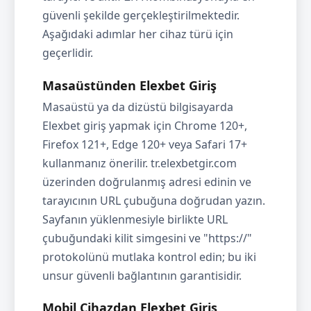
güvenli şekilde gerçekleştirilmektedir.
Aşağıdaki adımlar her cihaz türü için
geçerlidir.
Masaüstünden Elexbet Giriş
Masaüstü ya da dizüstü bilgisayarda
Elexbet giriş yapmak için Chrome 120+,
Firefox 121+, Edge 120+ veya Safari 17+
kullanmanız önerilir. tr.elexbetgir.com
üzerinden doğrulanmış adresi edinin ve
tarayıcının URL çubuğuna doğrudan yazın.
Sayfanın yüklenmesiyle birlikte URL
çubuğundaki kilit simgesini ve "https://"
protokolünü mutlaka kontrol edin; bu iki
unsur güvenli bağlantının garantisidir.
Mobil Cihazdan Elexbet Giriş