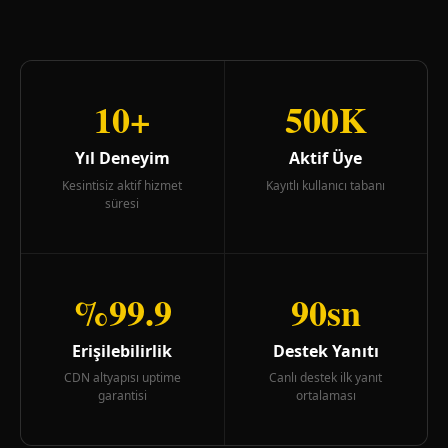
10+
500K
Yıl Deneyim
Aktif Üye
Kesintisiz aktif hizmet
Kayıtlı kullanıcı tabanı
süresi
%99.9
90sn
Erişilebilirlik
Destek Yanıtı
CDN altyapısı uptime
Canlı destek ilk yanıt
garantisi
ortalaması