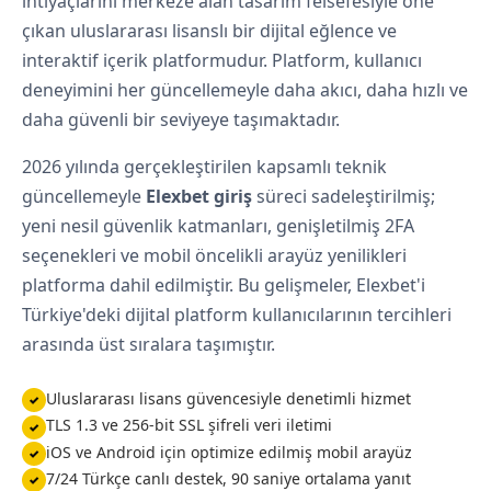
ihtiyaçlarını merkeze alan tasarım felsefesiyle öne
çıkan uluslararası lisanslı bir dijital eğlence ve
interaktif içerik platformudur. Platform, kullanıcı
deneyimini her güncellemeyle daha akıcı, daha hızlı ve
daha güvenli bir seviyeye taşımaktadır.
2026 yılında gerçekleştirilen kapsamlı teknik
güncellemeyle
Elexbet giriş
süreci sadeleştirilmiş;
yeni nesil güvenlik katmanları, genişletilmiş 2FA
seçenekleri ve mobil öncelikli arayüz yenilikleri
platforma dahil edilmiştir. Bu gelişmeler, Elexbet'i
Türkiye'deki dijital platform kullanıcılarının tercihleri
arasında üst sıralara taşımıştır.
Uluslararası lisans güvencesiyle denetimli hizmet
✓
TLS 1.3 ve 256-bit SSL şifreli veri iletimi
✓
iOS ve Android için optimize edilmiş mobil arayüz
✓
7/24 Türkçe canlı destek, 90 saniye ortalama yanıt
✓