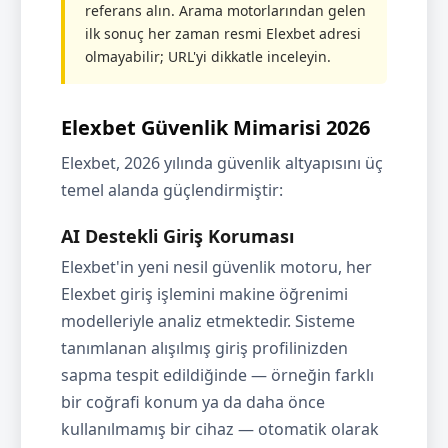
referans alın. Arama motorlarından gelen
ilk sonuç her zaman resmi Elexbet adresi
olmayabilir; URL'yi dikkatle inceleyin.
Elexbet Güvenlik Mimarisi 2026
Elexbet, 2026 yılında güvenlik altyapısını üç
temel alanda güçlendirmiştir:
AI Destekli Giriş Koruması
Elexbet'in yeni nesil güvenlik motoru, her
Elexbet giriş işlemini makine öğrenimi
modelleriyle analiz etmektedir. Sisteme
tanımlanan alışılmış giriş profilinizden
sapma tespit edildiğinde — örneğin farklı
bir coğrafi konum ya da daha önce
kullanılmamış bir cihaz — otomatik olarak