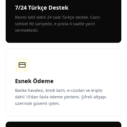
7/24 Türkçe Destek
Resmi tatil dahil 24 saat Türkçe destek. Canlı
sohbet 90 saniyede, e-posta 4 saatte yanıt
vermektedir.
Esnek Ödeme
Banka havalesi, kredi kartı, e-cüzdan ve kripto
dahil 10'dan fazla ödeme yöntemi. Şifreli altyapı
üzerinde güvenli işlem.