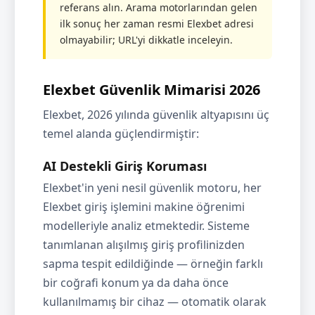
referans alın. Arama motorlarından gelen
ilk sonuç her zaman resmi Elexbet adresi
olmayabilir; URL'yi dikkatle inceleyin.
Elexbet Güvenlik Mimarisi 2026
Elexbet, 2026 yılında güvenlik altyapısını üç
temel alanda güçlendirmiştir:
AI Destekli Giriş Koruması
Elexbet'in yeni nesil güvenlik motoru, her
Elexbet giriş işlemini makine öğrenimi
modelleriyle analiz etmektedir. Sisteme
tanımlanan alışılmış giriş profilinizden
sapma tespit edildiğinde — örneğin farklı
bir coğrafi konum ya da daha önce
kullanılmamış bir cihaz — otomatik olarak