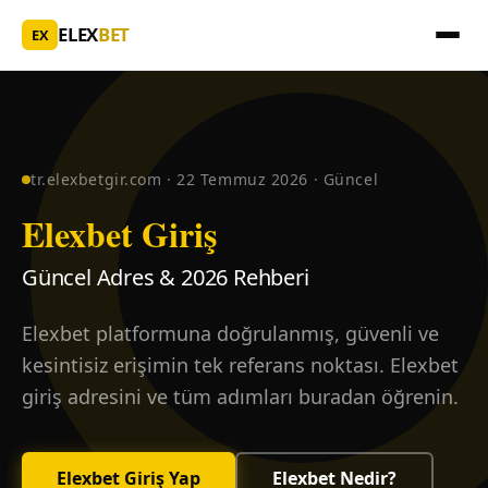
ELEX
BET
EX
tr.elexbetgir.com · 22 Temmuz 2026 · Güncel
Elexbet Giriş
Güncel Adres & 2026 Rehberi
Elexbet platformuna doğrulanmış, güvenli ve
kesintisiz erişimin tek referans noktası. Elexbet
giriş adresini ve tüm adımları buradan öğrenin.
Elexbet Giriş Yap
Elexbet Nedir?