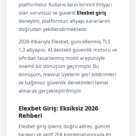
platformdur. Kullanıcıların birincil ihtiyacı
olan sorunsuz ve güvenli
Elexbet giriş
deneyimi, platformun altyapı kararlarını
doğrudan şekillendirmektedir.
2026 itibarıyla Elexbet, güncellenmiş TLS
1.3 altyapısı, AI destekli güvenlik motoru ve
sıfırdan tasarlanmış mobil arayüzüyle
önemli bir dönüşüm geçirmiştir. Bu
dönüşüm, mevcut üyelerin geri bildirimleri
ve bağımsız güvenlik denetimleri temel
alınarak gerçekleştirilmiştir.
Elexbet Giriş: Eksiksiz 2026
Rehberi
Elexbet giriş işlemi; doğru adres, güncel
tarayıcı ve aktif 2FA kombinasyonuyla en