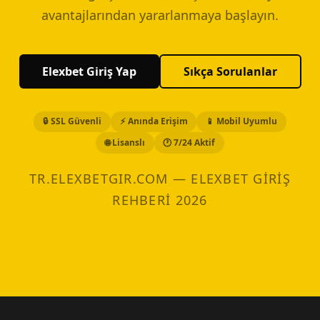
avantajlarından yararlanmaya başlayın.
Elexbet Giriş Yap
Sıkça Sorulanlar
🔒 SSL Güvenli
⚡ Anında Erişim
📱 Mobil Uyumlu
🌐 Lisanslı
🕐 7/24 Aktif
TR.ELEXBETGIR.COM — ELEXBET GİRİŞ
REHBERİ 2026