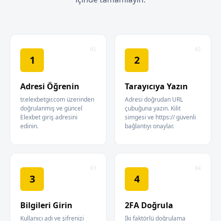
1
2
Adresi Öğrenin
Tarayıcıya Yazın
tr.elexbetgir.com üzerinden
Adresi doğrudan URL
doğrulanmış ve güncel
çubuğuna yazın. Kilit
Elexbet giriş adresini
simgesi ve https:// güvenli
edinin.
bağlantıyı onaylar.
3
4
Bilgileri Girin
2FA Doğrula
Kullanıcı adı ve şifrenizi
İki faktörlü doğrulama