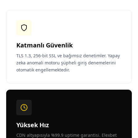
Katmanlı Güvenlik
TLS 1.3, 256-bit SSL ve bağımsız denetimler. Yapay
zeka anomali motoru şüpheli giriş denemelerini
otomatik engellemektedir.
Yüksek Hız
CDN altyapısıyla %99.9 uptime garantisi. Elexbet