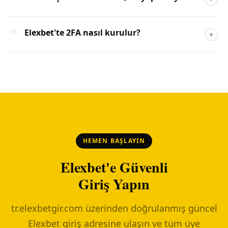
tüm özelliklere erişebilirsiniz.
adres üzerinden Kayıt Ol butonuna tıklayın, formu
doldurun ve e-posta veya SMS doğrulamasını
tamamlayın. Hesabınız hemen aktif olur ve hoş geldin
Elexbet giriş ekranındaki "Şifremi Unuttum"
08
Elexbet'te 2FA nasıl kurulur?
avantajlarına anında kavuşursunuz.
bağlantısına tıklayın. Üyelik e-posta adresinize
sıfırlama bağlantısı gönderilecektir. Bağlantı 15 dakika
geçerlidir. E-posta gelmezse spam klasörünüzü
Elexbet hesabınıza giriş yapın, sağ üstteki profil
kontrol edin; sorun devam ederse Elexbet canlı
menüsünden Güvenlik Ayarları'na gidin ve İki Faktörlü
desteğe başvurun.
Doğrulama seçeneğini aktif hale getirin. SMS veya
authenticator uygulama seçeneklerinden birini tercih
edin. SMS'e kıyasla authenticator uygulaması (Google,
Microsoft) SIM swap saldırılarına karşı çok daha
güvenlidir.
HEMEN BAŞLAYIN
Elexbet'e Güvenli
Giriş Yapın
tr.elexbetgir.com üzerinden doğrulanmış güncel
Elexbet giriş adresine ulaşın ve tüm üye