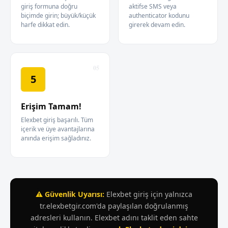
giriş formuna doğru
aktifse SMS veya
biçimde girin; büyük/küçük
authenticator kodunu
harfe dikkat edin.
girerek devam edin.
5
Erişim Tamam!
Elexbet giriş başarılı. Tüm
içerik ve üye avantajlarına
anında erişim sağladınız.
⚠ Güvenlik Uyarısı:
Elexbet giriş için yalnızca
tr.elexbetgir.com'da paylaşılan doğrulanmış
adresleri kullanın. Elexbet adını taklit eden sahte