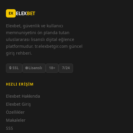
ELEX
BET
EX
Elexbet, güvenlik ve kullanıcı
memnuniyetini ön planda tutan
uluslararası lisanslı dijital eğlence
platformudur. tr.elexbetgir.com güncel
giriş rehberi.
🔒 SSL
🌐 Lisanslı
18+
7/24
HIZLI ERIŞIM
Elexbet Hakkında
Elexbet Giriş
Özellikler
Makaleler
SSS