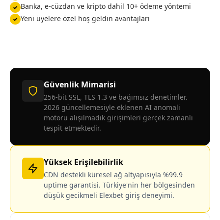
Banka, e-cüzdan ve kripto dahil 10+ ödeme yöntemi
✓
Yeni üyelere özel hoş geldin avantajları
✓
Güvenlik Mimarisi
256-bit SSL, TLS 1.3 ve bağımsız denetimler.
2026 güncellemesiyle eklenen AI anomali
motoru alışılmadık girişimleri gerçek zamanlı
tespit etmektedir.
Yüksek Erişilebilirlik
CDN destekli küresel ağ altyapısıyla %99.9
uptime garantisi. Türkiye'nin her bölgesinden
düşük gecikmeli Elexbet giriş deneyimi.