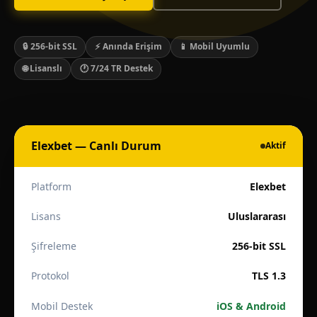
🔒 256-bit SSL
⚡ Anında Erişim
📱 Mobil Uyumlu
🌐 Lisanslı
🕐 7/24 TR Destek
Elexbet — Canlı Durum
Aktif
Platform
Elexbet
Lisans
Uluslararası
Şifreleme
256-bit SSL
Protokol
TLS 1.3
Mobil Destek
iOS & Android