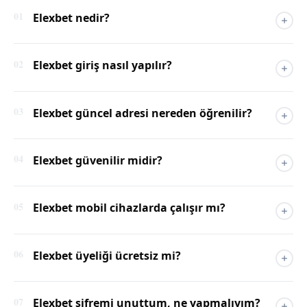
01
Elexbet nedir?
Elexbet, uluslararası lisans kapsamında faaliyet
02
Elexbet giriş nasıl yapılır?
gösteren, Türk kullanıcılara tam Türkçe arayüz ve 7/24
destek sunan dijital eğlence ve interaktif içerik
platformudur. Güvenlik odaklı altyapısı ve kesintisiz
tr.elexbetgir.com üzerinden doğrulanmış güncel
03
Elexbet güncel adresi nereden öğrenilir?
erişim altyapısıyla kullanıcı memnuniyetini öncelikli
Elexbet giriş adresini edinin. Adresi tarayıcınıza
hedef olarak benimseyen Elexbet, yıllar içinde güçlü
doğrudan yazın; URL'de kilit simgesi ve "https://"
bir üye tabanı oluşturmuştur.
olduğunu doğrulayın. Kullanıcı adı ve şifrenizi giriş
Elexbet güncel giriş adresi için tr.elexbetgir.com
04
Elexbet güvenilir midir?
formuna girin, Giriş butonuna tıklayın. 2FA aktifse
sayfasını düzenli olarak takip edin. Adres değişiklikleri
SMS ya da authenticator kodunuzu da girerek işlemi
anlık olarak güncellenmektedir. Arama motorlarından
tamamlayın.
ulaşılan sonuçlar her zaman resmi adres
Evet. Elexbet, uluslararası lisans çerçevesinde faaliyet
05
Elexbet mobil cihazlarda çalışır mı?
olmayabileceğinden, doğrulama için bu sayfayı
göstermekte olup bağımsız güvenlik denetimlerinden
kullanın ve adresi tarayıcınızda yer imi olarak
geçmektedir. 256-bit SSL şifreleme, TLS 1.3 protokolü
kaydedin.
ve yapay zeka destekli anomali tespiti, platformun
Evet. Elexbet'in 2026'da yenilenen duyarlı (responsive)
06
Elexbet üyeliği ücretsiz mi?
güvenlik standartlarını yüksek tutmaktadır.
arayüzü iOS ve Android'in tüm güncel sürümlerinde
sorunsuz çalışmaktadır. Ek uygulama indirmeye gerek
kalmadan mobil tarayıcıdan Elexbet giriş yapabilir,
Evet, Elexbet üyeliği tamamen ücretsizdir. Güncel
07
Elexbet şifremi unuttum, ne yapmalıyım?