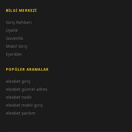
BILGI MERKEZI
Giriş Rehberi
Üyelik
Güvenlik
Mobil Giriş
İçerikler
POPÜLER ARAMALAR
elexbet giriş
elexbet güncel adres
elexbet nedir
elexbet mobil giriş
elexbet yardım