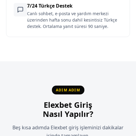
7/24 Türkçe Destek
Canlı sohbet, e-posta ve yardım merkezi
üzerinden hafta sonu dahil kesintisiz Türkçe
destek. Ortalama yanıt süresi 90 saniye.
ADIM ADIM
Elexbet Giriş
Nasıl Yapılır?
Beş kısa adımda Elexbet giriş işleminizi dakikalar
içinde tamamlayın.