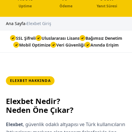
Uptime
Ödeme
Yanıt Süresi
Ana Sayfa
›
Elexbet Giriş
SSL Şifreli
Uluslararası Lisans
Bağımsız Denetim
✓
✓
✓
Mobil Optimize
Veri Güvenliği
Anında Erişim
✓
✓
✓
ELEXBET HAKKINDA
Elexbet Nedir?
Neden Öne Çıkar?
Elexbet
, güvenlik odaklı altyapısı ve Türk kullanıcıların