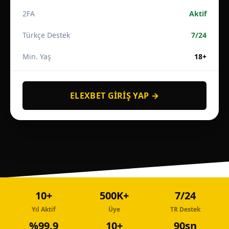
2FA
Aktif
Türkçe Destek
7/24
Min. Yaş
18+
ELEXBET GİRİŞ YAP →
10+
500K+
7/24
Yıl Aktif
Üye
TR Destek
%99.9
10+
90sn