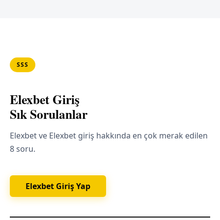
SSS
Elexbet Giriş
Sık Sorulanlar
Elexbet ve Elexbet giriş hakkında en çok merak edilen
8 soru.
Elexbet Giriş Yap