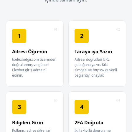
1
2
Adresi Öğrenin
Tarayıcıya Yazın
tr.elexbetgir.com üzerinden
Adresi doğrudan URL
doğrulanmış ve güncel
çubuğuna yazın. Kilit
Elexbet giriş adresini
simgesi ve https:// güvenli
edinin.
bağlantıyı onaylar.
3
4
Bilgileri Girin
2FA Doğrula
Kullanıcı adı ve şifrenizi
İki faktörlü doğrulama