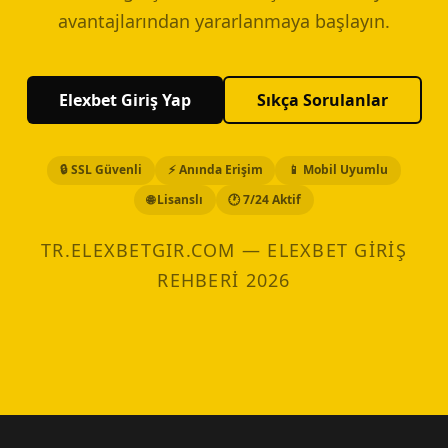
avantajlarından yararlanmaya başlayın.
Elexbet Giriş Yap
Sıkça Sorulanlar
🔒 SSL Güvenli
⚡ Anında Erişim
📱 Mobil Uyumlu
🌐 Lisanslı
🕐 7/24 Aktif
TR.ELEXBETGIR.COM — ELEXBET GİRİŞ
REHBERİ 2026