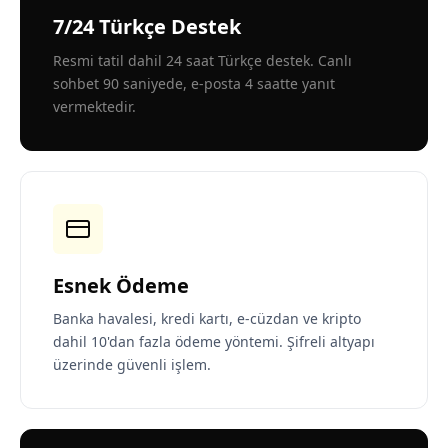
7/24 Türkçe Destek
Resmi tatil dahil 24 saat Türkçe destek. Canlı
sohbet 90 saniyede, e-posta 4 saatte yanıt
vermektedir.
Esnek Ödeme
Banka havalesi, kredi kartı, e-cüzdan ve kripto
dahil 10'dan fazla ödeme yöntemi. Şifreli altyapı
üzerinde güvenli işlem.