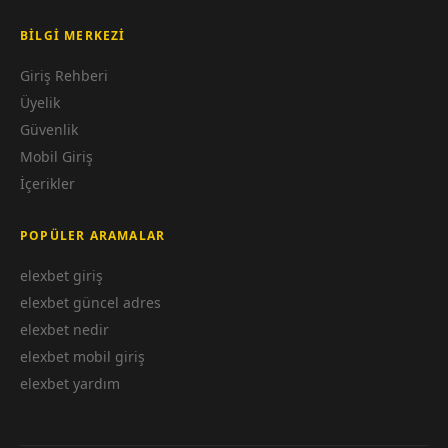
BILGI MERKEZI
Giriş Rehberi
Üyelik
Güvenlik
Mobil Giriş
İçerikler
POPÜLER ARAMALAR
elexbet giriş
elexbet güncel adres
elexbet nedir
elexbet mobil giriş
elexbet yardım