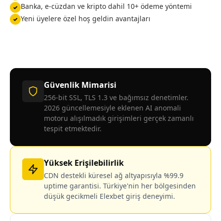
Banka, e-cüzdan ve kripto dahil 10+ ödeme yöntemi
✓
Yeni üyelere özel hoş geldin avantajları
✓
Güvenlik Mimarisi
256-bit SSL, TLS 1.3 ve bağımsız denetimler.
2026 güncellemesiyle eklenen AI anomali
motoru alışılmadık girişimleri gerçek zamanlı
tespit etmektedir.
Yüksek Erişilebilirlik
CDN destekli küresel ağ altyapısıyla %99.9
uptime garantisi. Türkiye'nin her bölgesinden
düşük gecikmeli Elexbet giriş deneyimi.