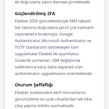
ek doğrulama adımı devreye girmektedir.
Güçlendirilmiş 2FA
Elexbet 2026 güncellemesiyle SMS tabanlı
tek faktörlü doğrulama yerini çok katmanlı
seçeneklere bırakmıştır. Google
Authenticator, Microsoft Authenticator ve
TOTP standardını destekleyen tüm
uygulamalar Elexbet ile uyumludur.
Güvenlik uzmanları, SIM değiştirme
saldırılarına karşı daha dayanıklı olan
authenticator uygulamasını önermektedir.
Oturum Şeffaflığı
Elexbet, kullanıcılara aktif oturumlarını
görüntüleme ve uzak cihazlardan tek tıkla
çıkış yapma imkânı sunmaktadır.