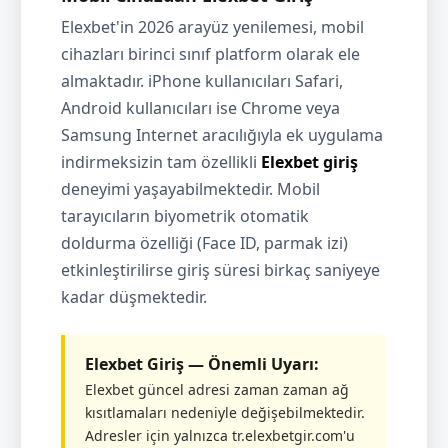
Elexbet'in 2026 arayüz yenilemesi, mobil
cihazları birinci sınıf platform olarak ele
almaktadır. iPhone kullanıcıları Safari,
Android kullanıcıları ise Chrome veya
Samsung Internet aracılığıyla ek uygulama
indirmeksizin tam özellikli
Elexbet giriş
deneyimi yaşayabilmektedir. Mobil
tarayıcıların biyometrik otomatik
doldurma özelliği (Face ID, parmak izi)
etkinleştirilirse giriş süresi birkaç saniyeye
kadar düşmektedir.
Elexbet Giriş — Önemli Uyarı:
Elexbet güncel adresi zaman zaman ağ
kısıtlamaları nedeniyle değişebilmektedir.
Adresler için yalnızca tr.elexbetgir.com'u