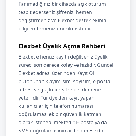
Tanımadığınız bir cihazda açık oturum
tespit ederseniz şifrenizi hemen
değiştirmeniz ve Elexbet destek ekibini
bilgilendirmeniz önerilmektedir.
Elexbet Üyelik Açma Rehberi
Elexbet'e henüz kayıtlı değilseniz üyelik
süreci son derece kolay ve hızlıdır. Güncel
Elexbet adresi üzerinden Kayıt Ol
butonuna tıklayın; isim, soyisim, e-posta
adresi ve güçlü bir şifre belirlemeniz
yeterlidir. Türkiye'den kayıt yapan
kullanıcılar için telefon numarası
doğrulaması ek bir güvenlik katmanı
olarak istenebilmektedir. E-posta ya da
SMS doğrulamasının ardından Elexbet