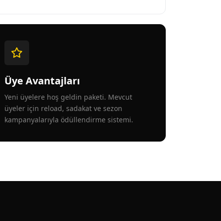
Üye Avantajları
Yeni üyelere hoş geldin paketi. Mevcut
üyeler için reload, sadakat ve sezon
kampanyalarıyla ödüllendirme sistemi.