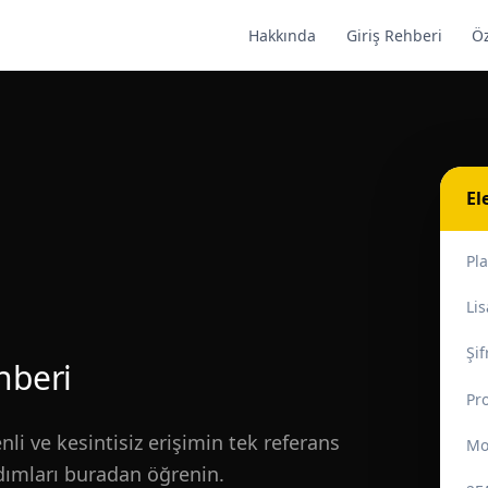
Hakkında
Giriş Rehberi
Öz
El
Pl
Li
Şi
hberi
Pr
i ve kesintisiz erişimin tek referans
Mo
adımları buradan öğrenin.