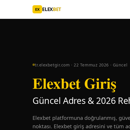
ELEX
BET
EX
tr.elexbetgir.com · 22 Temmuz 2026 · Güncel
Elexbet Giriş
Güncel Adres & 2026 Re
Elexbet platformuna doğrulanmış, güvenl
noktası. Elexbet giriş adresini ve tüm 