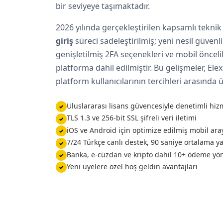
bir seviyeye taşımaktadır.
2026 yılında gerçekleştirilen kapsamlı tekni
giriş
süreci sadeleştirilmiş; yeni nesil güvenl
genişletilmiş 2FA seçenekleri ve mobil öncelik
platforma dahil edilmiştir. Bu gelişmeler, Elexb
platform kullanıcılarının tercihleri arasında üs
Uluslararası lisans güvencesiyle denetimli hiz
✓
TLS 1.3 ve 256-bit SSL şifreli veri iletimi
✓
iOS ve Android için optimize edilmiş mobil ara
✓
7/24 Türkçe canlı destek, 90 saniye ortalama ya
✓
Banka, e-cüzdan ve kripto dahil 10+ ödeme yö
✓
Yeni üyelere özel hoş geldin avantajları
✓