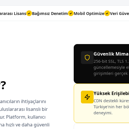
ararası Lisans
Bağımsız Denetim
Mobil Optimize
Veri Güve
✓
✓
✓
Güvenlik Mimar
256-bit SSL, TLS 1
güncellemesiyle e
girişimleri gerçek
?
Yüksek Erişilebi
CDN destekli küres
anıcıların ihtiyaçlarını
Türkiye'nin her bö
uslararası lisanslı bir
deneyimi.
ur. Platform, kullanıcı
a hızlı ve daha güvenli