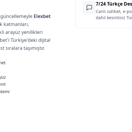
7/24 Türkçe De
Canlı sohbet, e-p
k güncellemeyle
Elexbet
dahil kesintisiz T
ik katmanları,
li arayüz yenilikleri
et'i Türkiye'deki dijital
t sıralara taşımıştır.
met
yüz
nıt
ntemi