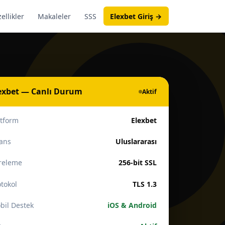
ellikler
Makaleler
SSS
Elexbet Giriş →
exbet — Canlı Durum
Aktif
atform
Elexbet
sans
Uluslararası
freleme
256-bit SSL
otokol
TLS 1.3
bil Destek
iOS & Android