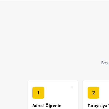
Beş 
1
2
Adresi Öğrenin
Tarayıcıya