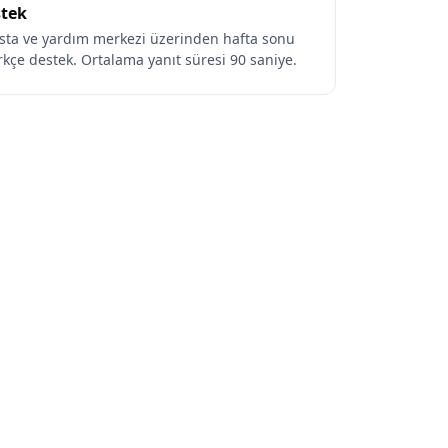
stek
osta ve yardım merkezi üzerinden hafta sonu
ürkçe destek. Ortalama yanıt süresi 90 saniye.