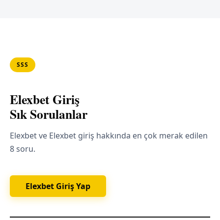
SSS
Elexbet Giriş
Sık Sorulanlar
Elexbet ve Elexbet giriş hakkında en çok merak edilen
8 soru.
Elexbet Giriş Yap