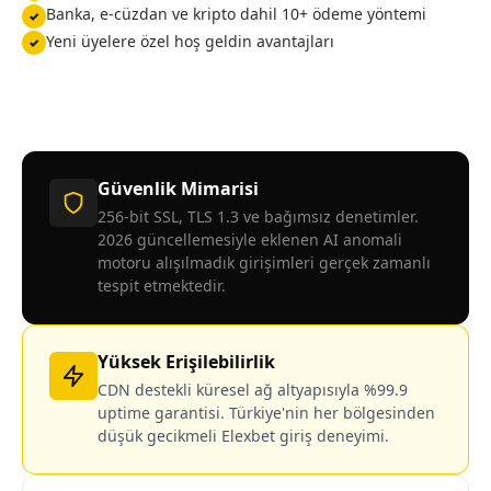
Banka, e-cüzdan ve kripto dahil 10+ ödeme yöntemi
✓
Yeni üyelere özel hoş geldin avantajları
✓
Güvenlik Mimarisi
256-bit SSL, TLS 1.3 ve bağımsız denetimler.
2026 güncellemesiyle eklenen AI anomali
motoru alışılmadık girişimleri gerçek zamanlı
tespit etmektedir.
Yüksek Erişilebilirlik
CDN destekli küresel ağ altyapısıyla %99.9
uptime garantisi. Türkiye'nin her bölgesinden
düşük gecikmeli Elexbet giriş deneyimi.