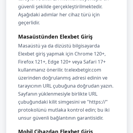
güvenli şekilde gerçekleştirilmektedir.
Aşağıdaki adımlar her cihaz türü için
geçerlidir.
Masaüstünden Elexbet Giriş
Masaüstü ya da dizüstü bilgisayarda
Elexbet giriş yapmak için Chrome 120+,
Firefox 121+, Edge 120+ veya Safari 17+
kullanmanız önerilir. tr.elexbetgir.com
üzerinden doğrulanmış adresi edinin ve
tarayıcının URL çubuğuna doğrudan yazın.
Sayfanın yüklenmesiyle birlikte URL
çubuğundaki kilit simgesini ve "https://"
protokolünü mutlaka kontrol edin; bu iki
unsur güvenli bağlantının garantisidir.
Mobil Cihazdan Elexbet Giriş