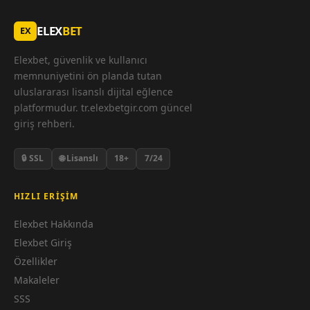
ELEX
BET
EX
Elexbet, güvenlik ve kullanıcı
memnuniyetini ön planda tutan
uluslararası lisanslı dijital eğlence
platformudur. tr.elexbetgir.com güncel
giriş rehberi.
🔒 SSL
🌐 Lisanslı
18+
7/24
HIZLI ERIŞIM
Elexbet Hakkında
Elexbet Giriş
Özellikler
Makaleler
SSS