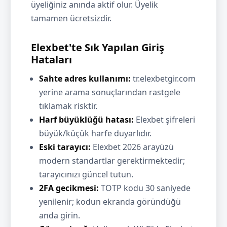
üyeliğiniz anında aktif olur. Üyelik
tamamen ücretsizdir.
Elexbet'te Sık Yapılan Giriş
Hataları
Sahte adres kullanımı:
tr.elexbetgir.com
yerine arama sonuçlarından rastgele
tıklamak risktir.
Harf büyüklüğü hatası:
Elexbet şifreleri
büyük/küçük harfe duyarlıdır.
Eski tarayıcı:
Elexbet 2026 arayüzü
modern standartlar gerektirmektedir;
tarayıcınızı güncel tutun.
2FA gecikmesi:
TOTP kodu 30 saniyede
yenilenir; kodun ekranda göründüğü
anda girin.