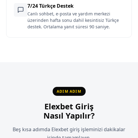
7/24 Türkçe Destek
Canlı sohbet, e-posta ve yardım merkezi
üzerinden hafta sonu dahil kesintisiz Türkçe
destek. Ortalama yanıt süresi 90 saniye.
ADIM ADIM
Elexbet Giriş
Nasıl Yapılır?
Beş kısa adımda Elexbet giriş işleminizi dakikalar
içinde tamamlayın.