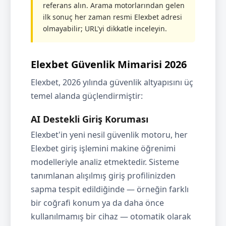
referans alın. Arama motorlarından gelen
ilk sonuç her zaman resmi Elexbet adresi
olmayabilir; URL'yi dikkatle inceleyin.
Elexbet Güvenlik Mimarisi 2026
Elexbet, 2026 yılında güvenlik altyapısını üç
temel alanda güçlendirmiştir:
AI Destekli Giriş Koruması
Elexbet'in yeni nesil güvenlik motoru, her
Elexbet giriş işlemini makine öğrenimi
modelleriyle analiz etmektedir. Sisteme
tanımlanan alışılmış giriş profilinizden
sapma tespit edildiğinde — örneğin farklı
bir coğrafi konum ya da daha önce
kullanılmamış bir cihaz — otomatik olarak