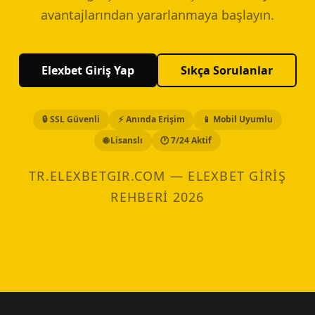
avantajlarından yararlanmaya başlayın.
Elexbet Giriş Yap
Sıkça Sorulanlar
🔒 SSL Güvenli
⚡ Anında Erişim
📱 Mobil Uyumlu
🌐 Lisanslı
🕐 7/24 Aktif
TR.ELEXBETGIR.COM — ELEXBET GİRİŞ
REHBERİ 2026