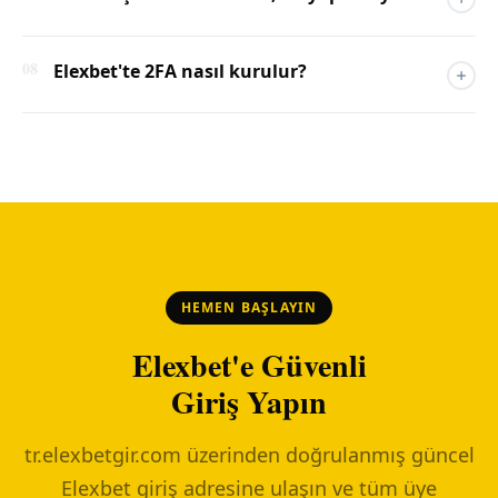
tüm özelliklere erişebilirsiniz.
adres üzerinden Kayıt Ol butonuna tıklayın, formu
doldurun ve e-posta veya SMS doğrulamasını
tamamlayın. Hesabınız hemen aktif olur ve hoş geldin
Elexbet giriş ekranındaki "Şifremi Unuttum"
08
Elexbet'te 2FA nasıl kurulur?
avantajlarına anında kavuşursunuz.
bağlantısına tıklayın. Üyelik e-posta adresinize
sıfırlama bağlantısı gönderilecektir. Bağlantı 15 dakika
geçerlidir. E-posta gelmezse spam klasörünüzü
Elexbet hesabınıza giriş yapın, sağ üstteki profil
kontrol edin; sorun devam ederse Elexbet canlı
menüsünden Güvenlik Ayarları'na gidin ve İki Faktörlü
desteğe başvurun.
Doğrulama seçeneğini aktif hale getirin. SMS veya
authenticator uygulama seçeneklerinden birini tercih
edin. SMS'e kıyasla authenticator uygulaması (Google,
Microsoft) SIM swap saldırılarına karşı çok daha
güvenlidir.
HEMEN BAŞLAYIN
Elexbet'e Güvenli
Giriş Yapın
tr.elexbetgir.com üzerinden doğrulanmış güncel
Elexbet giriş adresine ulaşın ve tüm üye