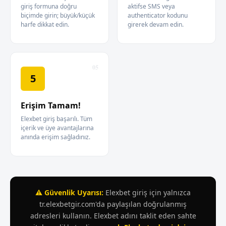
giriş formuna doğru
aktifse SMS veya
biçimde girin; büyük/küçük
authenticator kodunu
harfe dikkat edin.
girerek devam edin.
5
Erişim Tamam!
Elexbet giriş başarılı. Tüm
içerik ve üye avantajlarına
anında erişim sağladınız.
⚠ Güvenlik Uyarısı:
Elexbet giriş için yalnızca
tr.elexbetgir.com'da paylaşılan doğrulanmış
adresleri kullanın. Elexbet adını taklit eden sahte