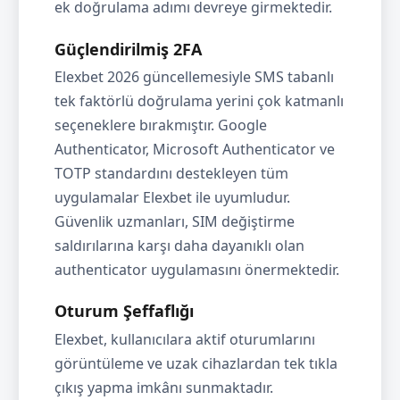
ek doğrulama adımı devreye girmektedir.
Güçlendirilmiş 2FA
Elexbet 2026 güncellemesiyle SMS tabanlı
tek faktörlü doğrulama yerini çok katmanlı
seçeneklere bırakmıştır. Google
Authenticator, Microsoft Authenticator ve
TOTP standardını destekleyen tüm
uygulamalar Elexbet ile uyumludur.
Güvenlik uzmanları, SIM değiştirme
saldırılarına karşı daha dayanıklı olan
authenticator uygulamasını önermektedir.
Oturum Şeffaflığı
Elexbet, kullanıcılara aktif oturumlarını
görüntüleme ve uzak cihazlardan tek tıkla
çıkış yapma imkânı sunmaktadır.