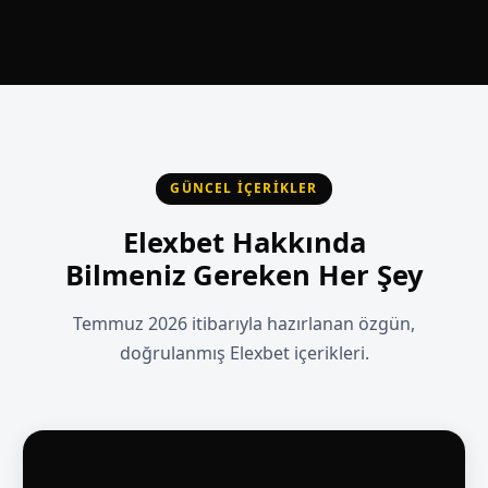
GÜNCEL İÇERIKLER
Elexbet Hakkında
Bilmeniz Gereken Her Şey
Temmuz 2026 itibarıyla hazırlanan özgün,
doğrulanmış Elexbet içerikleri.