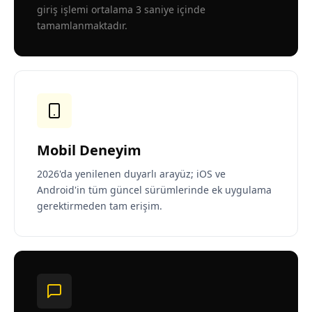
giriş işlemi ortalama 3 saniye içinde
tamamlanmaktadır.
Mobil Deneyim
2026'da yenilenen duyarlı arayüz; iOS ve
Android'in tüm güncel sürümlerinde ek uygulama
gerektirmeden tam erişim.