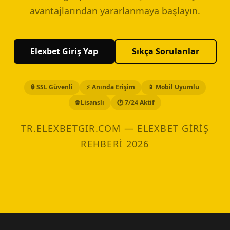
avantajlarından yararlanmaya başlayın.
Elexbet Giriş Yap
Sıkça Sorulanlar
🔒 SSL Güvenli
⚡ Anında Erişim
📱 Mobil Uyumlu
🌐 Lisanslı
🕐 7/24 Aktif
TR.ELEXBETGIR.COM — ELEXBET GİRİŞ
REHBERİ 2026