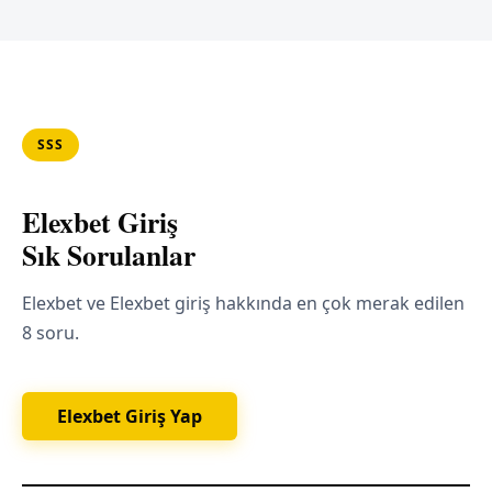
SSS
Elexbet Giriş
Sık Sorulanlar
Elexbet ve Elexbet giriş hakkında en çok merak edilen
8 soru.
Elexbet Giriş Yap