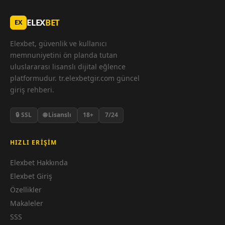
ELEX
BET
EX
Elexbet, güvenlik ve kullanıcı
memnuniyetini ön planda tutan
uluslararası lisanslı dijital eğlence
platformudur. tr.elexbetgir.com güncel
giriş rehberi.
🔒 SSL
🌐 Lisanslı
18+
7/24
HIZLI ERIŞIM
Elexbet Hakkında
Elexbet Giriş
Özellikler
Makaleler
SSS