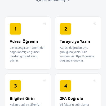
1
2
Adresi Öğrenin
Tarayıcıya Yazın
tr.elexbetgir.com üzerinden
Adresi doğrudan URL
doğrulanmış ve güncel
çubuğuna yazın. Kilit
Elexbet giriş adresini
simgesi ve https:// güvenli
edinin.
bağlantıyı onaylar.
3
4
Bilgileri Girin
2FA Doğrula
Kullanıcı adı ve şifrenizi
İki faktörlü doğrulama