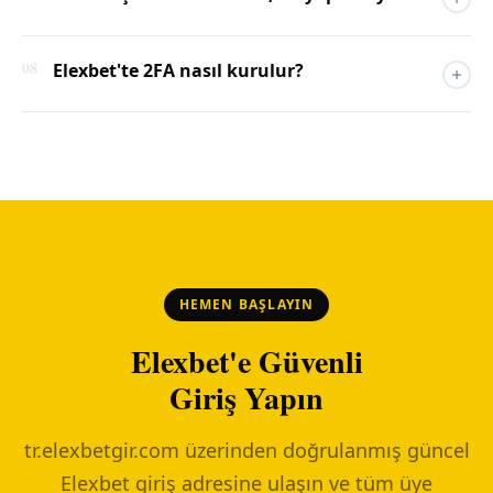
tüm özelliklere erişebilirsiniz.
adres üzerinden Kayıt Ol butonuna tıklayın, formu
doldurun ve e-posta veya SMS doğrulamasını
tamamlayın. Hesabınız hemen aktif olur ve hoş geldin
Elexbet giriş ekranındaki "Şifremi Unuttum"
08
Elexbet'te 2FA nasıl kurulur?
avantajlarına anında kavuşursunuz.
bağlantısına tıklayın. Üyelik e-posta adresinize
sıfırlama bağlantısı gönderilecektir. Bağlantı 15 dakika
geçerlidir. E-posta gelmezse spam klasörünüzü
Elexbet hesabınıza giriş yapın, sağ üstteki profil
kontrol edin; sorun devam ederse Elexbet canlı
menüsünden Güvenlik Ayarları'na gidin ve İki Faktörlü
desteğe başvurun.
Doğrulama seçeneğini aktif hale getirin. SMS veya
authenticator uygulama seçeneklerinden birini tercih
edin. SMS'e kıyasla authenticator uygulaması (Google,
Microsoft) SIM swap saldırılarına karşı çok daha
güvenlidir.
HEMEN BAŞLAYIN
Elexbet'e Güvenli
Giriş Yapın
tr.elexbetgir.com üzerinden doğrulanmış güncel
Elexbet giriş adresine ulaşın ve tüm üye