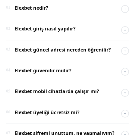
01
Elexbet nedir?
Elexbet, uluslararası lisans kapsamında faaliyet
02
Elexbet giriş nasıl yapılır?
gösteren, Türk kullanıcılara tam Türkçe arayüz ve 7/24
destek sunan dijital eğlence ve interaktif içerik
platformudur. Güvenlik odaklı altyapısı ve kesintisiz
tr.elexbetgir.com üzerinden doğrulanmış güncel
03
Elexbet güncel adresi nereden öğrenilir?
erişim altyapısıyla kullanıcı memnuniyetini öncelikli
Elexbet giriş adresini edinin. Adresi tarayıcınıza
hedef olarak benimseyen Elexbet, yıllar içinde güçlü
doğrudan yazın; URL'de kilit simgesi ve "https://"
bir üye tabanı oluşturmuştur.
olduğunu doğrulayın. Kullanıcı adı ve şifrenizi giriş
Elexbet güncel giriş adresi için tr.elexbetgir.com
04
Elexbet güvenilir midir?
formuna girin, Giriş butonuna tıklayın. 2FA aktifse
sayfasını düzenli olarak takip edin. Adres değişiklikleri
SMS ya da authenticator kodunuzu da girerek işlemi
anlık olarak güncellenmektedir. Arama motorlarından
tamamlayın.
ulaşılan sonuçlar her zaman resmi adres
Evet. Elexbet, uluslararası lisans çerçevesinde faaliyet
05
Elexbet mobil cihazlarda çalışır mı?
olmayabileceğinden, doğrulama için bu sayfayı
göstermekte olup bağımsız güvenlik denetimlerinden
kullanın ve adresi tarayıcınızda yer imi olarak
geçmektedir. 256-bit SSL şifreleme, TLS 1.3 protokolü
kaydedin.
ve yapay zeka destekli anomali tespiti, platformun
Evet. Elexbet'in 2026'da yenilenen duyarlı (responsive)
06
Elexbet üyeliği ücretsiz mi?
güvenlik standartlarını yüksek tutmaktadır.
arayüzü iOS ve Android'in tüm güncel sürümlerinde
sorunsuz çalışmaktadır. Ek uygulama indirmeye gerek
kalmadan mobil tarayıcıdan Elexbet giriş yapabilir,
Evet, Elexbet üyeliği tamamen ücretsizdir. Güncel
07
Elexbet şifremi unuttum, ne yapmalıyım?