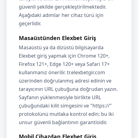
güvenli şekilde gerçekleştirilmektedir.
Aşağıdaki adımlar her cihaz türü için
geçerlidir.
Masaüstünden Elexbet Giriş
Masaüstü ya da dizüstü bilgisayarda
Elexbet giriş yapmak için Chrome 120+,
Firefox 121+, Edge 120+ veya Safari 17+
kullanmanız önerilir. tr.elexbetgir.com
üzerinden doğrulanmış adresi edinin ve
tarayıcının URL çubuğuna doğrudan yazın.
Sayfanın yüklenmesiyle birlikte URL
çubuğundaki kilit simgesini ve "https://"
protokolünü mutlaka kontrol edin; bu iki
unsur güvenli bağlantının garantisidir.
Mobil Cihazdan Elexbet Giriş