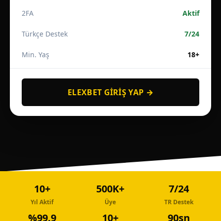
2FA
Aktif
Türkçe Destek
7/24
Min. Yaş
18+
ELEXBET GİRİŞ YAP →
10+
500K+
7/24
Yıl Aktif
Üye
TR Destek
%99.9
10+
90sn