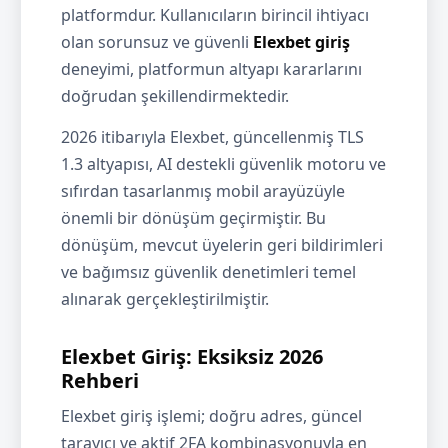
platformdur. Kullanıcıların birincil ihtiyacı
olan sorunsuz ve güvenli
Elexbet giriş
deneyimi, platformun altyapı kararlarını
doğrudan şekillendirmektedir.
2026 itibarıyla Elexbet, güncellenmiş TLS
1.3 altyapısı, AI destekli güvenlik motoru ve
sıfırdan tasarlanmış mobil arayüzüyle
önemli bir dönüşüm geçirmiştir. Bu
dönüşüm, mevcut üyelerin geri bildirimleri
ve bağımsız güvenlik denetimleri temel
alınarak gerçekleştirilmiştir.
Elexbet Giriş: Eksiksiz 2026
Rehberi
Elexbet giriş işlemi; doğru adres, güncel
tarayıcı ve aktif 2FA kombinasyonuyla en