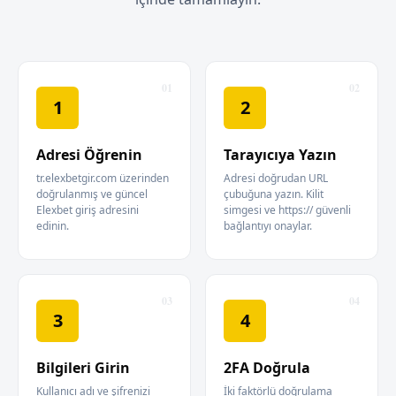
1
2
Adresi Öğrenin
Tarayıcıya Yazın
tr.elexbetgir.com üzerinden
Adresi doğrudan URL
doğrulanmış ve güncel
çubuğuna yazın. Kilit
Elexbet giriş adresini
simgesi ve https:// güvenli
edinin.
bağlantıyı onaylar.
3
4
Bilgileri Girin
2FA Doğrula
Kullanıcı adı ve şifrenizi
İki faktörlü doğrulama