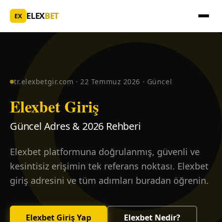
ELEX
BET
EX
tr.elexbetgir.com · 22 Temmuz 2026 · Güncel
Elexbet Giriş
Güncel Adres & 2026 Rehberi
Elexbet platformuna doğrulanmış, güvenli ve
kesintisiz erişimin tek referans noktası. Elexbet
giriş adresini ve tüm adımları buradan öğrenin.
Elexbet Giriş Yap
Elexbet Nedir?