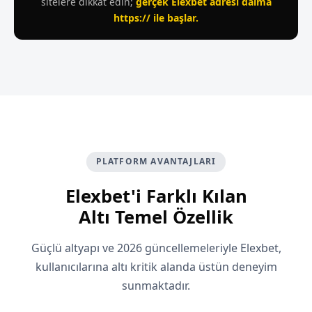
sitelere dikkat edin;
gerçek Elexbet adresi daima
https:// ile başlar.
PLATFORM AVANTAJLARI
Elexbet'i Farklı Kılan
Altı Temel Özellik
Güçlü altyapı ve 2026 güncellemeleriyle Elexbet,
kullanıcılarına altı kritik alanda üstün deneyim
sunmaktadır.