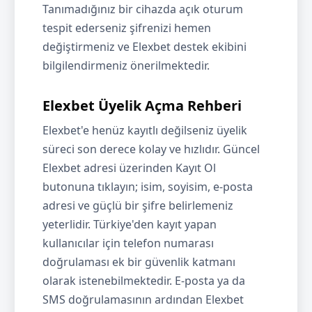
Tanımadığınız bir cihazda açık oturum
tespit ederseniz şifrenizi hemen
değiştirmeniz ve Elexbet destek ekibini
bilgilendirmeniz önerilmektedir.
Elexbet Üyelik Açma Rehberi
Elexbet'e henüz kayıtlı değilseniz üyelik
süreci son derece kolay ve hızlıdır. Güncel
Elexbet adresi üzerinden Kayıt Ol
butonuna tıklayın; isim, soyisim, e-posta
adresi ve güçlü bir şifre belirlemeniz
yeterlidir. Türkiye'den kayıt yapan
kullanıcılar için telefon numarası
doğrulaması ek bir güvenlik katmanı
olarak istenebilmektedir. E-posta ya da
SMS doğrulamasının ardından Elexbet