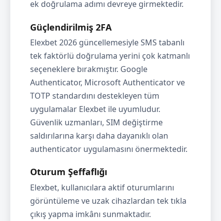
ek doğrulama adımı devreye girmektedir.
Güçlendirilmiş 2FA
Elexbet 2026 güncellemesiyle SMS tabanlı
tek faktörlü doğrulama yerini çok katmanlı
seçeneklere bırakmıştır. Google
Authenticator, Microsoft Authenticator ve
TOTP standardını destekleyen tüm
uygulamalar Elexbet ile uyumludur.
Güvenlik uzmanları, SIM değiştirme
saldırılarına karşı daha dayanıklı olan
authenticator uygulamasını önermektedir.
Oturum Şeffaflığı
Elexbet, kullanıcılara aktif oturumlarını
görüntüleme ve uzak cihazlardan tek tıkla
çıkış yapma imkânı sunmaktadır.