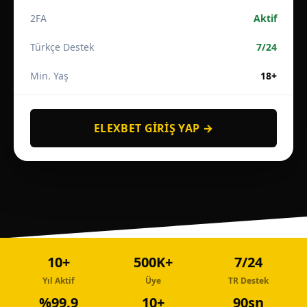
2FA
Aktif
Türkçe Destek
7/24
Min. Yaş
18+
ELEXBET GİRİŞ YAP →
10+
500K+
7/24
Yıl Aktif
Üye
TR Destek
%99.9
10+
90sn