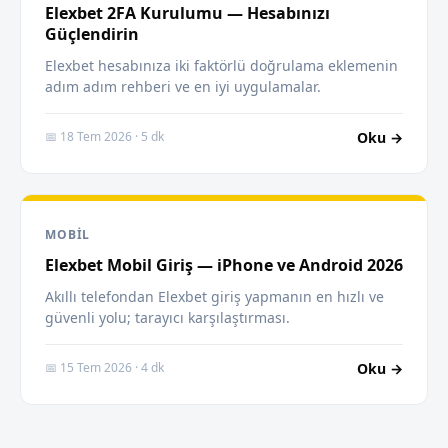
Elexbet 2FA Kurulumu — Hesabınızı
Güçlendirin
Elexbet hesabınıza iki faktörlü doğrulama eklemenin
adım adım rehberi ve en iyi uygulamalar.
Oku →
📅 18 Tem 2026 · 5 dk
MOBIL
Elexbet Mobil Giriş — iPhone ve Android 2026
Akıllı telefondan Elexbet giriş yapmanın en hızlı ve
güvenli yolu; tarayıcı karşılaştırması.
Oku →
📅 15 Tem 2026 · 4 dk