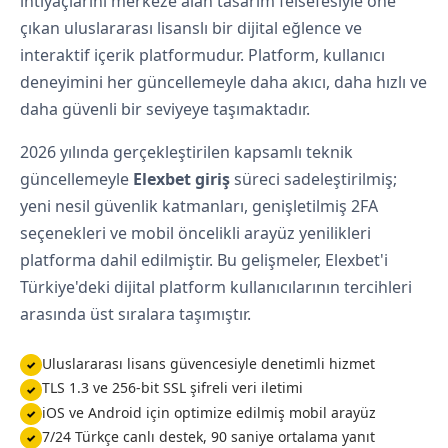
ihtiyaçlarını merkeze alan tasarım felsefesiyle öne
çıkan uluslararası lisanslı bir dijital eğlence ve
interaktif içerik platformudur. Platform, kullanıcı
deneyimini her güncellemeyle daha akıcı, daha hızlı ve
daha güvenli bir seviyeye taşımaktadır.
2026 yılında gerçekleştirilen kapsamlı teknik
güncellemeyle
Elexbet giriş
süreci sadeleştirilmiş;
yeni nesil güvenlik katmanları, genişletilmiş 2FA
seçenekleri ve mobil öncelikli arayüz yenilikleri
platforma dahil edilmiştir. Bu gelişmeler, Elexbet'i
Türkiye'deki dijital platform kullanıcılarının tercihleri
arasında üst sıralara taşımıştır.
Uluslararası lisans güvencesiyle denetimli hizmet
✓
TLS 1.3 ve 256-bit SSL şifreli veri iletimi
✓
iOS ve Android için optimize edilmiş mobil arayüz
✓
7/24 Türkçe canlı destek, 90 saniye ortalama yanıt
✓