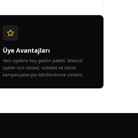
Üye Avantajları
Yeni üyelere hoş geldin paketi. Mevcut
üyeler için reload, sadakat ve sezon
kampanyalarıyla ödüllendirme sistemi.