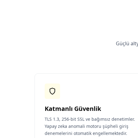
Güçlü alty
Katmanlı Güvenlik
TLS 1.3, 256-bit SSL ve bağımsız denetimler.
Yapay zeka anomali motoru şüpheli giriş
denemelerini otomatik engellemektedir.