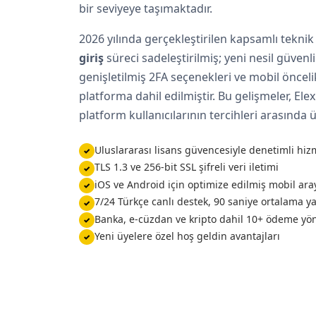
bir seviyeye taşımaktadır.
2026 yılında gerçekleştirilen kapsamlı tekni
giriş
süreci sadeleştirilmiş; yeni nesil güvenl
genişletilmiş 2FA seçenekleri ve mobil öncelik
platforma dahil edilmiştir. Bu gelişmeler, Elexb
platform kullanıcılarının tercihleri arasında üs
Uluslararası lisans güvencesiyle denetimli hiz
✓
TLS 1.3 ve 256-bit SSL şifreli veri iletimi
✓
iOS ve Android için optimize edilmiş mobil ara
✓
7/24 Türkçe canlı destek, 90 saniye ortalama ya
✓
Banka, e-cüzdan ve kripto dahil 10+ ödeme yö
✓
Yeni üyelere özel hoş geldin avantajları
✓