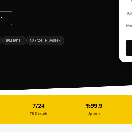
2F
Tü
?
Mi
🌐 Lisanslı
🕐 7/24 TR Destek
7/24
%99.9
TR Destek
Uptime