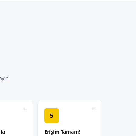
ayın.
5
la
Erişim Tamam!