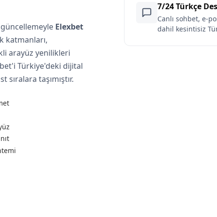
7/24 Türkçe De
Canlı sohbet, e-p
k güncellemeyle
Elexbet
dahil kesintisiz T
ik katmanları,
li arayüz yenilikleri
et'i Türkiye'deki dijital
t sıralara taşımıştır.
met
yüz
nıt
ntemi