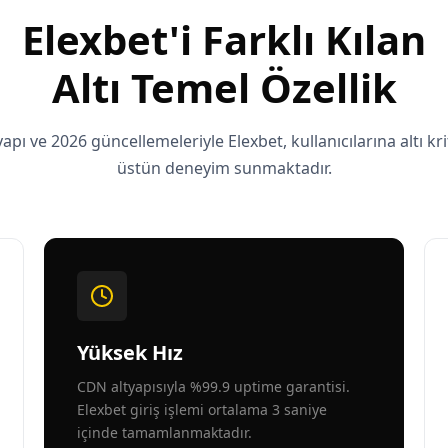
Elexbet'i Farklı Kılan
Altı Temel Özellik
apı ve 2026 güncellemeleriyle Elexbet, kullanıcılarına altı kr
üstün deneyim sunmaktadır.
Yüksek Hız
CDN altyapısıyla %99.9 uptime garantisi.
Elexbet giriş işlemi ortalama 3 saniye
içinde tamamlanmaktadır.