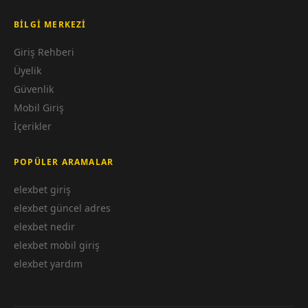
BILGI MERKEZI
Giriş Rehberi
Üyelik
Güvenlik
Mobil Giriş
İçerikler
POPÜLER ARAMALAR
elexbet giriş
elexbet güncel adres
elexbet nedir
elexbet mobil giriş
elexbet yardım