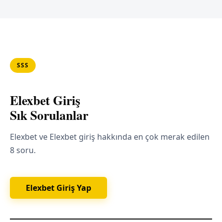
SSS
Elexbet Giriş
Sık Sorulanlar
Elexbet ve Elexbet giriş hakkında en çok merak edilen
8 soru.
Elexbet Giriş Yap