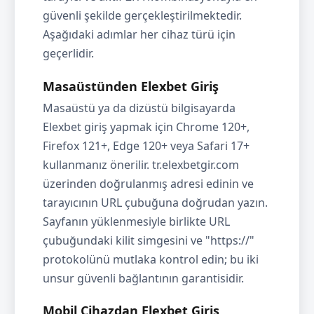
güvenli şekilde gerçekleştirilmektedir.
Aşağıdaki adımlar her cihaz türü için
geçerlidir.
Masaüstünden Elexbet Giriş
Masaüstü ya da dizüstü bilgisayarda
Elexbet giriş yapmak için Chrome 120+,
Firefox 121+, Edge 120+ veya Safari 17+
kullanmanız önerilir. tr.elexbetgir.com
üzerinden doğrulanmış adresi edinin ve
tarayıcının URL çubuğuna doğrudan yazın.
Sayfanın yüklenmesiyle birlikte URL
çubuğundaki kilit simgesini ve "https://"
protokolünü mutlaka kontrol edin; bu iki
unsur güvenli bağlantının garantisidir.
Mobil Cihazdan Elexbet Giriş