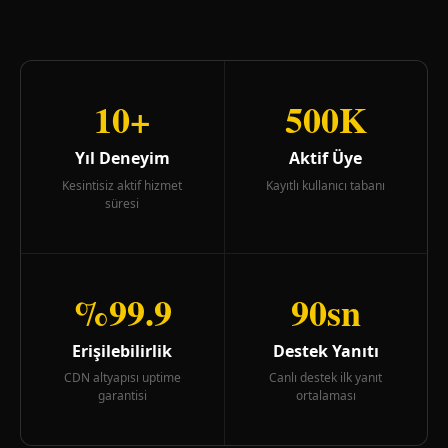
10+
500K
Yıl Deneyim
Aktif Üye
Kesintisiz aktif hizmet
Kayıtlı kullanıcı tabanı
süresi
%99.9
90sn
Erişilebilirlik
Destek Yanıtı
CDN altyapısı uptime
Canlı destek ilk yanıt
garantisi
ortalaması