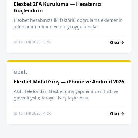
Elexbet 2FA Kurulumu — Hesabınızı
Güçlendirin
Elexbet hesabınıza iki faktörlü doğrulama eklemenin
adım adım rehberi ve en iyi uygulamalar.
Oku →
📅 18 Tem 2026 · 5 dk
MOBIL
Elexbet Mobil Giriş — iPhone ve Android 2026
Akıllı telefondan Elexbet giriş yapmanın en hızlı ve
güvenli yolu; tarayıcı karşılaştırması.
Oku →
📅 15 Tem 2026 · 4 dk