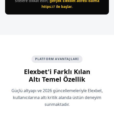
sitelere dikkat edin;
gerçek Elexbet adresi daima
https:// ile başlar.
PLATFORM AVANTAJLARI
Elexbet'i Farklı Kılan
Altı Temel Özellik
Güçlü altyapı ve 2026 güncellemeleriyle Elexbet,
kullanıcılarına altı kritik alanda üstün deneyim
sunmaktadır.