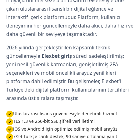
ihtiyaçlarını merkeze alan tasarım felsefesiyle öne
çıkan uluslararası lisanslı bir dijital eğlence ve
interaktif içerik platformudur. Platform, kullanıcı
deneyimini her güncellemeyle daha akıcı, daha hızlı ve
daha güvenli bir seviyeye taşımaktadır.
2026 yılında gerçekleştirilen kapsamlı teknik
güncellemeyle
Elexbet giriş
süreci sadeleştirilmiş;
yeni nesil güvenlik katmanları, genişletilmiş 2FA
seçenekleri ve mobil öncelikli arayüz yenilikleri
platforma dahil edilmiştir. Bu gelişmeler, Elexbet'i
Türkiye'deki dijital platform kullanıcılarının tercihleri
arasında üst sıralara taşımıştır.
Uluslararası lisans güvencesiyle denetimli hizmet
✓
TLS 1.3 ve 256-bit SSL şifreli veri iletimi
✓
iOS ve Android için optimize edilmiş mobil arayüz
✓
7/24 Türkçe canlı destek, 90 saniye ortalama yanıt
✓