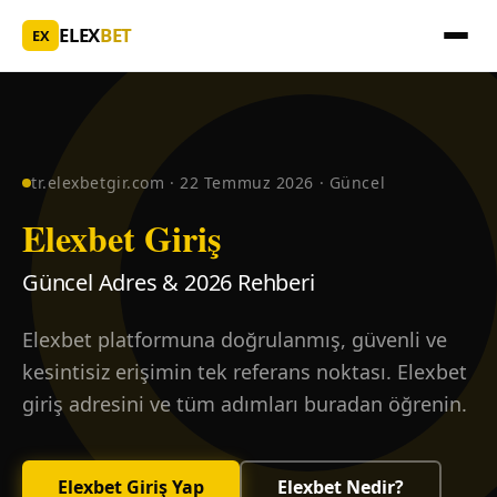
ELEX
BET
EX
tr.elexbetgir.com · 22 Temmuz 2026 · Güncel
Elexbet Giriş
Güncel Adres & 2026 Rehberi
Elexbet platformuna doğrulanmış, güvenli ve
kesintisiz erişimin tek referans noktası. Elexbet
giriş adresini ve tüm adımları buradan öğrenin.
Elexbet Giriş Yap
Elexbet Nedir?