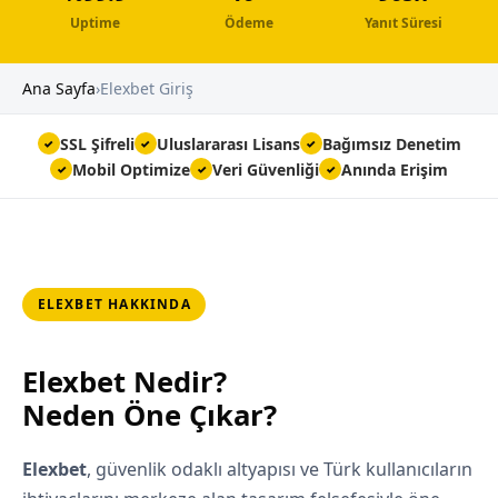
Uptime
Ödeme
Yanıt Süresi
Ana Sayfa
›
Elexbet Giriş
SSL Şifreli
Uluslararası Lisans
Bağımsız Denetim
✓
✓
✓
Mobil Optimize
Veri Güvenliği
Anında Erişim
✓
✓
✓
ELEXBET HAKKINDA
Elexbet Nedir?
Neden Öne Çıkar?
Elexbet
, güvenlik odaklı altyapısı ve Türk kullanıcıların