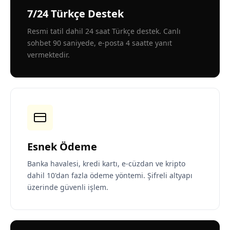
7/24 Türkçe Destek
Resmi tatil dahil 24 saat Türkçe destek. Canlı
sohbet 90 saniyede, e-posta 4 saatte yanıt
vermektedir.
Esnek Ödeme
Banka havalesi, kredi kartı, e-cüzdan ve kripto
dahil 10'dan fazla ödeme yöntemi. Şifreli altyapı
üzerinde güvenli işlem.