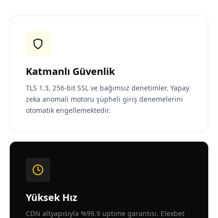
Katmanlı Güvenlik
TLS 1.3, 256-bit SSL ve bağımsız denetimler. Yapay
zeka anomali motoru şüpheli giriş denemelerini
otomatik engellemektedir.
Yüksek Hız
CDN altyapısıyla %99.9 uptime garantisi. Elexbet