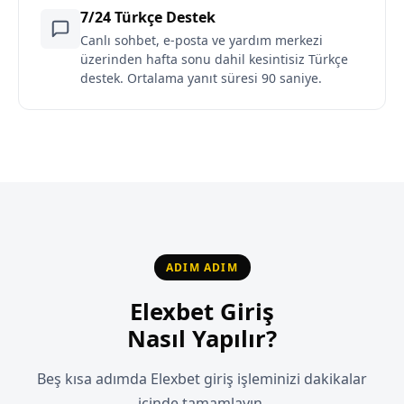
7/24 Türkçe Destek
Canlı sohbet, e-posta ve yardım merkezi
üzerinden hafta sonu dahil kesintisiz Türkçe
destek. Ortalama yanıt süresi 90 saniye.
ADIM ADIM
Elexbet Giriş
Nasıl Yapılır?
Beş kısa adımda Elexbet giriş işleminizi dakikalar
içinde tamamlayın.