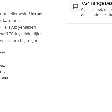
7/24 Türkçe De
Canlı sohbet, e-p
k güncellemeyle
Elexbet
dahil kesintisiz T
ik katmanları,
li arayüz yenilikleri
et'i Türkiye'deki dijital
t sıralara taşımıştır.
met
yüz
nıt
ntemi