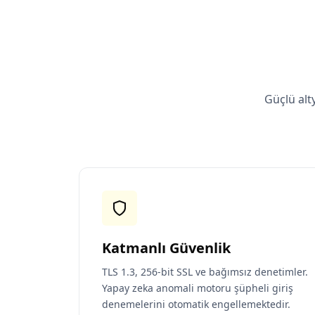
Güçlü alty
Katmanlı Güvenlik
TLS 1.3, 256-bit SSL ve bağımsız denetimler.
Yapay zeka anomali motoru şüpheli giriş
denemelerini otomatik engellemektedir.