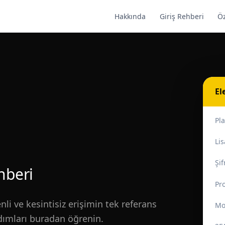
Hakkında
Giriş Rehberi
Öz
El
Pl
Li
Şi
hberi
Pr
i ve kesintisiz erişimin tek referans
Mo
adımları buradan öğrenin.