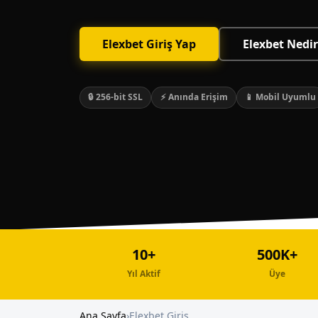
Elexbet Giriş Yap
Elexbet Nedir
🔒 256-bit SSL
⚡ Anında Erişim
📱 Mobil Uyumlu
10+
500K+
Yıl Aktif
Üye
Ana Sayfa
›
Elexbet Giriş