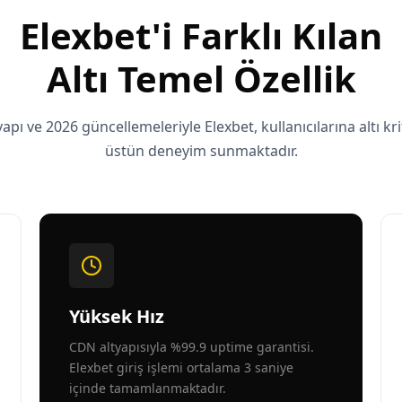
Elexbet'i Farklı Kılan
Altı Temel Özellik
apı ve 2026 güncellemeleriyle Elexbet, kullanıcılarına altı kr
üstün deneyim sunmaktadır.
Yüksek Hız
CDN altyapısıyla %99.9 uptime garantisi.
Elexbet giriş işlemi ortalama 3 saniye
içinde tamamlanmaktadır.