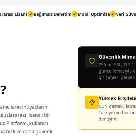
ararası Lisans
Bağımsız Denetim
Mobil Optimize
Veri Güve
✓
✓
✓
Güvenlik Mimar
256-bit SSL, TLS 1
güncellemesiyle e
girişimleri gerçek
?
Yüksek Erişilebi
CDN destekli küres
anıcıların ihtiyaçlarını
Türkiye'nin her bö
uslararası lisanslı bir
deneyimi.
ur. Platform, kullanıcı
a hızlı ve daha güvenli