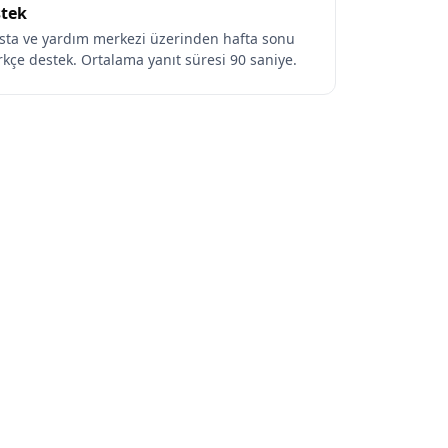
stek
osta ve yardım merkezi üzerinden hafta sonu
ürkçe destek. Ortalama yanıt süresi 90 saniye.