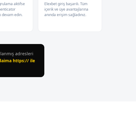
oğrulama aktifse
Elexbet giriş başarılı. Tüm
enticator
içerik ve üye avantajlarına
k devam edin.
anında erişim sağladınız.
ulanmış adresleri
aima https:// ile