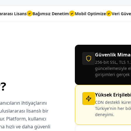
ararası Lisans
Bağımsız Denetim
Mobil Optimize
Veri Güve
✓
✓
✓
Güvenlik Mimar
256-bit SSL, TLS 1
güncellemesiyle e
girişimleri gerçek
?
Yüksek Erişilebi
CDN destekli küres
anıcıların ihtiyaçlarını
Türkiye'nin her bö
uslararası lisanslı bir
deneyimi.
ur. Platform, kullanıcı
a hızlı ve daha güvenli