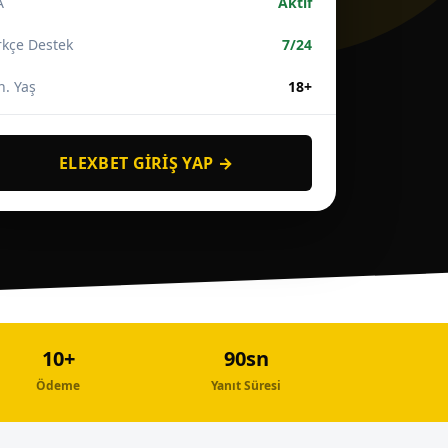
A
Aktif
rkçe Destek
7/24
n. Yaş
18+
ELEXBET GİRİŞ YAP →
10+
90sn
Ödeme
Yanıt Süresi