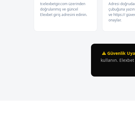
tr.elexbetgir.com üzerinden
Adresi doğruda
doğrulanmış ve güncel
çubuğuna yazın. 
Elexbet giriş adresini edinin.
ve https:// güve
onaylar.
⚠ Güvenlik Uyar
kullanın. Elexbet