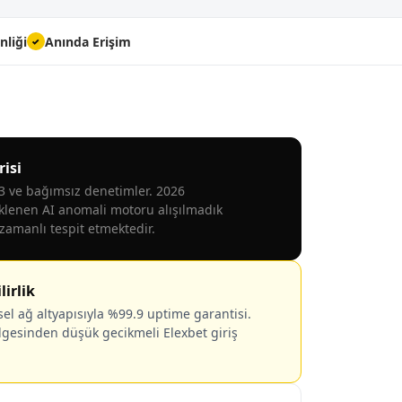
nliği
Anında Erişim
✓
isi
.3 ve bağımsız denetimler. 2026
klenen AI anomali motoru alışılmadık
 zamanlı tespit etmektedir.
lirlik
el ağ altyapısıyla %99.9 uptime garantisi.
lgesinden düşük gecikmeli Elexbet giriş