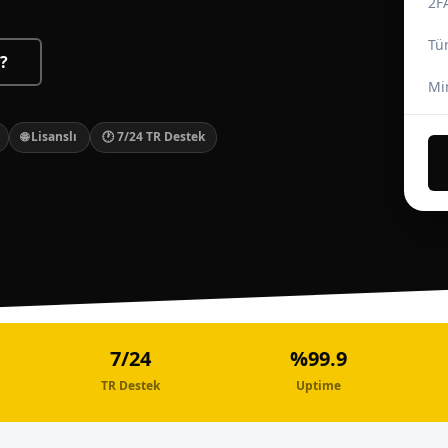
2F
Tü
?
Mi
🌐 Lisanslı
🕐 7/24 TR Destek
7/24
%99.9
TR Destek
Uptime