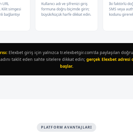
n URL
Kullanıcı adı ve şifrenizi giriş
İki faktörlü d
Kilit simgesi
formuna doğru biçimde girin;
SMS veya auth
nli bağlantıyı
büyük/küçük harfe dikkat edin.
kodunu girere
ısı:
Elexbet giriş için yalnızca tr.elexbetgir.com'da paylaşılan doğr
 adını taklit eden sahte sitelere dikkat edin;
gerçek Elexbet adresi d
başlar.
PLATFORM AVANTAJLARI