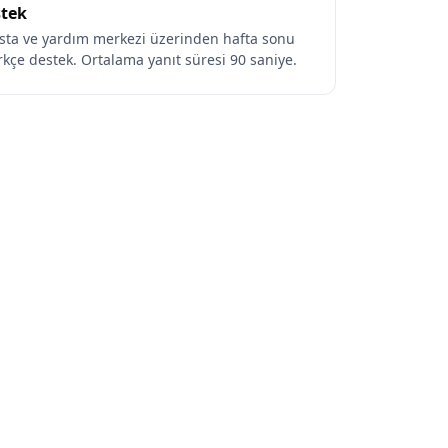
stek
osta ve yardım merkezi üzerinden hafta sonu
ürkçe destek. Ortalama yanıt süresi 90 saniye.