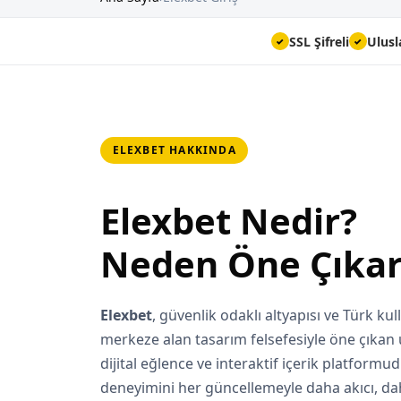
SSL Şifreli
Ulusl
✓
✓
ELEXBET HAKKINDA
Elexbet Nedir?
Neden Öne Çıkar
Elexbet
, güvenlik odaklı altyapısı ve Türk kull
merkeze alan tasarım felsefesiyle öne çıkan ul
dijital eğlence ve interaktif içerik platformud
deneyimini her güncellemeyle daha akıcı, dah