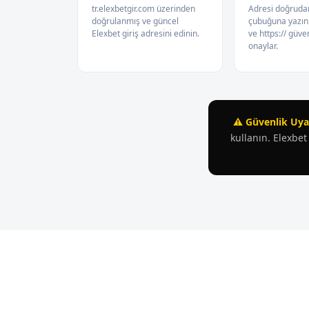
tr.elexbetgir.com üzerinden
Adresi doğruda
doğrulanmış ve güncel
çubuğuna yazın. 
Elexbet giriş adresini edinin.
ve https:// güve
onaylar.
⚠ Güvenlik Uyar
kullanın. Elexbet