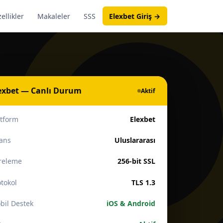
ellikler
Makaleler
SSS
Elexbet Giriş →
exbet — Canlı Durum
Aktif
atform
Elexbet
sans
Uluslararası
freleme
256-bit SSL
otokol
TLS 1.3
bil Destek
iOS & Android