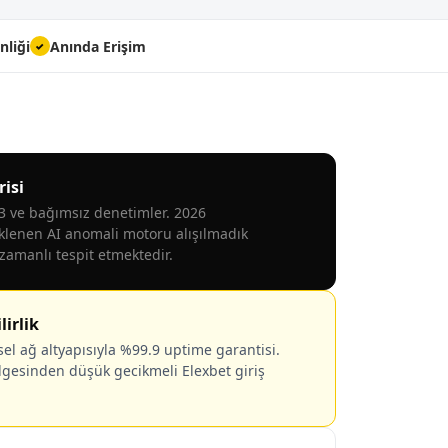
nliği
Anında Erişim
✓
isi
.3 ve bağımsız denetimler. 2026
klenen AI anomali motoru alışılmadık
 zamanlı tespit etmektedir.
lirlik
el ağ altyapısıyla %99.9 uptime garantisi.
lgesinden düşük gecikmeli Elexbet giriş