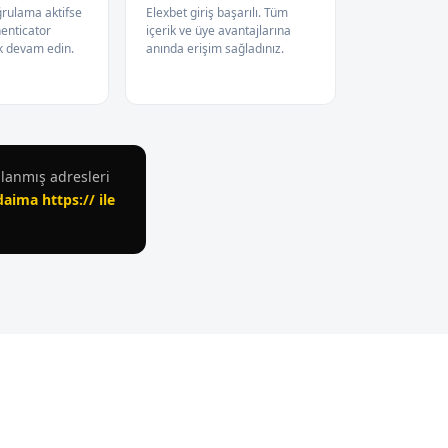
oğrulama aktifse
Elexbet giriş başarılı. Tüm
enticator
içerik ve üye avantajlarına
k devam edin.
anında erişim sağladınız.
ulanmış adresleri
aima https:// ile