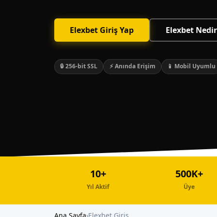
Elexbet Giriş Yap
Elexbet Nedir
🔒 256-bit SSL
⚡ Anında Erişim
📱 Mobil Uyumlu
10+
500K+
Yıl Aktif
Üye
Ana Sayfa
›
Elexbet Giriş