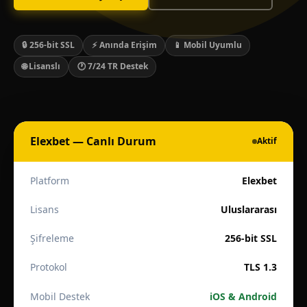
🔒 256-bit SSL
⚡ Anında Erişim
📱 Mobil Uyumlu
🌐 Lisanslı
🕐 7/24 TR Destek
Elexbet — Canlı Durum
Aktif
Platform
Elexbet
Lisans
Uluslararası
Şifreleme
256-bit SSL
Protokol
TLS 1.3
Mobil Destek
iOS & Android