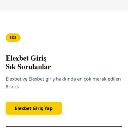
SSS
Elexbet Giriş
Sık Sorulanlar
Elexbet ve Elexbet giriş hakkında en çok merak edilen
8 soru.
Elexbet Giriş Yap