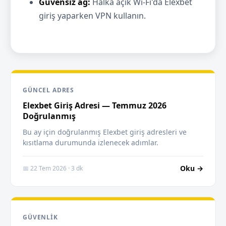
Güvensiz ağ:
Halka açık Wi-Fi'da Elexbet
giriş yaparken VPN kullanın.
GÜNCEL ADRES
Elexbet Giriş Adresi — Temmuz 2026
Doğrulanmış
Bu ay için doğrulanmış Elexbet giriş adresleri ve
kısıtlama durumunda izlenecek adımlar.
Oku →
📅 22 Tem 2026 · 3 dk
GÜVENLIK