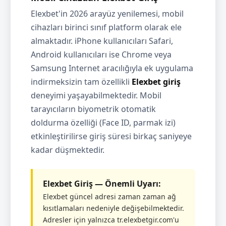
Elexbet'in 2026 arayüz yenilemesi, mobil
cihazları birinci sınıf platform olarak ele
almaktadır. iPhone kullanıcıları Safari,
Android kullanıcıları ise Chrome veya
Samsung Internet aracılığıyla ek uygulama
indirmeksizin tam özellikli
Elexbet giriş
deneyimi yaşayabilmektedir. Mobil
tarayıcıların biyometrik otomatik
doldurma özelliği (Face ID, parmak izi)
etkinleştirilirse giriş süresi birkaç saniyeye
kadar düşmektedir.
Elexbet Giriş — Önemli Uyarı:
Elexbet güncel adresi zaman zaman ağ
kısıtlamaları nedeniyle değişebilmektedir.
Adresler için yalnızca tr.elexbetgir.com'u