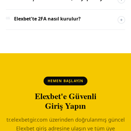
tüm özelliklere erişebilirsiniz.
adres üzerinden Kayıt Ol butonuna tıklayın, formu
doldurun ve e-posta veya SMS doğrulamasını
tamamlayın. Hesabınız hemen aktif olur ve hoş geldin
Elexbet giriş ekranındaki "Şifremi Unuttum"
08
Elexbet'te 2FA nasıl kurulur?
avantajlarına anında kavuşursunuz.
bağlantısına tıklayın. Üyelik e-posta adresinize
sıfırlama bağlantısı gönderilecektir. Bağlantı 15 dakika
geçerlidir. E-posta gelmezse spam klasörünüzü
Elexbet hesabınıza giriş yapın, sağ üstteki profil
kontrol edin; sorun devam ederse Elexbet canlı
menüsünden Güvenlik Ayarları'na gidin ve İki Faktörlü
desteğe başvurun.
Doğrulama seçeneğini aktif hale getirin. SMS veya
authenticator uygulama seçeneklerinden birini tercih
edin. SMS'e kıyasla authenticator uygulaması (Google,
Microsoft) SIM swap saldırılarına karşı çok daha
güvenlidir.
HEMEN BAŞLAYIN
Elexbet'e Güvenli
Giriş Yapın
tr.elexbetgir.com üzerinden doğrulanmış güncel
Elexbet giriş adresine ulaşın ve tüm üye