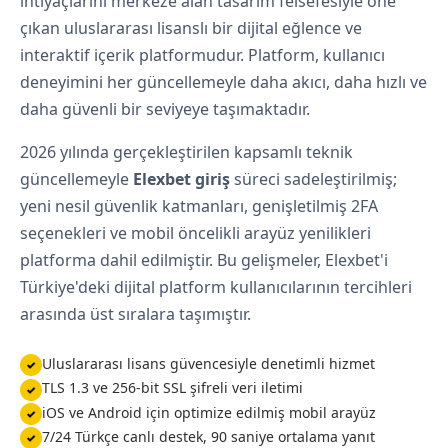
ihtiyaçlarını merkeze alan tasarım felsefesiyle öne
çıkan uluslararası lisanslı bir dijital eğlence ve
interaktif içerik platformudur. Platform, kullanıcı
deneyimini her güncellemeyle daha akıcı, daha hızlı ve
daha güvenli bir seviyeye taşımaktadır.
2026 yılında gerçekleştirilen kapsamlı teknik
güncellemeyle
Elexbet giriş
süreci sadeleştirilmiş;
yeni nesil güvenlik katmanları, genişletilmiş 2FA
seçenekleri ve mobil öncelikli arayüz yenilikleri
platforma dahil edilmiştir. Bu gelişmeler, Elexbet'i
Türkiye'deki dijital platform kullanıcılarının tercihleri
arasında üst sıralara taşımıştır.
Uluslararası lisans güvencesiyle denetimli hizmet
✓
TLS 1.3 ve 256-bit SSL şifreli veri iletimi
✓
iOS ve Android için optimize edilmiş mobil arayüz
✓
7/24 Türkçe canlı destek, 90 saniye ortalama yanıt
✓