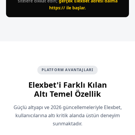
sitelere dikkat edin;
gerçek Elexbet adresi daima
https:// ile başlar.
PLATFORM AVANTAJLARI
Elexbet'i Farklı Kılan
Altı Temel Özellik
Güçlü altyapı ve 2026 güncellemeleriyle Elexbet,
kullanıcılarına altı kritik alanda üstün deneyim
sunmaktadır.