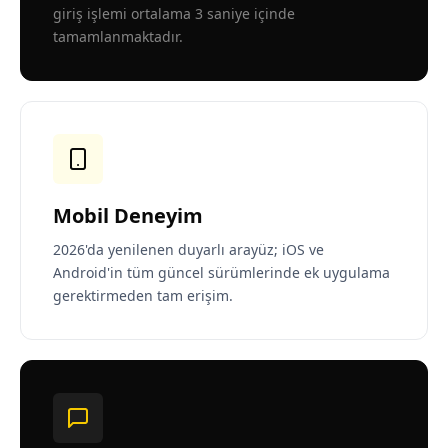
giriş işlemi ortalama 3 saniye içinde
tamamlanmaktadır.
Mobil Deneyim
2026'da yenilenen duyarlı arayüz; iOS ve
Android'in tüm güncel sürümlerinde ek uygulama
gerektirmeden tam erişim.