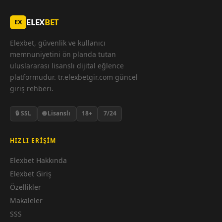
ELEX
BET
EX
Elexbet, güvenlik ve kullanıcı
memnuniyetini ön planda tutan
uluslararası lisanslı dijital eğlence
platformudur. tr.elexbetgir.com güncel
giriş rehberi.
🔒 SSL
🌐 Lisanslı
18+
7/24
HIZLI ERIŞIM
Elexbet Hakkında
Elexbet Giriş
Özellikler
Makaleler
SSS