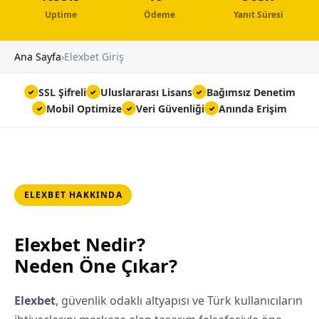
Uptime
Ödeme
Yanıt Süresi
Ana Sayfa
›
Elexbet Giriş
SSL Şifreli
Uluslararası Lisans
Bağımsız Denetim
✓
✓
✓
Mobil Optimize
Veri Güvenliği
Anında Erişim
✓
✓
✓
ELEXBET HAKKINDA
Elexbet Nedir?
Neden Öne Çıkar?
Elexbet
, güvenlik odaklı altyapısı ve Türk kullanıcıların