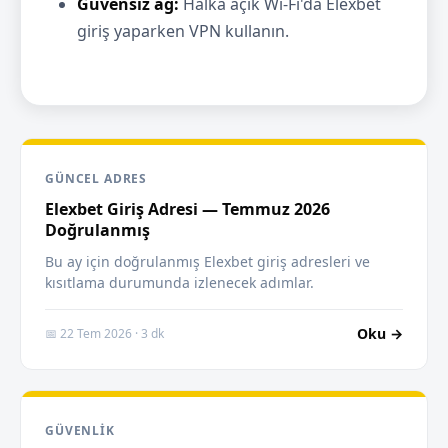
Güvensiz ağ:
Halka açık Wi-Fi'da Elexbet
giriş yaparken VPN kullanın.
GÜNCEL ADRES
Elexbet Giriş Adresi — Temmuz 2026
Doğrulanmış
Bu ay için doğrulanmış Elexbet giriş adresleri ve
kısıtlama durumunda izlenecek adımlar.
Oku →
📅 22 Tem 2026 · 3 dk
GÜVENLIK