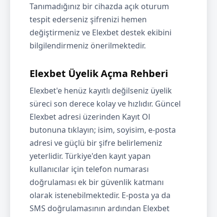
Tanımadığınız bir cihazda açık oturum
tespit ederseniz şifrenizi hemen
değiştirmeniz ve Elexbet destek ekibini
bilgilendirmeniz önerilmektedir.
Elexbet Üyelik Açma Rehberi
Elexbet'e henüz kayıtlı değilseniz üyelik
süreci son derece kolay ve hızlıdır. Güncel
Elexbet adresi üzerinden Kayıt Ol
butonuna tıklayın; isim, soyisim, e-posta
adresi ve güçlü bir şifre belirlemeniz
yeterlidir. Türkiye'den kayıt yapan
kullanıcılar için telefon numarası
doğrulaması ek bir güvenlik katmanı
olarak istenebilmektedir. E-posta ya da
SMS doğrulamasının ardından Elexbet