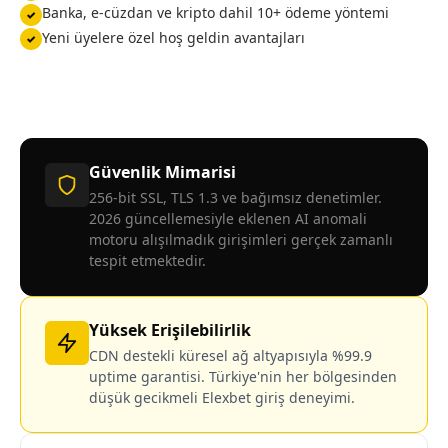
Banka, e-cüzdan ve kripto dahil 10+ ödeme yöntemi
✓
Yeni üyelere özel hoş geldin avantajları
✓
Güvenlik Mimarisi
256-bit SSL, TLS 1.3 ve bağımsız denetimler.
2026 güncellemesiyle eklenen AI anomali
motoru alışılmadık girişimleri gerçek zamanlı
tespit etmektedir.
Yüksek Erişilebilirlik
CDN destekli küresel ağ altyapısıyla %99.9
uptime garantisi. Türkiye'nin her bölgesinden
düşük gecikmeli Elexbet giriş deneyimi.