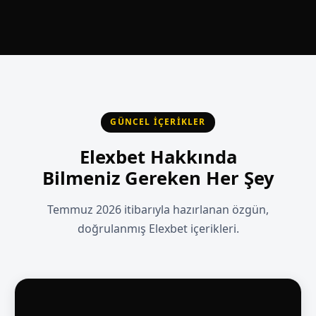
GÜNCEL İÇERIKLER
Elexbet Hakkında
Bilmeniz Gereken Her Şey
Temmuz 2026 itibarıyla hazırlanan özgün,
doğrulanmış Elexbet içerikleri.