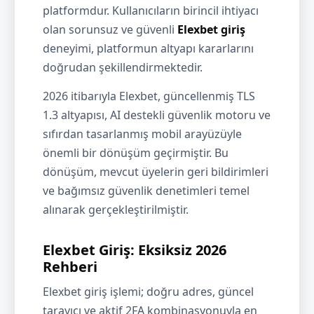
platformdur. Kullanıcıların birincil ihtiyacı
olan sorunsuz ve güvenli
Elexbet giriş
deneyimi, platformun altyapı kararlarını
doğrudan şekillendirmektedir.
2026 itibarıyla Elexbet, güncellenmiş TLS
1.3 altyapısı, AI destekli güvenlik motoru ve
sıfırdan tasarlanmış mobil arayüzüyle
önemli bir dönüşüm geçirmiştir. Bu
dönüşüm, mevcut üyelerin geri bildirimleri
ve bağımsız güvenlik denetimleri temel
alınarak gerçekleştirilmiştir.
Elexbet Giriş: Eksiksiz 2026
Rehberi
Elexbet giriş işlemi; doğru adres, güncel
tarayıcı ve aktif 2FA kombinasyonuyla en