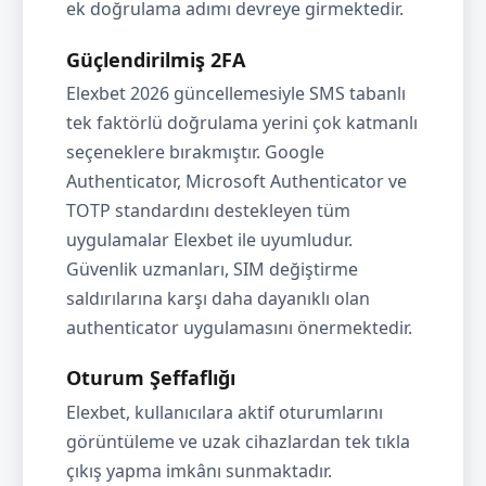
ek doğrulama adımı devreye girmektedir.
Güçlendirilmiş 2FA
Elexbet 2026 güncellemesiyle SMS tabanlı
tek faktörlü doğrulama yerini çok katmanlı
seçeneklere bırakmıştır. Google
Authenticator, Microsoft Authenticator ve
TOTP standardını destekleyen tüm
uygulamalar Elexbet ile uyumludur.
Güvenlik uzmanları, SIM değiştirme
saldırılarına karşı daha dayanıklı olan
authenticator uygulamasını önermektedir.
Oturum Şeffaflığı
Elexbet, kullanıcılara aktif oturumlarını
görüntüleme ve uzak cihazlardan tek tıkla
çıkış yapma imkânı sunmaktadır.