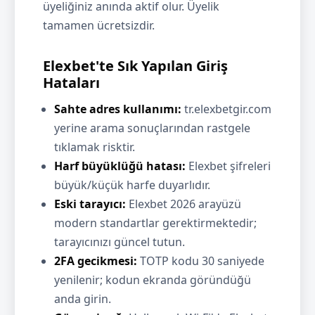
üyeliğiniz anında aktif olur. Üyelik
tamamen ücretsizdir.
Elexbet'te Sık Yapılan Giriş
Hataları
Sahte adres kullanımı:
tr.elexbetgir.com
yerine arama sonuçlarından rastgele
tıklamak risktir.
Harf büyüklüğü hatası:
Elexbet şifreleri
büyük/küçük harfe duyarlıdır.
Eski tarayıcı:
Elexbet 2026 arayüzü
modern standartlar gerektirmektedir;
tarayıcınızı güncel tutun.
2FA gecikmesi:
TOTP kodu 30 saniyede
yenilenir; kodun ekranda göründüğü
anda girin.