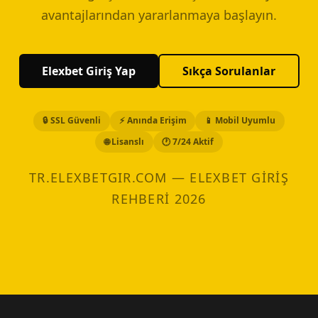
avantajlarından yararlanmaya başlayın.
Elexbet Giriş Yap
Sıkça Sorulanlar
🔒 SSL Güvenli
⚡ Anında Erişim
📱 Mobil Uyumlu
🌐 Lisanslı
🕐 7/24 Aktif
TR.ELEXBETGIR.COM — ELEXBET GİRİŞ
REHBERİ 2026