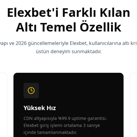
Elexbet'i Farklı Kılan
Altı Temel Özellik
apı ve 2026 güncellemeleriyle Elexbet, kullanıcılarına altı kr
üstün deneyim sunmaktadır.
Yüksek Hız
CDN altyapısıyla %99.9 uptime garantisi.
Elexbet giriş işlemi ortalama 3 saniye
içinde tamamlanmaktadır.