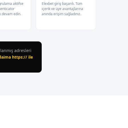
oğrulama aktifse
Elexbet giriş başarılı. Tüm
enticator
içerik ve üye avantajlarına
k devam edin.
anında erişim sağladınız.
ulanmış adresleri
aima https:// ile