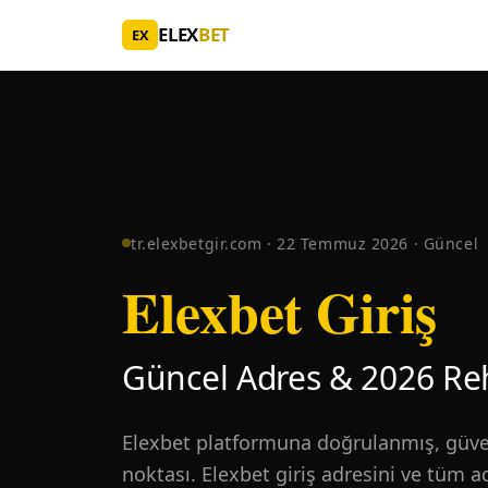
ELEX
BET
EX
tr.elexbetgir.com · 22 Temmuz 2026 · Güncel
Elexbet Giriş
Güncel Adres & 2026 Re
Elexbet platformuna doğrulanmış, güvenl
noktası. Elexbet giriş adresini ve tüm 