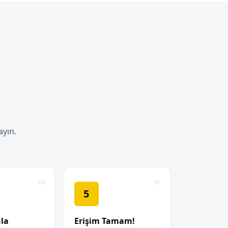
ayın.
5
la
Erişim Tamam!