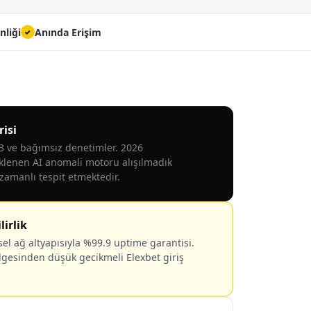
nliği
Anında Erişim
✓
isi
.3 ve bağımsız denetimler. 2026
klenen AI anomali motoru alışılmadık
 zamanlı tespit etmektedir.
lirlik
el ağ altyapısıyla %99.9 uptime garantisi.
lgesinden düşük gecikmeli Elexbet giriş