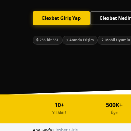
Elexbet Giriş Yap
Elexbet Nedir
🔒 256-bit SSL
⚡ Anında Erişim
📱 Mobil Uyumlu
10+
500K+
Yıl Aktif
Üye
Ana Sayfa
›
Elexbet Giriş