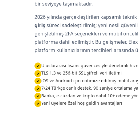
bir seviyeye taşımaktadır.
2026 yılında gerçekleştirilen kapsamlı tekni
giriş
süreci sadeleştirilmiş; yeni nesil güvenl
genişletilmiş 2FA seçenekleri ve mobil öncelik
platforma dahil edilmiştir. Bu gelişmeler, Elexb
platform kullanıcılarının tercihleri arasında üs
Uluslararası lisans güvencesiyle denetimli hiz
✓
TLS 1.3 ve 256-bit SSL şifreli veri iletimi
✓
iOS ve Android için optimize edilmiş mobil ara
✓
7/24 Türkçe canlı destek, 90 saniye ortalama ya
✓
Banka, e-cüzdan ve kripto dahil 10+ ödeme yö
✓
Yeni üyelere özel hoş geldin avantajları
✓