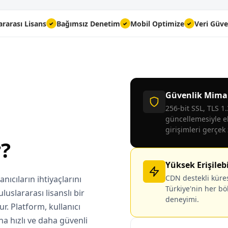
ararası Lisans
Bağımsız Denetim
Mobil Optimize
Veri Güve
✓
✓
✓
Güvenlik Mimar
256-bit SSL, TLS 1
güncellemesiyle e
girişimleri gerçek
?
Yüksek Erişilebi
CDN destekli küres
anıcıların ihtiyaçlarını
Türkiye'nin her bö
uslararası lisanslı bir
deneyimi.
ur. Platform, kullanıcı
a hızlı ve daha güvenli