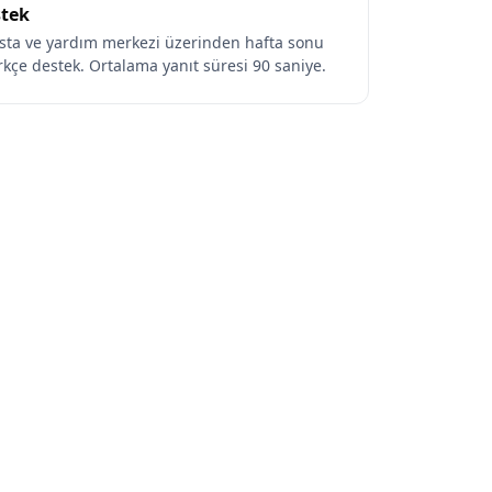
stek
osta ve yardım merkezi üzerinden hafta sonu
ürkçe destek. Ortalama yanıt süresi 90 saniye.