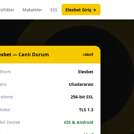
ellikler
Makaleler
SSS
Elexbet Giriş →
exbet — Canlı Durum
Aktif
atform
Elexbet
sans
Uluslararası
freleme
256-bit SSL
otokol
TLS 1.3
bil Destek
iOS & Android