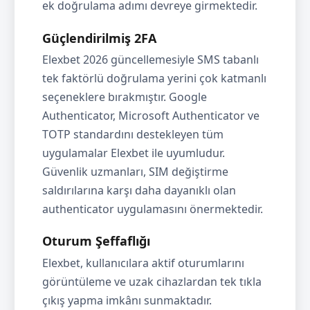
ek doğrulama adımı devreye girmektedir.
Güçlendirilmiş 2FA
Elexbet 2026 güncellemesiyle SMS tabanlı
tek faktörlü doğrulama yerini çok katmanlı
seçeneklere bırakmıştır. Google
Authenticator, Microsoft Authenticator ve
TOTP standardını destekleyen tüm
uygulamalar Elexbet ile uyumludur.
Güvenlik uzmanları, SIM değiştirme
saldırılarına karşı daha dayanıklı olan
authenticator uygulamasını önermektedir.
Oturum Şeffaflığı
Elexbet, kullanıcılara aktif oturumlarını
görüntüleme ve uzak cihazlardan tek tıkla
çıkış yapma imkânı sunmaktadır.