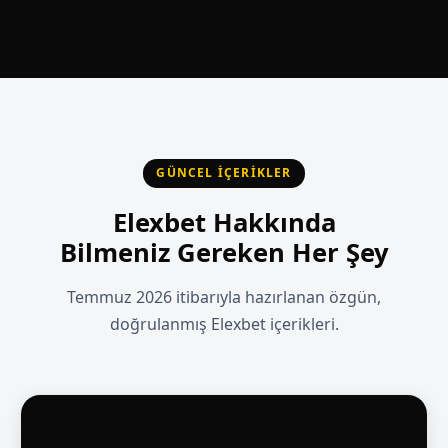
GÜNCEL İÇERIKLER
Elexbet Hakkında
Bilmeniz Gereken Her Şey
Temmuz 2026 itibarıyla hazırlanan özgün,
doğrulanmış Elexbet içerikleri.