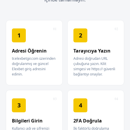
1
2
Adresi Öğrenin
Tarayıcıya Yazın
tr.elexbetgir.com üzerinden
Adresi doğrudan URL
doğrulanmış ve güncel
çubuğuna yazın. Kilit
Elexbet giriş adresini
simgesi ve https:// güvenli
edinin.
bağlantıyı onaylar.
3
4
Bilgileri Girin
2FA Doğrula
Kullanıcı adı ve şifrenizi
İki faktörlü doğrulama