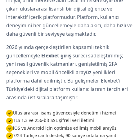
ihtiyaçlarını merkeze alan tasarım felsefesiyle öne
çıkan uluslararası lisanslı bir dijital eğlence ve
interaktif içerik platformudur. Platform, kullanıcı
deneyimini her güncellemeyle daha akıcı, daha hızlı ve
daha güvenli bir seviyeye taşımaktadır.
2026 yılında gerçekleştirilen kapsamlı teknik
güncellemeyle
Elexbet giriş
süreci sadeleştirilmiş;
yeni nesil güvenlik katmanları, genişletilmiş 2FA
seçenekleri ve mobil öncelikli arayüz yenilikleri
platforma dahil edilmiştir. Bu gelişmeler, Elexbet'i
Türkiye'deki dijital platform kullanıcılarının tercihleri
arasında üst sıralara taşımıştır.
Uluslararası lisans güvencesiyle denetimli hizmet
✓
TLS 1.3 ve 256-bit SSL şifreli veri iletimi
✓
iOS ve Android için optimize edilmiş mobil arayüz
✓
7/24 Türkçe canlı destek, 90 saniye ortalama yanıt
✓