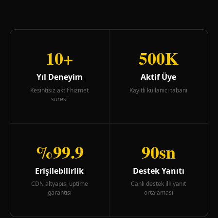
10+
500K
Yıl Deneyim
Aktif Üye
Kesintisiz aktif hizmet
Kayıtlı kullanıcı tabanı
süresi
%99.9
90sn
Erişilebilirlik
Destek Yanıtı
CDN altyapısı uptime
Canlı destek ilk yanıt
garantisi
ortalaması