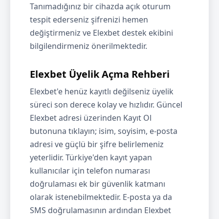
Tanımadığınız bir cihazda açık oturum
tespit ederseniz şifrenizi hemen
değiştirmeniz ve Elexbet destek ekibini
bilgilendirmeniz önerilmektedir.
Elexbet Üyelik Açma Rehberi
Elexbet'e henüz kayıtlı değilseniz üyelik
süreci son derece kolay ve hızlıdır. Güncel
Elexbet adresi üzerinden Kayıt Ol
butonuna tıklayın; isim, soyisim, e-posta
adresi ve güçlü bir şifre belirlemeniz
yeterlidir. Türkiye'den kayıt yapan
kullanıcılar için telefon numarası
doğrulaması ek bir güvenlik katmanı
olarak istenebilmektedir. E-posta ya da
SMS doğrulamasının ardından Elexbet