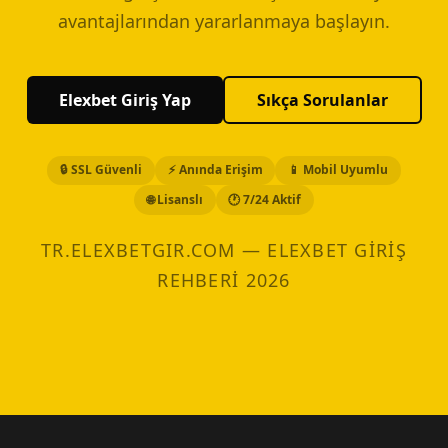
avantajlarından yararlanmaya başlayın.
Elexbet Giriş Yap
Sıkça Sorulanlar
🔒 SSL Güvenli
⚡ Anında Erişim
📱 Mobil Uyumlu
🌐 Lisanslı
🕐 7/24 Aktif
TR.ELEXBETGIR.COM — ELEXBET GİRİŞ
REHBERİ 2026