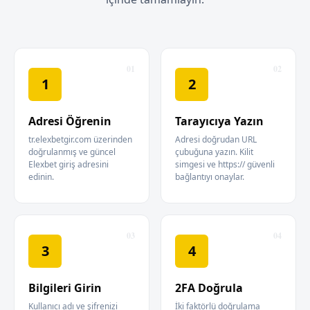
1
2
Adresi Öğrenin
Tarayıcıya Yazın
tr.elexbetgir.com üzerinden
Adresi doğrudan URL
doğrulanmış ve güncel
çubuğuna yazın. Kilit
Elexbet giriş adresini
simgesi ve https:// güvenli
edinin.
bağlantıyı onaylar.
3
4
Bilgileri Girin
2FA Doğrula
Kullanıcı adı ve şifrenizi
İki faktörlü doğrulama