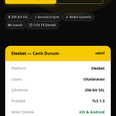
🔒 256-bit SSL
⚡ Anında Erişim
📱 Mobil Uyumlu
🌐 Lisanslı
🕐 7/24 TR Destek
Elexbet — Canlı Durum
Aktif
Platform
Elexbet
Lisans
Uluslararası
Şifreleme
256-bit SSL
Protokol
TLS 1.3
Mobil Destek
iOS & Android