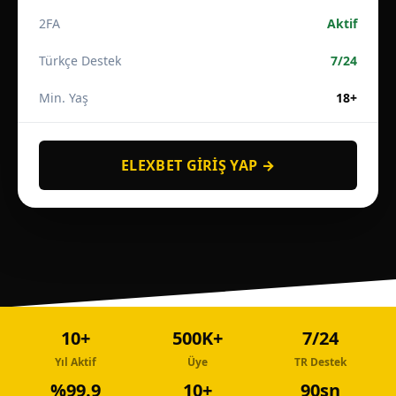
2FA
Aktif
Türkçe Destek
7/24
Min. Yaş
18+
ELEXBET GİRİŞ YAP →
10+
500K+
7/24
Yıl Aktif
Üye
TR Destek
%99.9
10+
90sn