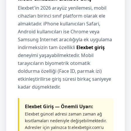
Elexbet'in 2026 arayüz yenilemesi, mobil
cihazları birinci sınıf platform olarak ele
almaktadır. iPhone kullanıcıları Safari,
Android kullanıcıları ise Chrome veya
Samsung Internet aracılığıyla ek uygulama
indirmeksizin tam özellikli
Elexbet giriş
deneyimi yaşayabilmektedir. Mobil
tarayıcıların biyometrik otomatik
doldurma özelliği (Face ID, parmak izi)
etkinleştirilirse giriş süresi birkaç saniyeye
kadar düşmektedir.
Elexbet Giriş — Önemli Uyarı:
Elexbet güncel adresi zaman zaman ağ
kısıtlamaları nedeniyle değişebilmektedir.
Adresler için yalnızca tr.elexbetgir.com'u