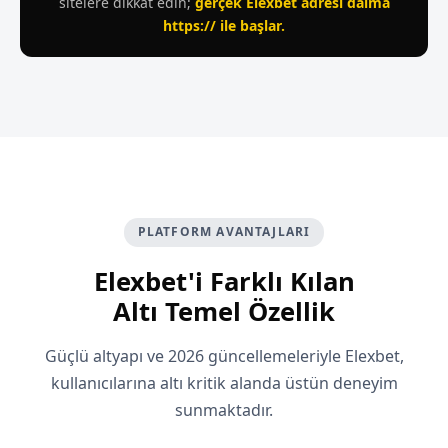
sitelere dikkat edin;
gerçek Elexbet adresi daima
https:// ile başlar.
PLATFORM AVANTAJLARI
Elexbet'i Farklı Kılan
Altı Temel Özellik
Güçlü altyapı ve 2026 güncellemeleriyle Elexbet,
kullanıcılarına altı kritik alanda üstün deneyim
sunmaktadır.