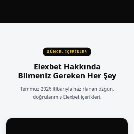
GÜNCEL İÇERIKLER
Elexbet Hakkında
Bilmeniz Gereken Her Şey
Temmuz 2026 itibarıyla hazırlanan özgün,
doğrulanmış Elexbet içerikleri.