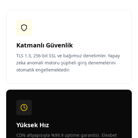
Katmanlı Güvenlik
TLS 1.3, 256-bit SSL ve bağımsız denetimler. Yapay
zeka anomali motoru şüpheli giriş denemelerini
otomatik engellemektedir.
Yüksek Hız
CDN altyapısıyla %99.9 uptime garantisi. Elexbet