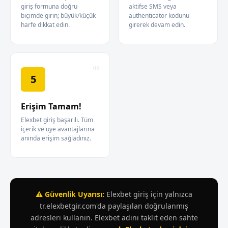
giriş formuna doğru
aktifse SMS veya
biçimde girin; büyük/küçük
authenticator kodunu
harfe dikkat edin.
girerek devam edin.
5
Erişim Tamam!
Elexbet giriş başarılı. Tüm
içerik ve üye avantajlarına
anında erişim sağladınız.
⚠ Güvenlik Uyarısı:
Elexbet giriş için yalnızca
tr.elexbetgir.com'da paylaşılan doğrulanmış
adresleri kullanın. Elexbet adını taklit eden sahte