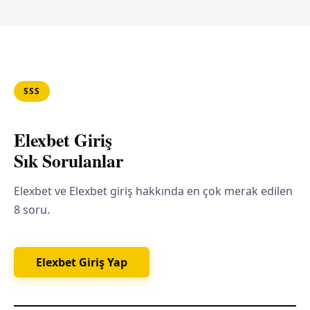
SSS
Elexbet Giriş
Sık Sorulanlar
Elexbet ve Elexbet giriş hakkında en çok merak edilen
8 soru.
Elexbet Giriş Yap