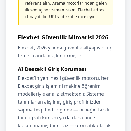
referans alın. Arama motorlarından gelen
ilk sonuç her zaman resmi Elexbet adresi
olmayabilir; URL'yi dikkatle inceleyin.
Elexbet Güvenlik Mimarisi 2026
Elexbet, 2026 yılında güvenlik altyapısını üç
temel alanda güçlendirmiştir:
AI Destekli Giriş Koruması
Elexbet'in yeni nesil güvenlik motoru, her
Elexbet giriş işlemini makine öğrenimi
modelleriyle analiz etmektedir. Sisteme
tanımlanan alışılmış giriş profilinizden
sapma tespit edildiğinde — örneğin farklı
bir coğrafi konum ya da daha önce
kullanılmamış bir cihaz — otomatik olarak