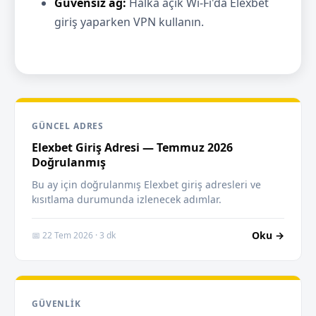
Güvensiz ağ:
Halka açık Wi-Fi'da Elexbet
giriş yaparken VPN kullanın.
GÜNCEL ADRES
Elexbet Giriş Adresi — Temmuz 2026
Doğrulanmış
Bu ay için doğrulanmış Elexbet giriş adresleri ve
kısıtlama durumunda izlenecek adımlar.
Oku →
📅 22 Tem 2026 · 3 dk
GÜVENLIK