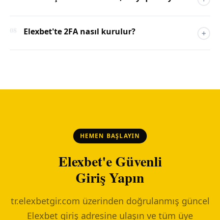
tüm özelliklere erişebilirsiniz.
adres üzerinden Kayıt Ol butonuna tıklayın, formu
doldurun ve e-posta veya SMS doğrulamasını
tamamlayın. Hesabınız hemen aktif olur ve hoş geldin
Elexbet giriş ekranındaki "Şifremi Unuttum"
08
Elexbet'te 2FA nasıl kurulur?
avantajlarına anında kavuşursunuz.
bağlantısına tıklayın. Üyelik e-posta adresinize
sıfırlama bağlantısı gönderilecektir. Bağlantı 15 dakika
geçerlidir. E-posta gelmezse spam klasörünüzü
Elexbet hesabınıza giriş yapın, sağ üstteki profil
kontrol edin; sorun devam ederse Elexbet canlı
menüsünden Güvenlik Ayarları'na gidin ve İki Faktörlü
desteğe başvurun.
Doğrulama seçeneğini aktif hale getirin. SMS veya
authenticator uygulama seçeneklerinden birini tercih
edin. SMS'e kıyasla authenticator uygulaması (Google,
Microsoft) SIM swap saldırılarına karşı çok daha
güvenlidir.
HEMEN BAŞLAYIN
Elexbet'e Güvenli
Giriş Yapın
tr.elexbetgir.com üzerinden doğrulanmış güncel
Elexbet giriş adresine ulaşın ve tüm üye