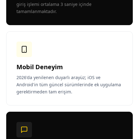
giriş işlemi ortalama 3 saniye içinde
tamamlanmaktadır.
Mobil Deneyim
2026'da yenilenen duyarlı arayüz; iOS ve
Android'in tüm güncel sürümlerinde ek uygulama
gerektirmeden tam erişim.