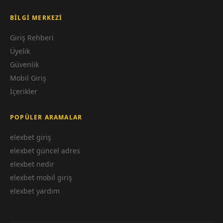
BILGI MERKEZI
Giriş Rehberi
Üyelik
Güvenlik
Mobil Giriş
İçerikler
POPÜLER ARAMALAR
elexbet giriş
elexbet güncel adres
elexbet nedir
elexbet mobil giriş
elexbet yardım