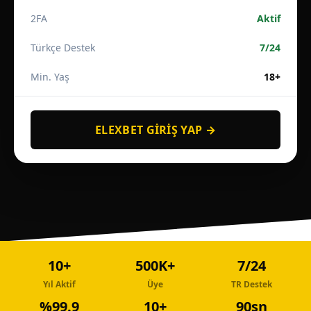
2FA
Aktif
Türkçe Destek
7/24
Min. Yaş
18+
ELEXBET GİRİŞ YAP →
10+
500K+
7/24
Yıl Aktif
Üye
TR Destek
%99.9
10+
90sn