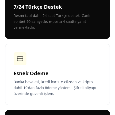
7/24 Türkçe Destek
Resmi tatil dahil 24 saat Türkçe destek. Canlı
sohbet 90 saniyede, e-posta 4 saatte yanıt
vermektedir.
Esnek Ödeme
Banka havalesi, kredi kartı, e-cüzdan ve kripto
dahil 10'dan fazla ödeme yöntemi. Şifreli altyapı
üzerinde güvenli işlem.