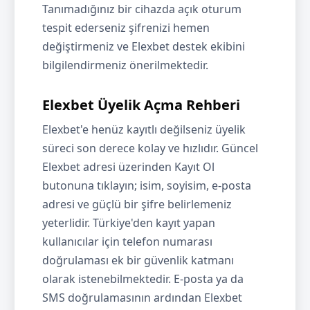
Tanımadığınız bir cihazda açık oturum
tespit ederseniz şifrenizi hemen
değiştirmeniz ve Elexbet destek ekibini
bilgilendirmeniz önerilmektedir.
Elexbet Üyelik Açma Rehberi
Elexbet'e henüz kayıtlı değilseniz üyelik
süreci son derece kolay ve hızlıdır. Güncel
Elexbet adresi üzerinden Kayıt Ol
butonuna tıklayın; isim, soyisim, e-posta
adresi ve güçlü bir şifre belirlemeniz
yeterlidir. Türkiye'den kayıt yapan
kullanıcılar için telefon numarası
doğrulaması ek bir güvenlik katmanı
olarak istenebilmektedir. E-posta ya da
SMS doğrulamasının ardından Elexbet