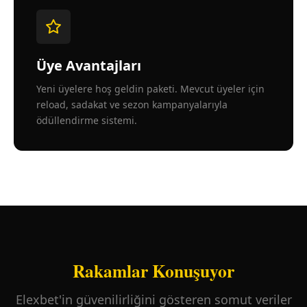
Üye Avantajları
Yeni üyelere hoş geldin paketi. Mevcut üyeler için
reload, sadakat ve sezon kampanyalarıyla
ödüllendirme sistemi.
Rakamlar Konuşuyor
Elexbet'in güvenilirliğini gösteren somut veriler