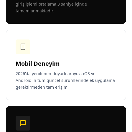
giriş işlemi ortalama 3 saniye içinde
tamamlanmaktadır.
Mobil Deneyim
2026'da yenilenen duyarlı arayüz; iOS ve
Android'in tüm güncel sürümlerinde ek uygulama
gerektirmeden tam erişim.