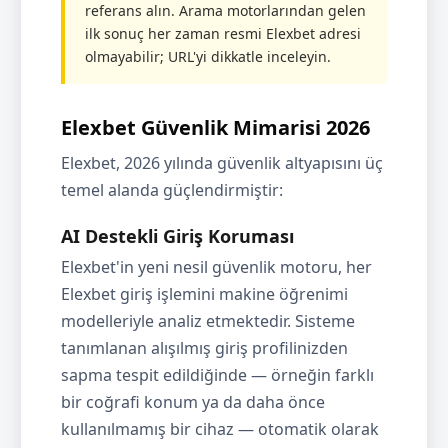
referans alın. Arama motorlarından gelen
ilk sonuç her zaman resmi Elexbet adresi
olmayabilir; URL'yi dikkatle inceleyin.
Elexbet Güvenlik Mimarisi 2026
Elexbet, 2026 yılında güvenlik altyapısını üç
temel alanda güçlendirmiştir:
AI Destekli Giriş Koruması
Elexbet'in yeni nesil güvenlik motoru, her
Elexbet giriş işlemini makine öğrenimi
modelleriyle analiz etmektedir. Sisteme
tanımlanan alışılmış giriş profilinizden
sapma tespit edildiğinde — örneğin farklı
bir coğrafi konum ya da daha önce
kullanılmamış bir cihaz — otomatik olarak