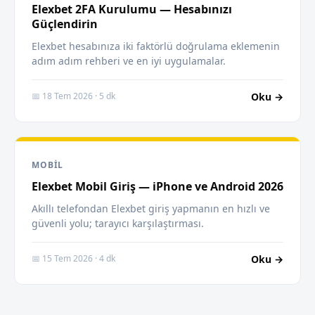
Elexbet 2FA Kurulumu — Hesabınızı
Güçlendirin
Elexbet hesabınıza iki faktörlü doğrulama eklemenin
adım adım rehberi ve en iyi uygulamalar.
Oku →
📅 18 Tem 2026 · 5 dk
MOBIL
Elexbet Mobil Giriş — iPhone ve Android 2026
Akıllı telefondan Elexbet giriş yapmanın en hızlı ve
güvenli yolu; tarayıcı karşılaştırması.
Oku →
📅 15 Tem 2026 · 4 dk