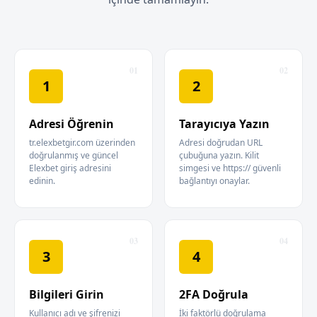
1
2
Adresi Öğrenin
Tarayıcıya Yazın
tr.elexbetgir.com üzerinden
Adresi doğrudan URL
doğrulanmış ve güncel
çubuğuna yazın. Kilit
Elexbet giriş adresini
simgesi ve https:// güvenli
edinin.
bağlantıyı onaylar.
3
4
Bilgileri Girin
2FA Doğrula
Kullanıcı adı ve şifrenizi
İki faktörlü doğrulama