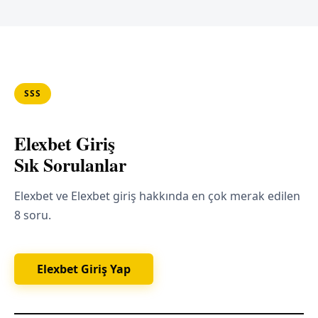
SSS
Elexbet Giriş
Sık Sorulanlar
Elexbet ve Elexbet giriş hakkında en çok merak edilen
8 soru.
Elexbet Giriş Yap