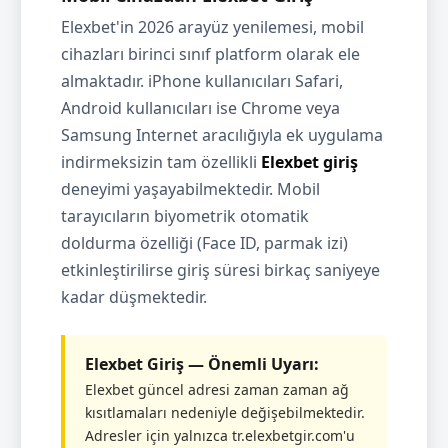
Elexbet'in 2026 arayüz yenilemesi, mobil
cihazları birinci sınıf platform olarak ele
almaktadır. iPhone kullanıcıları Safari,
Android kullanıcıları ise Chrome veya
Samsung Internet aracılığıyla ek uygulama
indirmeksizin tam özellikli
Elexbet giriş
deneyimi yaşayabilmektedir. Mobil
tarayıcıların biyometrik otomatik
doldurma özelliği (Face ID, parmak izi)
etkinleştirilirse giriş süresi birkaç saniyeye
kadar düşmektedir.
Elexbet Giriş — Önemli Uyarı:
Elexbet güncel adresi zaman zaman ağ
kısıtlamaları nedeniyle değişebilmektedir.
Adresler için yalnızca tr.elexbetgir.com'u