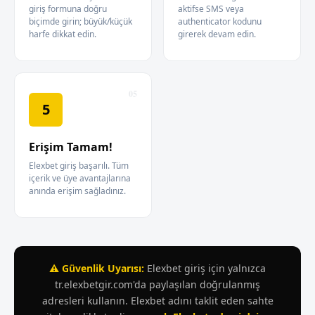
giriş formuna doğru
aktifse SMS veya
biçimde girin; büyük/küçük
authenticator kodunu
harfe dikkat edin.
girerek devam edin.
5
Erişim Tamam!
Elexbet giriş başarılı. Tüm
içerik ve üye avantajlarına
anında erişim sağladınız.
⚠ Güvenlik Uyarısı:
Elexbet giriş için yalnızca
tr.elexbetgir.com'da paylaşılan doğrulanmış
adresleri kullanın. Elexbet adını taklit eden sahte