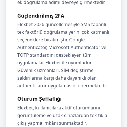
ek doğrulama adımı devreye girmektedir.
Güçlendirilmiş 2FA
Elexbet 2026 güncellemesiyle SMS tabanlı
tek faktörlü doğrulama yerini çok katmanlı
seçeneklere bırakmıştır. Google
Authenticator, Microsoft Authenticator ve
TOTP standardını destekleyen tüm
uygulamalar Elexbet ile uyumludur.
Güvenlik uzmanları, SIM değiştirme
saldırılarına karşı daha dayanıklı olan
authenticator uygulamasını önermektedir.
Oturum Şeffaflığı
Elexbet, kullanıcılara aktif oturumlarını
görüntüleme ve uzak cihazlardan tek tıkla
çıkış yapma imkânı sunmaktadır.