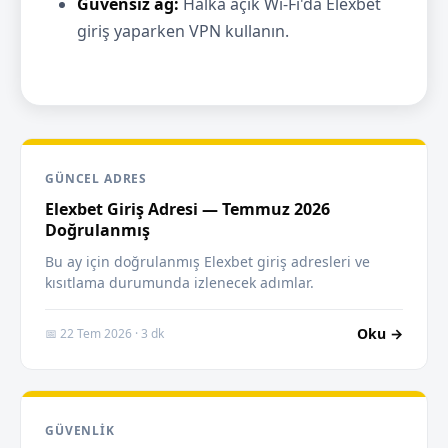
Güvensiz ağ:
Halka açık Wi-Fi'da Elexbet
giriş yaparken VPN kullanın.
GÜNCEL ADRES
Elexbet Giriş Adresi — Temmuz 2026
Doğrulanmış
Bu ay için doğrulanmış Elexbet giriş adresleri ve
kısıtlama durumunda izlenecek adımlar.
Oku →
📅 22 Tem 2026 · 3 dk
GÜVENLIK