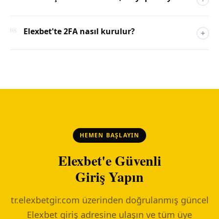
tüm özelliklere erişebilirsiniz.
adres üzerinden Kayıt Ol butonuna tıklayın, formu
doldurun ve e-posta veya SMS doğrulamasını
tamamlayın. Hesabınız hemen aktif olur ve hoş geldin
Elexbet giriş ekranındaki "Şifremi Unuttum"
08
Elexbet'te 2FA nasıl kurulur?
avantajlarına anında kavuşursunuz.
bağlantısına tıklayın. Üyelik e-posta adresinize
sıfırlama bağlantısı gönderilecektir. Bağlantı 15 dakika
geçerlidir. E-posta gelmezse spam klasörünüzü
Elexbet hesabınıza giriş yapın, sağ üstteki profil
kontrol edin; sorun devam ederse Elexbet canlı
menüsünden Güvenlik Ayarları'na gidin ve İki Faktörlü
desteğe başvurun.
Doğrulama seçeneğini aktif hale getirin. SMS veya
authenticator uygulama seçeneklerinden birini tercih
edin. SMS'e kıyasla authenticator uygulaması (Google,
Microsoft) SIM swap saldırılarına karşı çok daha
güvenlidir.
HEMEN BAŞLAYIN
Elexbet'e Güvenli
Giriş Yapın
tr.elexbetgir.com üzerinden doğrulanmış güncel
Elexbet giriş adresine ulaşın ve tüm üye