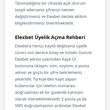
Tanımadığınız bir cihazda açık oturum
tespit ederseniz şifrenizi hemen
değiştirmeniz ve Elexbet destek ekibini
bilgilendirmeniz önerilmektedir.
Elexbet Üyelik Açma Rehberi
Elexbet'e henüz kayıtlı değilseniz üyelik
süreci son derece kolay ve hızlıdır. Güncel
Elexbet adresi üzerinden Kayıt Ol
butonuna tıklayın; isim, soyisim, e-posta
adresi ve güçlü bir şifre belirlemeniz
yeterlidir. Türkiye'den kayıt yapan
kullanıcılar için telefon numarası
doğrulaması ek bir güvenlik katmanı
olarak istenebilmektedir. E-posta ya da
SMS doğrulamasının ardından Elexbet