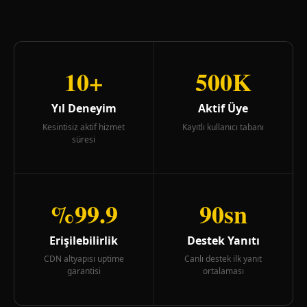
10+
500K
Yıl Deneyim
Aktif Üye
Kesintisiz aktif hizmet
Kayıtlı kullanıcı tabanı
süresi
%99.9
90sn
Erişilebilirlik
Destek Yanıtı
CDN altyapısı uptime
Canlı destek ilk yanıt
garantisi
ortalaması