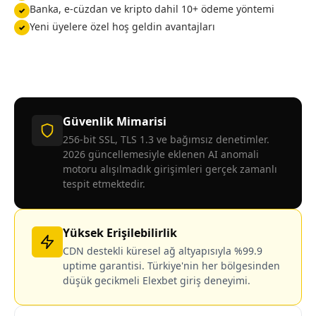
Banka, e-cüzdan ve kripto dahil 10+ ödeme yöntemi
✓
Yeni üyelere özel hoş geldin avantajları
✓
Güvenlik Mimarisi
256-bit SSL, TLS 1.3 ve bağımsız denetimler.
2026 güncellemesiyle eklenen AI anomali
motoru alışılmadık girişimleri gerçek zamanlı
tespit etmektedir.
Yüksek Erişilebilirlik
CDN destekli küresel ağ altyapısıyla %99.9
uptime garantisi. Türkiye'nin her bölgesinden
düşük gecikmeli Elexbet giriş deneyimi.