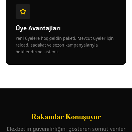
Üye Avantajları
Yeni üyelere hoş geldin paketi. Mevcut üyeler için
reload, sadakat ve sezon kampanyalarıyla
ödüllendirme sistemi.
Rakamlar Konuşuyor
Elexbet'in güvenilirliğini gösteren somut veriler