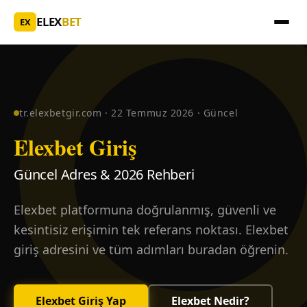
ELEX
BET
EX
tr.elexbetgir.com · 22 Temmuz 2026 · Güncel
Elexbet Giriş
Güncel Adres & 2026 Rehberi
Elexbet platformuna doğrulanmış, güvenli ve
kesintisiz erişimin tek referans noktası. Elexbet
giriş adresini ve tüm adımları buradan öğrenin.
Elexbet Giriş Yap
Elexbet Nedir?