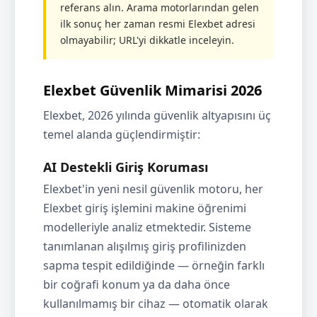
referans alın. Arama motorlarından gelen
ilk sonuç her zaman resmi Elexbet adresi
olmayabilir; URL'yi dikkatle inceleyin.
Elexbet Güvenlik Mimarisi 2026
Elexbet, 2026 yılında güvenlik altyapısını üç
temel alanda güçlendirmiştir:
AI Destekli Giriş Koruması
Elexbet'in yeni nesil güvenlik motoru, her
Elexbet giriş işlemini makine öğrenimi
modelleriyle analiz etmektedir. Sisteme
tanımlanan alışılmış giriş profilinizden
sapma tespit edildiğinde — örneğin farklı
bir coğrafi konum ya da daha önce
kullanılmamış bir cihaz — otomatik olarak