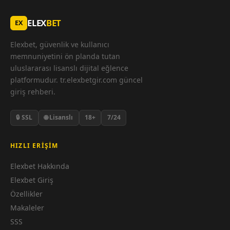
ELEX
BET
EX
Elexbet, güvenlik ve kullanıcı
memnuniyetini ön planda tutan
uluslararası lisanslı dijital eğlence
platformudur. tr.elexbetgir.com güncel
giriş rehberi.
🔒 SSL
🌐 Lisanslı
18+
7/24
HIZLI ERIŞIM
Elexbet Hakkında
Elexbet Giriş
Özellikler
Makaleler
SSS