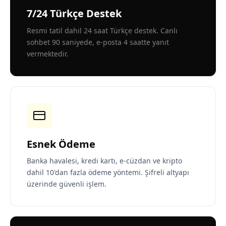
7/24 Türkçe Destek
Resmi tatil dahil 24 saat Türkçe destek. Canlı
sohbet 90 saniyede, e-posta 4 saatte yanıt
vermektedir.
Esnek Ödeme
Banka havalesi, kredi kartı, e-cüzdan ve kripto
dahil 10'dan fazla ödeme yöntemi. Şifreli altyapı
üzerinde güvenli işlem.