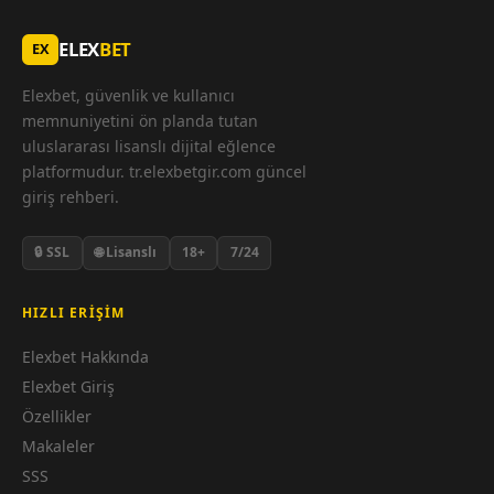
ELEX
BET
EX
Elexbet, güvenlik ve kullanıcı
memnuniyetini ön planda tutan
uluslararası lisanslı dijital eğlence
platformudur. tr.elexbetgir.com güncel
giriş rehberi.
🔒 SSL
🌐 Lisanslı
18+
7/24
HIZLI ERIŞIM
Elexbet Hakkında
Elexbet Giriş
Özellikler
Makaleler
SSS