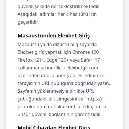
güvenli şekilde gerçekleştirilmektedir.
Aşağıdaki adımlar her cihaz türü için
geçerlidir.
Masaüstünden Elexbet Giriş
Masaüstü ya da dizüstü bilgisayarda
Elexbet giriş yapmak için Chrome 120+,
Firefox 121+, Edge 120+ veya Safari 17+
kullanmanız önerilir. tr.elexbetgir.com
üzerinden doğrulanmış adresi edinin ve
tarayıcının URL çubuğuna doğrudan yazın.
Sayfanın yüklenmesiyle birlikte URL
çubuğundaki kilit simgesini ve "https://"
protokolünü mutlaka kontrol edin; bu iki
unsur güvenli bağlantının garantisidir.
Mobil Cihazdan Elexbet Giriş