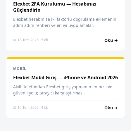
Elexbet 2FA Kurulumu — Hesabınızı
Güçlendirin
Elexbet hesabınıza iki faktörlü doğrulama eklemenin
adım adım rehberi ve en iyi uygulamalar.
Oku →
📅 18 Tem 2026 · 5 dk
MOBIL
Elexbet Mobil Giriş — iPhone ve Android 2026
Akıllı telefondan Elexbet giriş yapmanın en hızlı ve
güvenli yolu; tarayıcı karşılaştırması.
Oku →
📅 15 Tem 2026 · 4 dk