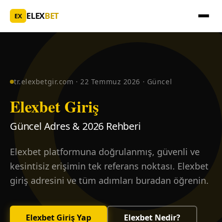
ELEX
BET
EX
tr.elexbetgir.com · 22 Temmuz 2026 · Güncel
Elexbet Giriş
Güncel Adres & 2026 Rehberi
Elexbet platformuna doğrulanmış, güvenli ve
kesintisiz erişimin tek referans noktası. Elexbet
giriş adresini ve tüm adımları buradan öğrenin.
Elexbet Giriş Yap
Elexbet Nedir?