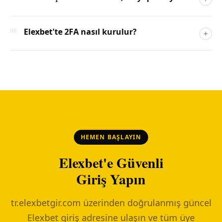
tüm özelliklere erişebilirsiniz.
adres üzerinden Kayıt Ol butonuna tıklayın, formu
doldurun ve e-posta veya SMS doğrulamasını
tamamlayın. Hesabınız hemen aktif olur ve hoş geldin
Elexbet giriş ekranındaki "Şifremi Unuttum"
08
Elexbet'te 2FA nasıl kurulur?
avantajlarına anında kavuşursunuz.
bağlantısına tıklayın. Üyelik e-posta adresinize
sıfırlama bağlantısı gönderilecektir. Bağlantı 15 dakika
geçerlidir. E-posta gelmezse spam klasörünüzü
Elexbet hesabınıza giriş yapın, sağ üstteki profil
kontrol edin; sorun devam ederse Elexbet canlı
menüsünden Güvenlik Ayarları'na gidin ve İki Faktörlü
desteğe başvurun.
Doğrulama seçeneğini aktif hale getirin. SMS veya
authenticator uygulama seçeneklerinden birini tercih
edin. SMS'e kıyasla authenticator uygulaması (Google,
Microsoft) SIM swap saldırılarına karşı çok daha
güvenlidir.
HEMEN BAŞLAYIN
Elexbet'e Güvenli
Giriş Yapın
tr.elexbetgir.com üzerinden doğrulanmış güncel
Elexbet giriş adresine ulaşın ve tüm üye