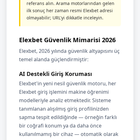
referans alın. Arama motorlarından gelen
ilk sonuç her zaman resmi Elexbet adresi
olmayabilir; URL'yi dikkatle inceleyin.
Elexbet Güvenlik Mimarisi 2026
Elexbet, 2026 yılında güvenlik altyapısını üç
temel alanda güçlendirmiştir:
AI Destekli Giriş Koruması
Elexbet'in yeni nesil güvenlik motoru, her
Elexbet giriş işlemini makine öğrenimi
modelleriyle analiz etmektedir. Sisteme
tanımlanan alışılmış giriş profilinizden
sapma tespit edildiğinde — örneğin farklı
bir coğrafi konum ya da daha önce
kullanılmamış bir cihaz — otomatik olarak