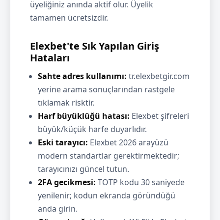
üyeliğiniz anında aktif olur. Üyelik
tamamen ücretsizdir.
Elexbet'te Sık Yapılan Giriş
Hataları
Sahte adres kullanımı:
tr.elexbetgir.com
yerine arama sonuçlarından rastgele
tıklamak risktir.
Harf büyüklüğü hatası:
Elexbet şifreleri
büyük/küçük harfe duyarlıdır.
Eski tarayıcı:
Elexbet 2026 arayüzü
modern standartlar gerektirmektedir;
tarayıcınızı güncel tutun.
2FA gecikmesi:
TOTP kodu 30 saniyede
yenilenir; kodun ekranda göründüğü
anda girin.