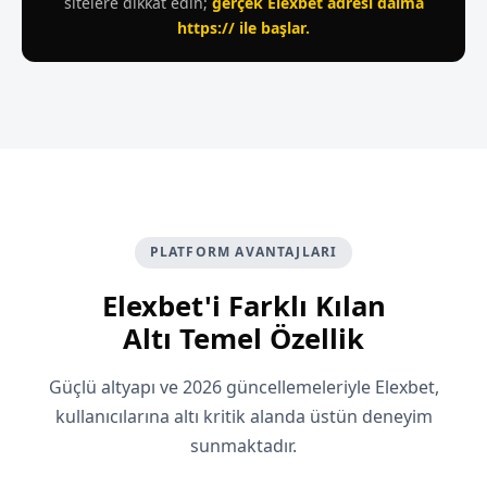
sitelere dikkat edin;
gerçek Elexbet adresi daima
https:// ile başlar.
PLATFORM AVANTAJLARI
Elexbet'i Farklı Kılan
Altı Temel Özellik
Güçlü altyapı ve 2026 güncellemeleriyle Elexbet,
kullanıcılarına altı kritik alanda üstün deneyim
sunmaktadır.