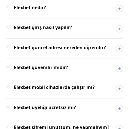
01
Elexbet nedir?
Elexbet, uluslararası lisans kapsamında faaliyet
02
Elexbet giriş nasıl yapılır?
gösteren, Türk kullanıcılara tam Türkçe arayüz ve 7/24
destek sunan dijital eğlence ve interaktif içerik
platformudur. Güvenlik odaklı altyapısı ve kesintisiz
tr.elexbetgir.com üzerinden doğrulanmış güncel
03
Elexbet güncel adresi nereden öğrenilir?
erişim altyapısıyla kullanıcı memnuniyetini öncelikli
Elexbet giriş adresini edinin. Adresi tarayıcınıza
hedef olarak benimseyen Elexbet, yıllar içinde güçlü
doğrudan yazın; URL'de kilit simgesi ve "https://"
bir üye tabanı oluşturmuştur.
olduğunu doğrulayın. Kullanıcı adı ve şifrenizi giriş
Elexbet güncel giriş adresi için tr.elexbetgir.com
04
Elexbet güvenilir midir?
formuna girin, Giriş butonuna tıklayın. 2FA aktifse
sayfasını düzenli olarak takip edin. Adres değişiklikleri
SMS ya da authenticator kodunuzu da girerek işlemi
anlık olarak güncellenmektedir. Arama motorlarından
tamamlayın.
ulaşılan sonuçlar her zaman resmi adres
Evet. Elexbet, uluslararası lisans çerçevesinde faaliyet
05
Elexbet mobil cihazlarda çalışır mı?
olmayabileceğinden, doğrulama için bu sayfayı
göstermekte olup bağımsız güvenlik denetimlerinden
kullanın ve adresi tarayıcınızda yer imi olarak
geçmektedir. 256-bit SSL şifreleme, TLS 1.3 protokolü
kaydedin.
ve yapay zeka destekli anomali tespiti, platformun
Evet. Elexbet'in 2026'da yenilenen duyarlı (responsive)
06
Elexbet üyeliği ücretsiz mi?
güvenlik standartlarını yüksek tutmaktadır.
arayüzü iOS ve Android'in tüm güncel sürümlerinde
sorunsuz çalışmaktadır. Ek uygulama indirmeye gerek
kalmadan mobil tarayıcıdan Elexbet giriş yapabilir,
Evet, Elexbet üyeliği tamamen ücretsizdir. Güncel
07
Elexbet şifremi unuttum, ne yapmalıyım?