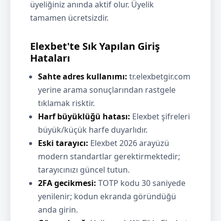
üyeliğiniz anında aktif olur. Üyelik
tamamen ücretsizdir.
Elexbet'te Sık Yapılan Giriş
Hataları
Sahte adres kullanımı:
tr.elexbetgir.com
yerine arama sonuçlarından rastgele
tıklamak risktir.
Harf büyüklüğü hatası:
Elexbet şifreleri
büyük/küçük harfe duyarlıdır.
Eski tarayıcı:
Elexbet 2026 arayüzü
modern standartlar gerektirmektedir;
tarayıcınızı güncel tutun.
2FA gecikmesi:
TOTP kodu 30 saniyede
yenilenir; kodun ekranda göründüğü
anda girin.