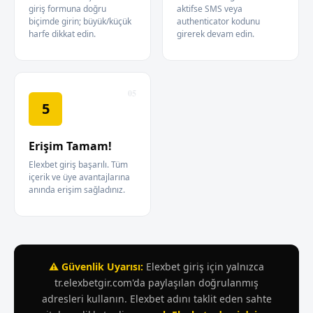
giriş formuna doğru
aktifse SMS veya
biçimde girin; büyük/küçük
authenticator kodunu
harfe dikkat edin.
girerek devam edin.
5
Erişim Tamam!
Elexbet giriş başarılı. Tüm
içerik ve üye avantajlarına
anında erişim sağladınız.
⚠ Güvenlik Uyarısı:
Elexbet giriş için yalnızca
tr.elexbetgir.com'da paylaşılan doğrulanmış
adresleri kullanın. Elexbet adını taklit eden sahte