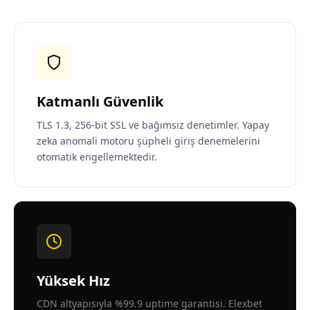
Katmanlı Güvenlik
TLS 1.3, 256-bit SSL ve bağımsız denetimler. Yapay
zeka anomali motoru şüpheli giriş denemelerini
otomatik engellemektedir.
Yüksek Hız
CDN altyapısıyla %99.9 uptime garantisi. Elexbet