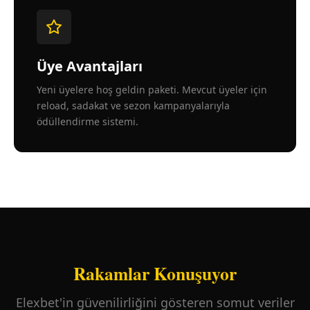
Üye Avantajları
Yeni üyelere hoş geldin paketi. Mevcut üyeler için
reload, sadakat ve sezon kampanyalarıyla
ödüllendirme sistemi.
Rakamlar Konuşuyor
Elexbet'in güvenilirliğini gösteren somut veriler