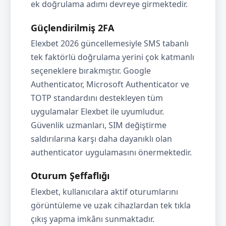
ek doğrulama adımı devreye girmektedir.
Güçlendirilmiş 2FA
Elexbet 2026 güncellemesiyle SMS tabanlı
tek faktörlü doğrulama yerini çok katmanlı
seçeneklere bırakmıştır. Google
Authenticator, Microsoft Authenticator ve
TOTP standardını destekleyen tüm
uygulamalar Elexbet ile uyumludur.
Güvenlik uzmanları, SIM değiştirme
saldırılarına karşı daha dayanıklı olan
authenticator uygulamasını önermektedir.
Oturum Şeffaflığı
Elexbet, kullanıcılara aktif oturumlarını
görüntüleme ve uzak cihazlardan tek tıkla
çıkış yapma imkânı sunmaktadır.