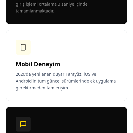
giriş işlemi ortalama 3 saniye içinde
tamamlanmaktadır.
Mobil Deneyim
2026'da yenilenen duyarlı arayüz; iOS ve
Android'in tüm güncel sürümlerinde ek uygulama
gerektirmeden tam erişim.