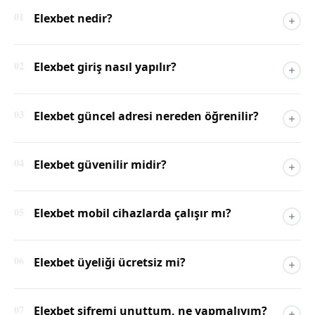
01
Elexbet nedir?
Elexbet, uluslararası lisans kapsamında faaliyet
02
Elexbet giriş nasıl yapılır?
gösteren, Türk kullanıcılara tam Türkçe arayüz ve 7/24
destek sunan dijital eğlence ve interaktif içerik
platformudur. Güvenlik odaklı altyapısı ve kesintisiz
tr.elexbetgir.com üzerinden doğrulanmış güncel
03
Elexbet güncel adresi nereden öğrenilir?
erişim altyapısıyla kullanıcı memnuniyetini öncelikli
Elexbet giriş adresini edinin. Adresi tarayıcınıza
hedef olarak benimseyen Elexbet, yıllar içinde güçlü
doğrudan yazın; URL'de kilit simgesi ve "https://"
bir üye tabanı oluşturmuştur.
olduğunu doğrulayın. Kullanıcı adı ve şifrenizi giriş
Elexbet güncel giriş adresi için tr.elexbetgir.com
04
Elexbet güvenilir midir?
formuna girin, Giriş butonuna tıklayın. 2FA aktifse
sayfasını düzenli olarak takip edin. Adres değişiklikleri
SMS ya da authenticator kodunuzu da girerek işlemi
anlık olarak güncellenmektedir. Arama motorlarından
tamamlayın.
ulaşılan sonuçlar her zaman resmi adres
Evet. Elexbet, uluslararası lisans çerçevesinde faaliyet
05
Elexbet mobil cihazlarda çalışır mı?
olmayabileceğinden, doğrulama için bu sayfayı
göstermekte olup bağımsız güvenlik denetimlerinden
kullanın ve adresi tarayıcınızda yer imi olarak
geçmektedir. 256-bit SSL şifreleme, TLS 1.3 protokolü
kaydedin.
ve yapay zeka destekli anomali tespiti, platformun
Evet. Elexbet'in 2026'da yenilenen duyarlı (responsive)
06
Elexbet üyeliği ücretsiz mi?
güvenlik standartlarını yüksek tutmaktadır.
arayüzü iOS ve Android'in tüm güncel sürümlerinde
sorunsuz çalışmaktadır. Ek uygulama indirmeye gerek
kalmadan mobil tarayıcıdan Elexbet giriş yapabilir,
Evet, Elexbet üyeliği tamamen ücretsizdir. Güncel
07
Elexbet şifremi unuttum, ne yapmalıyım?