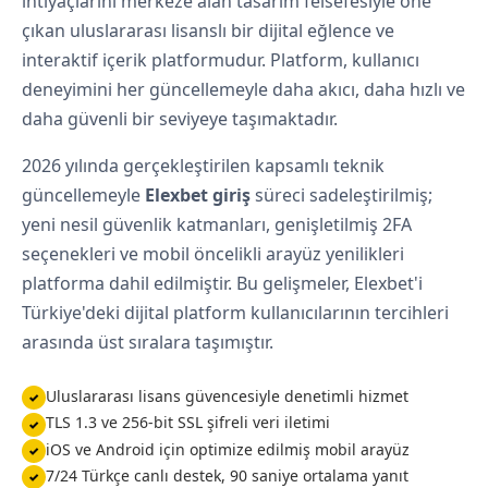
ihtiyaçlarını merkeze alan tasarım felsefesiyle öne
çıkan uluslararası lisanslı bir dijital eğlence ve
interaktif içerik platformudur. Platform, kullanıcı
deneyimini her güncellemeyle daha akıcı, daha hızlı ve
daha güvenli bir seviyeye taşımaktadır.
2026 yılında gerçekleştirilen kapsamlı teknik
güncellemeyle
Elexbet giriş
süreci sadeleştirilmiş;
yeni nesil güvenlik katmanları, genişletilmiş 2FA
seçenekleri ve mobil öncelikli arayüz yenilikleri
platforma dahil edilmiştir. Bu gelişmeler, Elexbet'i
Türkiye'deki dijital platform kullanıcılarının tercihleri
arasında üst sıralara taşımıştır.
Uluslararası lisans güvencesiyle denetimli hizmet
✓
TLS 1.3 ve 256-bit SSL şifreli veri iletimi
✓
iOS ve Android için optimize edilmiş mobil arayüz
✓
7/24 Türkçe canlı destek, 90 saniye ortalama yanıt
✓