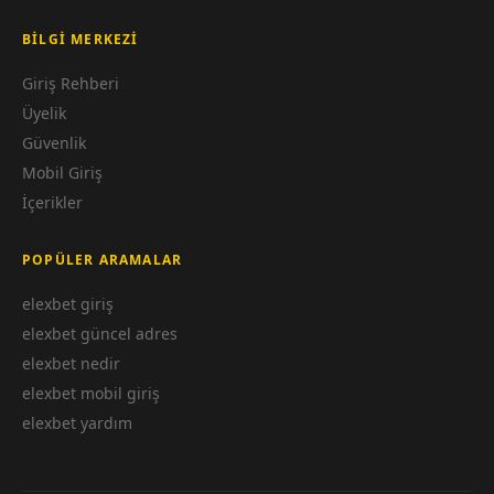
BILGI MERKEZI
Giriş Rehberi
Üyelik
Güvenlik
Mobil Giriş
İçerikler
POPÜLER ARAMALAR
elexbet giriş
elexbet güncel adres
elexbet nedir
elexbet mobil giriş
elexbet yardım