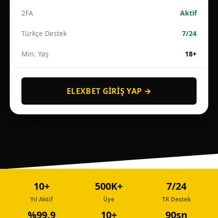
2FA
Aktif
Türkçe Destek
7/24
Min. Yaş
18+
ELEXBET GİRİŞ YAP →
10+
500K+
7/24
Yıl Aktif
Üye
TR Destek
%99.9
10+
90sn