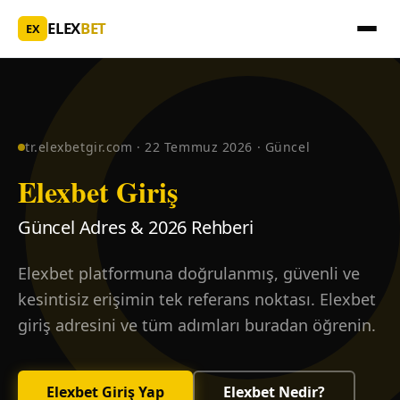
ELEX
BET
EX
tr.elexbetgir.com · 22 Temmuz 2026 · Güncel
Elexbet Giriş
Güncel Adres & 2026 Rehberi
Elexbet platformuna doğrulanmış, güvenli ve
kesintisiz erişimin tek referans noktası. Elexbet
giriş adresini ve tüm adımları buradan öğrenin.
Elexbet Giriş Yap
Elexbet Nedir?