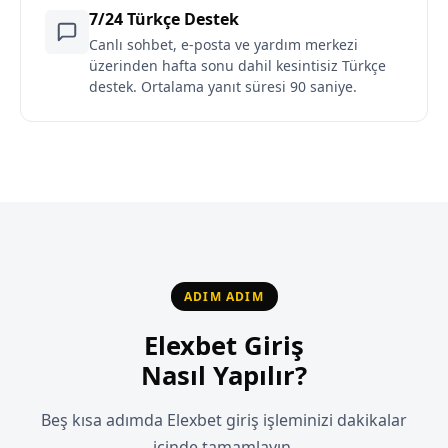
7/24 Türkçe Destek
Canlı sohbet, e-posta ve yardım merkezi
üzerinden hafta sonu dahil kesintisiz Türkçe
destek. Ortalama yanıt süresi 90 saniye.
ADIM ADIM
Elexbet Giriş
Nasıl Yapılır?
Beş kısa adımda Elexbet giriş işleminizi dakikalar
içinde tamamlayın.