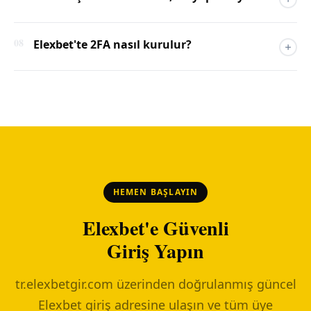
tüm özelliklere erişebilirsiniz.
adres üzerinden Kayıt Ol butonuna tıklayın, formu
doldurun ve e-posta veya SMS doğrulamasını
tamamlayın. Hesabınız hemen aktif olur ve hoş geldin
Elexbet giriş ekranındaki "Şifremi Unuttum"
08
Elexbet'te 2FA nasıl kurulur?
avantajlarına anında kavuşursunuz.
bağlantısına tıklayın. Üyelik e-posta adresinize
sıfırlama bağlantısı gönderilecektir. Bağlantı 15 dakika
geçerlidir. E-posta gelmezse spam klasörünüzü
Elexbet hesabınıza giriş yapın, sağ üstteki profil
kontrol edin; sorun devam ederse Elexbet canlı
menüsünden Güvenlik Ayarları'na gidin ve İki Faktörlü
desteğe başvurun.
Doğrulama seçeneğini aktif hale getirin. SMS veya
authenticator uygulama seçeneklerinden birini tercih
edin. SMS'e kıyasla authenticator uygulaması (Google,
Microsoft) SIM swap saldırılarına karşı çok daha
güvenlidir.
HEMEN BAŞLAYIN
Elexbet'e Güvenli
Giriş Yapın
tr.elexbetgir.com üzerinden doğrulanmış güncel
Elexbet giriş adresine ulaşın ve tüm üye