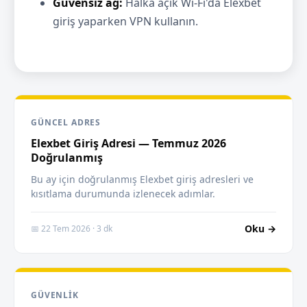
Güvensiz ağ:
Halka açık Wi-Fi'da Elexbet
giriş yaparken VPN kullanın.
GÜNCEL ADRES
Elexbet Giriş Adresi — Temmuz 2026
Doğrulanmış
Bu ay için doğrulanmış Elexbet giriş adresleri ve
kısıtlama durumunda izlenecek adımlar.
Oku →
📅 22 Tem 2026 · 3 dk
GÜVENLIK