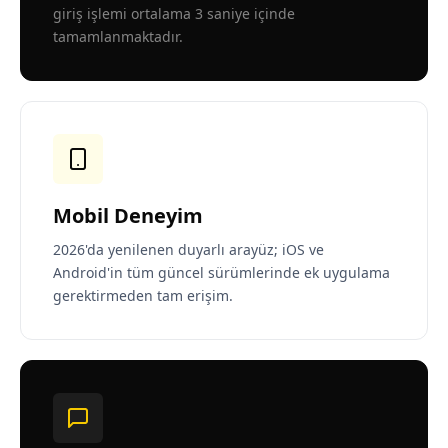
giriş işlemi ortalama 3 saniye içinde
tamamlanmaktadır.
Mobil Deneyim
2026'da yenilenen duyarlı arayüz; iOS ve
Android'in tüm güncel sürümlerinde ek uygulama
gerektirmeden tam erişim.