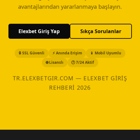
avantajlarından yararlanmaya başlayın.
Elexbet Giriş Yap
Sıkça Sorulanlar
🔒 SSL Güvenli
⚡ Anında Erişim
📱 Mobil Uyumlu
🌐 Lisanslı
🕐 7/24 Aktif
TR.ELEXBETGIR.COM — ELEXBET GİRİŞ
REHBERİ 2026