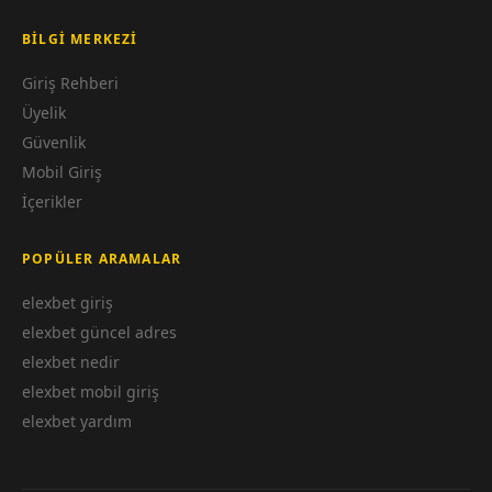
BILGI MERKEZI
Giriş Rehberi
Üyelik
Güvenlik
Mobil Giriş
İçerikler
POPÜLER ARAMALAR
elexbet giriş
elexbet güncel adres
elexbet nedir
elexbet mobil giriş
elexbet yardım