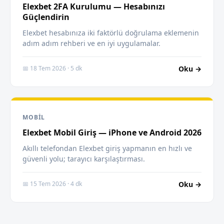
Elexbet 2FA Kurulumu — Hesabınızı
Güçlendirin
Elexbet hesabınıza iki faktörlü doğrulama eklemenin
adım adım rehberi ve en iyi uygulamalar.
Oku →
📅 18 Tem 2026 · 5 dk
MOBIL
Elexbet Mobil Giriş — iPhone ve Android 2026
Akıllı telefondan Elexbet giriş yapmanın en hızlı ve
güvenli yolu; tarayıcı karşılaştırması.
Oku →
📅 15 Tem 2026 · 4 dk