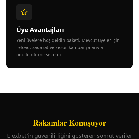
Üye Avantajları
Yeni üyelere hoş geldin paketi. Mevcut üyeler için
reload, sadakat ve sezon kampanyalarıyla
ödüllendirme sistemi.
Rakamlar Konuşuyor
Elexbet'in güvenilirliğini gösteren somut veriler