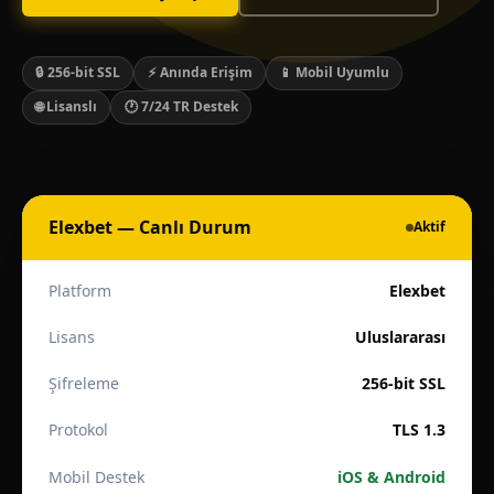
🔒 256-bit SSL
⚡ Anında Erişim
📱 Mobil Uyumlu
🌐 Lisanslı
🕐 7/24 TR Destek
Elexbet — Canlı Durum
Aktif
Platform
Elexbet
Lisans
Uluslararası
Şifreleme
256-bit SSL
Protokol
TLS 1.3
Mobil Destek
iOS & Android