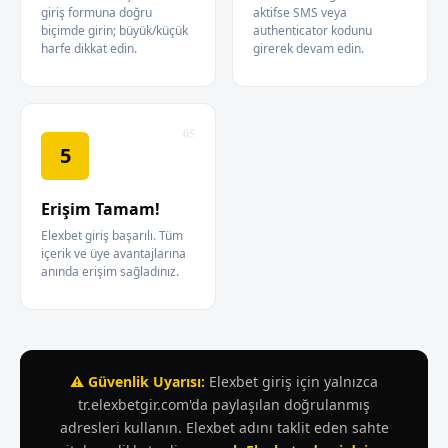
giriş formuna doğru
aktifse SMS veya
biçimde girin; büyük/küçük
authenticator kodunu
harfe dikkat edin.
girerek devam edin.
5
Erişim Tamam!
Elexbet giriş başarılı. Tüm
içerik ve üye avantajlarına
anında erişim sağladınız.
⚠ Güvenlik Uyarısı:
Elexbet giriş için yalnızca
tr.elexbetgir.com'da paylaşılan doğrulanmış
adresleri kullanın. Elexbet adını taklit eden sahte