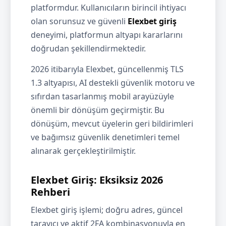
platformdur. Kullanıcıların birincil ihtiyacı
olan sorunsuz ve güvenli
Elexbet giriş
deneyimi, platformun altyapı kararlarını
doğrudan şekillendirmektedir.
2026 itibarıyla Elexbet, güncellenmiş TLS
1.3 altyapısı, AI destekli güvenlik motoru ve
sıfırdan tasarlanmış mobil arayüzüyle
önemli bir dönüşüm geçirmiştir. Bu
dönüşüm, mevcut üyelerin geri bildirimleri
ve bağımsız güvenlik denetimleri temel
alınarak gerçekleştirilmiştir.
Elexbet Giriş: Eksiksiz 2026
Rehberi
Elexbet giriş işlemi; doğru adres, güncel
tarayıcı ve aktif 2FA kombinasyonuyla en