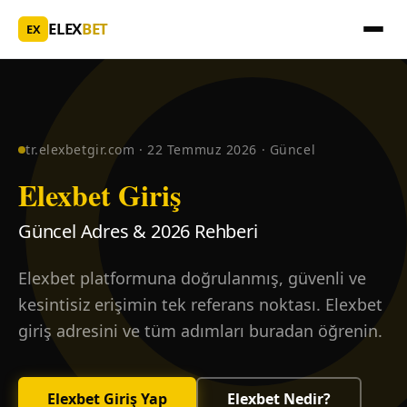
ELEX
BET
EX
tr.elexbetgir.com · 22 Temmuz 2026 · Güncel
Elexbet Giriş
Güncel Adres & 2026 Rehberi
Elexbet platformuna doğrulanmış, güvenli ve
kesintisiz erişimin tek referans noktası. Elexbet
giriş adresini ve tüm adımları buradan öğrenin.
Elexbet Giriş Yap
Elexbet Nedir?