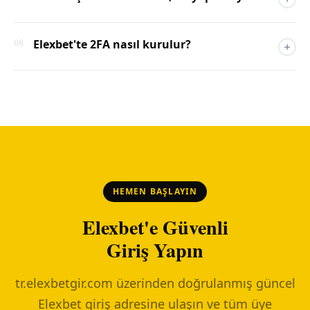
tüm özelliklere erişebilirsiniz.
adres üzerinden Kayıt Ol butonuna tıklayın, formu
doldurun ve e-posta veya SMS doğrulamasını
tamamlayın. Hesabınız hemen aktif olur ve hoş geldin
Elexbet giriş ekranındaki "Şifremi Unuttum"
08
Elexbet'te 2FA nasıl kurulur?
avantajlarına anında kavuşursunuz.
bağlantısına tıklayın. Üyelik e-posta adresinize
sıfırlama bağlantısı gönderilecektir. Bağlantı 15 dakika
geçerlidir. E-posta gelmezse spam klasörünüzü
Elexbet hesabınıza giriş yapın, sağ üstteki profil
kontrol edin; sorun devam ederse Elexbet canlı
menüsünden Güvenlik Ayarları'na gidin ve İki Faktörlü
desteğe başvurun.
Doğrulama seçeneğini aktif hale getirin. SMS veya
authenticator uygulama seçeneklerinden birini tercih
edin. SMS'e kıyasla authenticator uygulaması (Google,
Microsoft) SIM swap saldırılarına karşı çok daha
güvenlidir.
HEMEN BAŞLAYIN
Elexbet'e Güvenli
Giriş Yapın
tr.elexbetgir.com üzerinden doğrulanmış güncel
Elexbet giriş adresine ulaşın ve tüm üye