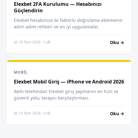
Elexbet 2FA Kurulumu — Hesabınızı
Güçlendirin
Elexbet hesabınıza iki faktörlü doğrulama eklemenin
adım adım rehberi ve en iyi uygulamalar.
Oku →
📅 18 Tem 2026 · 5 dk
MOBIL
Elexbet Mobil Giriş — iPhone ve Android 2026
Akıllı telefondan Elexbet giriş yapmanın en hızlı ve
güvenli yolu; tarayıcı karşılaştırması.
Oku →
📅 15 Tem 2026 · 4 dk