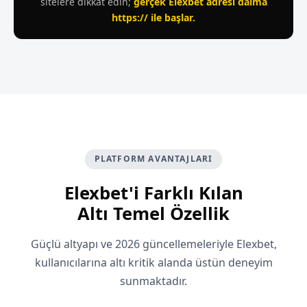
sitelere dikkat edin;
gerçek Elexbet adresi daima
https:// ile başlar.
PLATFORM AVANTAJLARI
Elexbet'i Farklı Kılan
Altı Temel Özellik
Güçlü altyapı ve 2026 güncellemeleriyle Elexbet,
kullanıcılarına altı kritik alanda üstün deneyim
sunmaktadır.