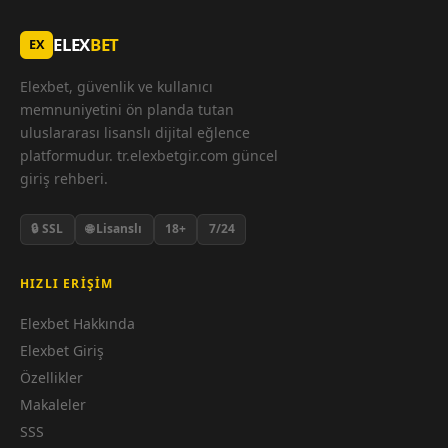
ELEX
BET
EX
Elexbet, güvenlik ve kullanıcı
memnuniyetini ön planda tutan
uluslararası lisanslı dijital eğlence
platformudur. tr.elexbetgir.com güncel
giriş rehberi.
🔒 SSL
🌐 Lisanslı
18+
7/24
HIZLI ERIŞIM
Elexbet Hakkında
Elexbet Giriş
Özellikler
Makaleler
SSS