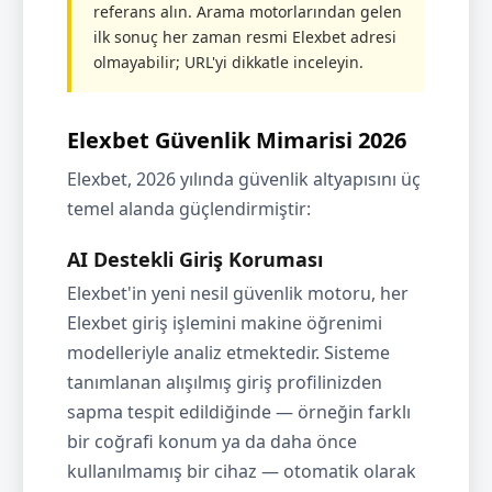
referans alın. Arama motorlarından gelen
ilk sonuç her zaman resmi Elexbet adresi
olmayabilir; URL'yi dikkatle inceleyin.
Elexbet Güvenlik Mimarisi 2026
Elexbet, 2026 yılında güvenlik altyapısını üç
temel alanda güçlendirmiştir:
AI Destekli Giriş Koruması
Elexbet'in yeni nesil güvenlik motoru, her
Elexbet giriş işlemini makine öğrenimi
modelleriyle analiz etmektedir. Sisteme
tanımlanan alışılmış giriş profilinizden
sapma tespit edildiğinde — örneğin farklı
bir coğrafi konum ya da daha önce
kullanılmamış bir cihaz — otomatik olarak