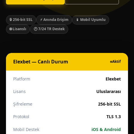
🔒 256-bit SSL
⚡ Anında Erişim
📱 Mobil Uyumlu
🌐 Lisanslı
🕐 7/24 TR Destek
Elexbet — Canlı Durum
Aktif
Platform
Elexbet
Lisans
Uluslararası
Şifreleme
256-bit SSL
Protokol
TLS 1.3
Mobil Destek
iOS & Android