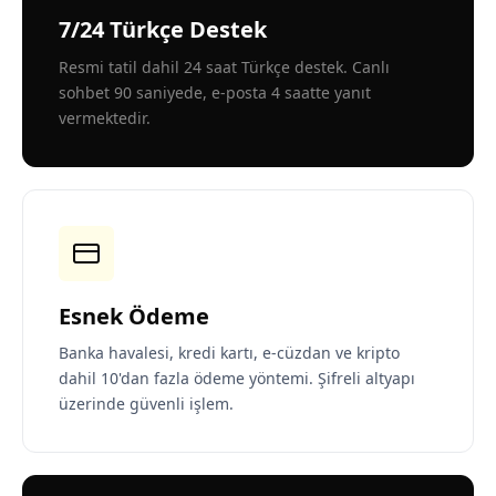
7/24 Türkçe Destek
Resmi tatil dahil 24 saat Türkçe destek. Canlı
sohbet 90 saniyede, e-posta 4 saatte yanıt
vermektedir.
Esnek Ödeme
Banka havalesi, kredi kartı, e-cüzdan ve kripto
dahil 10'dan fazla ödeme yöntemi. Şifreli altyapı
üzerinde güvenli işlem.