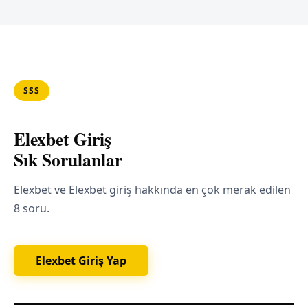
SSS
Elexbet Giriş
Sık Sorulanlar
Elexbet ve Elexbet giriş hakkında en çok merak edilen
8 soru.
Elexbet Giriş Yap