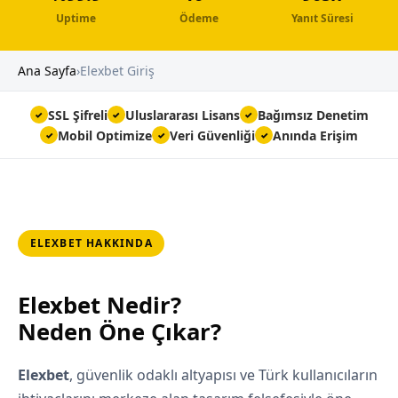
Uptime
Ödeme
Yanıt Süresi
Ana Sayfa
›
Elexbet Giriş
SSL Şifreli
Uluslararası Lisans
Bağımsız Denetim
✓
✓
✓
Mobil Optimize
Veri Güvenliği
Anında Erişim
✓
✓
✓
ELEXBET HAKKINDA
Elexbet Nedir?
Neden Öne Çıkar?
Elexbet
, güvenlik odaklı altyapısı ve Türk kullanıcıların