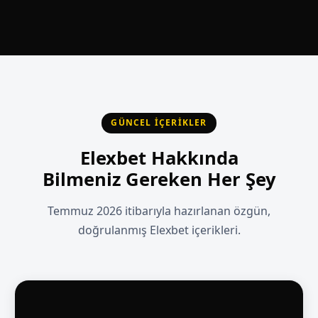
GÜNCEL İÇERIKLER
Elexbet Hakkında
Bilmeniz Gereken Her Şey
Temmuz 2026 itibarıyla hazırlanan özgün,
doğrulanmış Elexbet içerikleri.