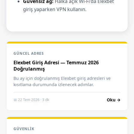
Güvensiz ağ:
Halka açık Wi-Fi'da Elexbet
giriş yaparken VPN kullanın.
GÜNCEL ADRES
Elexbet Giriş Adresi — Temmuz 2026
Doğrulanmış
Bu ay için doğrulanmış Elexbet giriş adresleri ve
kısıtlama durumunda izlenecek adımlar.
Oku →
📅 22 Tem 2026 · 3 dk
GÜVENLIK