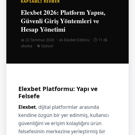
KAPSAMLI REHBER
Elexbet 2026: Platform Yapısı,
Güvenli Giriş Yöntemleri ve
Hesap Yönetimi
📅 22 Temmuz 2026 · ✍ Elexbet Editörü · ⏱ 11 dk
okuma · 🔄 Güncel
Elexbet Platformu: Yapı ve
Felsefe
Elexbet
, dijital platformlar arasında
kendine özgün bir yer edinmiş, kullanıcı
güvenliğini ve erişim kolaylığını ürün
felsefesinin merkezine yerleştirmiş bir