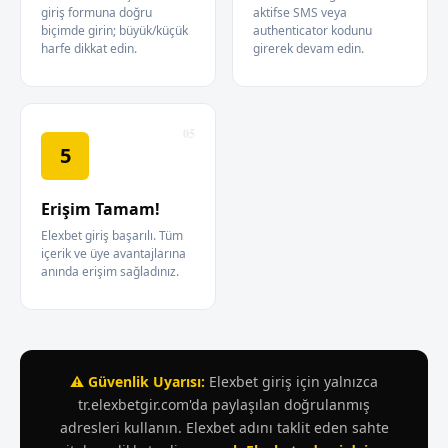
giriş formuna doğru
aktifse SMS veya
biçimde girin; büyük/küçük
authenticator kodunu
harfe dikkat edin.
girerek devam edin.
5
Erişim Tamam!
Elexbet giriş başarılı. Tüm
içerik ve üye avantajlarına
anında erişim sağladınız.
⚠ Güvenlik Uyarısı:
Elexbet giriş için yalnızca
tr.elexbetgir.com'da paylaşılan doğrulanmış
adresleri kullanın. Elexbet adını taklit eden sahte