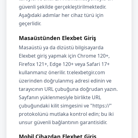
güvenli şekilde gerçekleştirilmektedir.
Aşağıdaki adımlar her cihaz türü için
geçerlidir.
Masaüstünden Elexbet Giriş
Masaüstü ya da dizüstü bilgisayarda
Elexbet giriş yapmak için Chrome 120+,
Firefox 121+, Edge 120+ veya Safari 17+
kullanmanız önerilir. tr.elexbetgir.com
üzerinden doğrulanmış adresi edinin ve
tarayıcının URL çubuğuna doğrudan yazın.
Sayfanın yüklenmesiyle birlikte URL
çubuğundaki kilit simgesini ve "https://"
protokolünü mutlaka kontrol edin; bu iki
unsur güvenli bağlantının garantisidir.
Mobil Cihazdan Elexbet Giriş