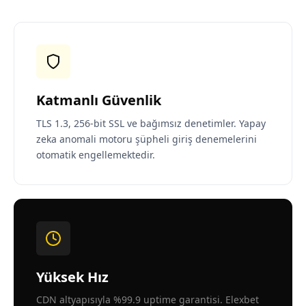
Katmanlı Güvenlik
TLS 1.3, 256-bit SSL ve bağımsız denetimler. Yapay
zeka anomali motoru şüpheli giriş denemelerini
otomatik engellemektedir.
Yüksek Hız
CDN altyapısıyla %99.9 uptime garantisi. Elexbet