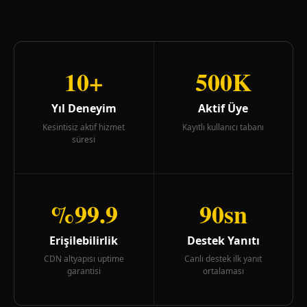
10+
500K
Yıl Deneyim
Aktif Üye
Kesintisiz aktif hizmet
Kayıtlı kullanıcı tabanı
süresi
%99.9
90sn
Erişilebilirlik
Destek Yanıtı
CDN altyapısı uptime
Canlı destek ilk yanıt
garantisi
ortalaması