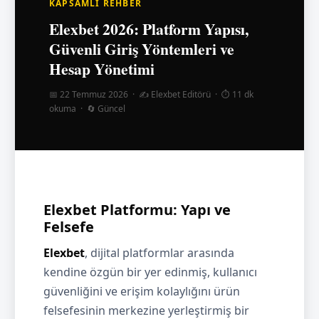
KAPSAMLI REHBER
Elexbet 2026: Platform Yapısı,
Güvenli Giriş Yöntemleri ve
Hesap Yönetimi
📅 22 Temmuz 2026 · ✍ Elexbet Editörü · ⏱ 11 dk
okuma · 🔄 Güncel
Elexbet Platformu: Yapı ve
Felsefe
Elexbet
, dijital platformlar arasında
kendine özgün bir yer edinmiş, kullanıcı
güvenliğini ve erişim kolaylığını ürün
felsefesinin merkezine yerleştirmiş bir