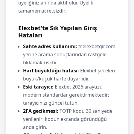
üyeliğiniz anında aktif olur. Üyelik
tamamen ücretsizdir.
Elexbet'te Sık Yapılan Giriş
Hataları
Sahte adres kullanımı:
tr.elexbetgir.com
yerine arama sonuçlarından rastgele
tıklamak risktir.
Harf büyüklüğü hatası:
Elexbet şifreleri
büyük/küçük harfe duyarlıdır.
Eski tarayıcı:
Elexbet 2026 arayüzü
modern standartlar gerektirmektedir;
tarayıcınızı güncel tutun.
2FA gecikmesi:
TOTP kodu 30 saniyede
yenilenir; kodun ekranda göründüğü
anda girin.