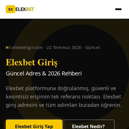
ELEX
BET
EX
tr.elexbetgir.com · 22 Temmuz 2026 · Güncel
Elexbet Giriş
Güncel Adres & 2026 Rehberi
Elexbet platformuna doğrulanmış, güvenli ve
kesintisiz erişimin tek referans noktası. Elexbet
giriş adresini ve tüm adımları buradan öğrenin.
Elexbet Giriş Yap
Elexbet Nedir?