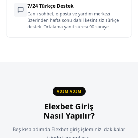
7/24 Türkçe Destek
Canlı sohbet, e-posta ve yardım merkezi
üzerinden hafta sonu dahil kesintisiz Türkçe
destek. Ortalama yanıt süresi 90 saniye.
ADIM ADIM
Elexbet Giriş
Nasıl Yapılır?
Beş kısa adımda Elexbet giriş işleminizi dakikalar
içinde tamamlayın.