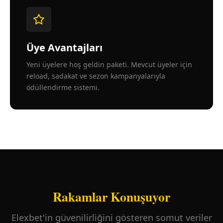
Üye Avantajları
Yeni üyelere hoş geldin paketi. Mevcut üyeler için
reload, sadakat ve sezon kampanyalarıyla
ödüllendirme sistemi.
Rakamlar Konuşuyor
Elexbet'in güvenilirliğini gösteren somut veriler