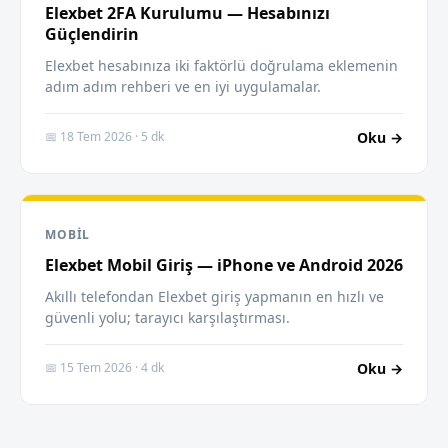
Elexbet 2FA Kurulumu — Hesabınızı
Güçlendirin
Elexbet hesabınıza iki faktörlü doğrulama eklemenin
adım adım rehberi ve en iyi uygulamalar.
Oku →
📅 18 Tem 2026 · 5 dk
MOBIL
Elexbet Mobil Giriş — iPhone ve Android 2026
Akıllı telefondan Elexbet giriş yapmanın en hızlı ve
güvenli yolu; tarayıcı karşılaştırması.
Oku →
📅 15 Tem 2026 · 4 dk