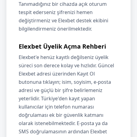
Tanımadığınız bir cihazda açık oturum
tespit ederseniz şifrenizi hemen
değiştirmeniz ve Elexbet destek ekibini
bilgilendirmeniz önerilmektedir.
Elexbet Üyelik Açma Rehberi
Elexbet'e henüz kayıtlı değilseniz üyelik
süreci son derece kolay ve hızlıdır. Güncel
Elexbet adresi üzerinden Kayıt Ol
butonuna tıklayın; isim, soyisim, e-posta
adresi ve güçlü bir şifre belirlemeniz
yeterlidir. Türkiye'den kayıt yapan
kullanıcılar için telefon numarası
doğrulaması ek bir güvenlik katmanı
olarak istenebilmektedir. E-posta ya da
SMS doğrulamasının ardından Elexbet