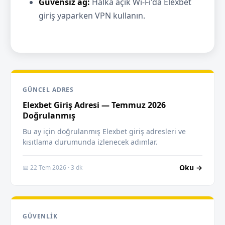
Güvensiz ağ:
Halka açık Wi-Fi'da Elexbet
giriş yaparken VPN kullanın.
GÜNCEL ADRES
Elexbet Giriş Adresi — Temmuz 2026
Doğrulanmış
Bu ay için doğrulanmış Elexbet giriş adresleri ve
kısıtlama durumunda izlenecek adımlar.
Oku →
📅 22 Tem 2026 · 3 dk
GÜVENLIK