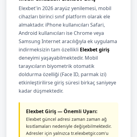
Elexbet'in 2026 arayüz yenilemesi, mobil
cihazları birinci sınıf platform olarak ele
almaktadır. iPhone kullanıcıları Safari,
Android kullanıcıları ise Chrome veya
Samsung Internet aracılığıyla ek uygulama
indirmeksizin tam özellikli
Elexbet giriş
deneyimi yaşayabilmektedir. Mobil
tarayıcıların biyometrik otomatik
doldurma özelliği (Face ID, parmak izi)
etkinleştirilirse giriş süresi birkaç saniyeye
kadar düşmektedir.
Elexbet Giriş — Önemli Uyarı:
Elexbet güncel adresi zaman zaman ağ
kısıtlamaları nedeniyle değişebilmektedir.
Adresler için yalnızca tr.elexbetgir.com'u