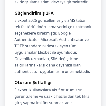
ek doğrulama adımı devreye girmektedir.
Güçlendirilmiş 2FA
Elexbet 2026 güncellemesiyle SMS tabanlı
tek faktörlü doğrulama yerini çok katmanlı
seçeneklere bırakmıştır. Google
Authenticator, Microsoft Authenticator ve
TOTP standardını destekleyen tüm
uygulamalar Elexbet ile uyumludur.
Güvenlik uzmanları, SIM değiştirme
saldırılarına karşı daha dayanıklı olan
authenticator uygulamasını önermektedir.
Oturum Şeffaflığı
Elexbet, kullanıcılara aktif oturumlarını
görüntüleme ve uzak cihazlardan tek tıkla
çıkış yapma imkânı sunmaktadır.